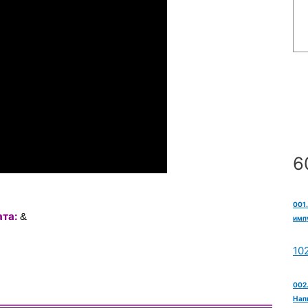
6
001
та:
&
импу
10
002.
Нап