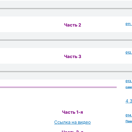
23
Часть 2
011
27
012.
Часть 3
21
013.
сам
4 
Часть 1-я
014
Ссылка на видео
Пра