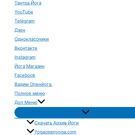
Тантра Йога
YouTube
Telegram
Дзен
Одноклассники
Вконтакте
Instagram
Йога Магазин
Facebook
Вадим Опенйога.
Полное меню
Доп Меню
Переключатель
меню
Скачать Архив Йоги
Yogaopenyoga.com