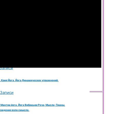
 Хатха Йога. Йога Статических Поз Тела или Асаны.
 Записи
. Йога Шавасана. Высшая Йога Небытия. Йога Покоя Сознания
ла.
Записи
. Йога Простирания. Циклические йога упражнения.
 Записи
. Крия Йога. Йога Динамических упражнений.
pyoga
 Записи
 Мантра йога. Йога Вибрации Речи, Мысли, Праны.
ождение волн смысла.