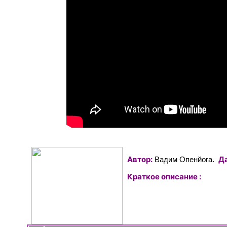
Автор:
Да
Вадим Опенйога.
Краткое описание :