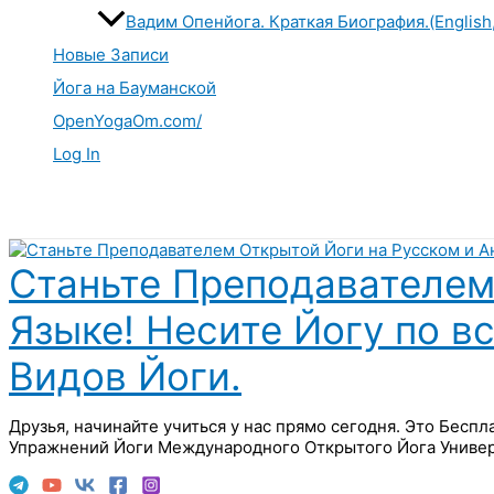
Вадим Опенйога. Краткая Биография.(English
Новые Записи
Йога на Бауманской
OpenYogaOm.com/
Log In
Поиск
Станьте Преподавателем
Языке! Несите Йогу по в
Видов Йоги.
Друзья, начинайте учиться у нас прямо сегодня. Это Бесп
Упражнений Йоги Международного Открытого Йога Универ