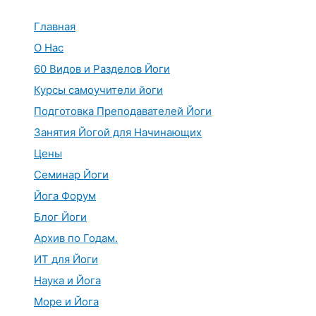
Перейти
к
Главная
содержимому
О Нас
60 Видов и Разделов Йоги
Курсы самоучители йоги
Подготовка Преподавателей Йоги
Занятия Йогой для Начинающих
Цены
Семинар Йоги
Йога Форум
Блог Йоги
Архив по Годам.
ИТ для Йоги
Наука и Йога
Море и Йога