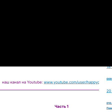
006.
24
007
и Те
4 
008
18
009
наш канал на Youtube:
www.youtube.com/user/happyogahap
20
010.
Часть 1
Пор