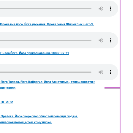
 Записи
. Пранаяма йога. Йога дыхания. Проявления Жизни Высшего Я.
 Записи
 Ньяса Йога. Йога прикосновения. 2005-07-11
 Записи
 Йога Тапаса. Йога Вайрагья. Йога Аскетизма , отрешонности и
оконтроля.
Записи
. Прайога. Йога сверхспособностей помощи людям.
ническая помощь тем кому плохо.