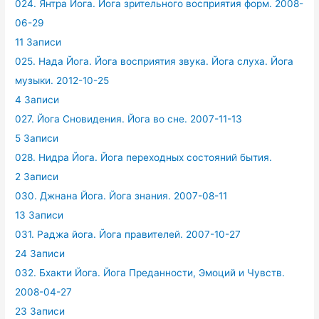
024. Янтра Йога. Йога зрительного восприятия форм. 2008-
06-29
11 Записи
025. Нада Йога. Йога восприятия звука. Йога слуха. Йога
музыки. 2012-10-25
4 Записи
027. Йога Сновидения. Йога во сне. 2007-11-13
5 Записи
028. Нидра Йога. Йога переходных состояний бытия.
2 Записи
030. Джнана Йога. Йога знания. 2007-08-11
13 Записи
031. Раджа йога. Йога правителей. 2007-10-27
24 Записи
032. Бхакти Йога. Йога Преданности, Эмоций и Чувств.
2008-04-27
23 Записи