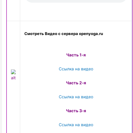
Смотреть Видео с сервера openyoga.ru
Часть 1-я
Ссылка на видео
Часть 2-я
Ссылка на видео
Часть 3-я
Ссылка на видео