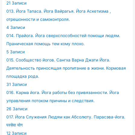
21 Записи
013. Йога Тапаса. Йога Вайрагья. Йога Аскетизма ,
отрешонности и самоконтроля.
4 Записи
014. Прайога. Йога сверхспособностей помощи людям.
Праническая помощь тем кому плохо.
5 Записи
015. Сообщество йогов. Сангха Варна Джати Йога.
Деятельность приносящая пропитание в жизни. Кормовая
площадка рода.
31 Записи
016. Карма йога. Йога работы без привязанности. Йога
управления потоком причины и следствия.
26 Записи
017. Йога Служения Людям как Абсолюту. Парасэва-йога.
परसेवा योग
12 Записи