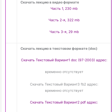
Скачать лекцию в видео формате
Часть 1, 230 mb
Часть 2-я, 322 mb
Часть 3-я, 29 mb
Скачать лекцию в текстовом формате (doc)
Скачать Текстовый Вариант1 doc (97-2003) адрес:
временно отсутствует
Скачать Текстовый Вариант3 fb2 адрес:
временно отсутствует
Скачать Текстовый Вариант2 pdf адрес: