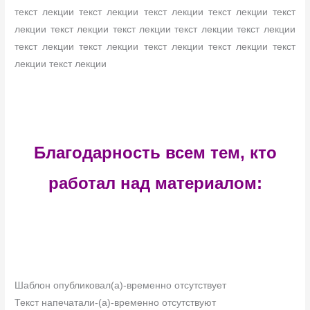
текст лекции текст лекции текст лекции текст лекции текст
лекции текст лекции текст лекции текст лекции текст лекции
текст лекции текст лекции текст лекции текст лекции текст
лекции текст лекции
Благодарность всем тем, кто
работал над материалом:
Шаблон опубликовал(а)-временно отсутствует
Текст напечатали-(а)-временно отсутствуют