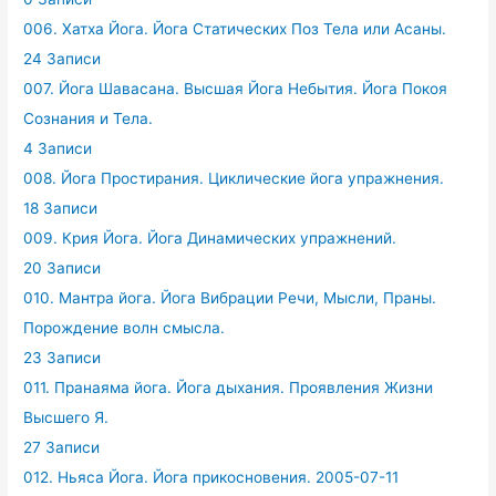
006. Хатха Йога. Йога Статических Поз Тела или Асаны.
24 Записи
007. Йога Шавасана. Высшая Йога Небытия. Йога Покоя
Сознания и Тела.
4 Записи
008. Йога Простирания. Циклические йога упражнения.
18 Записи
009. Крия Йога. Йога Динамических упражнений.
20 Записи
010. Мантра йога. Йога Вибрации Речи, Мысли, Праны.
Порождение волн смысла.
23 Записи
011. Пранаяма йога. Йога дыхания. Проявления Жизни
Высшего Я.
27 Записи
012. Ньяса Йога. Йога прикосновения. 2005-07-11