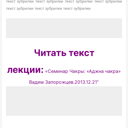
текст зубрилки текст зубрилки текст зубрилки текст зубрилки
текст зубрилки текст зубрилки текст зубрилки
Читать текст
лекции:
«Семинар Чакры: «Аджна чакра»
Вадим Запорожцев.
2013.12.21″