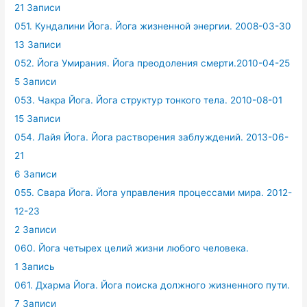
21 Записи
051. Кундалини Йога. Йога жизненной энергии. 2008-03-30
13 Записи
052. Йога Умирания. Йога преодоления смерти.2010-04-25
5 Записи
053. Чакра Йога. Йога структур тонкого тела. 2010-08-01
15 Записи
054. Лайя Йога. Йога растворения заблуждений. 2013-06-
21
6 Записи
055. Свара Йога. Йога управления процессами мира. 2012-
12-23
2 Записи
060. Йога четырех целий жизни любого человека.
1 Запись
061. Дхарма Йога. Йога поиска должного жизненного пути.
7 Записи