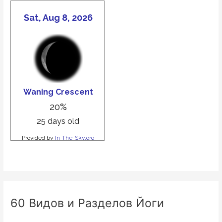
60 Видов и Разделов Йоги