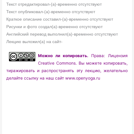
Текст отредактировал-(а)-временно отсутствуют
Текст опубликовал-(а)-временно отсутствуют
Краткое описание составил-(а)-временно отсутствуют
Рисунки и фото создал(а)-временно отсутствуют
Английский перевод выполнил(а)-временно отсутствуют
Лекцию выложил(а) на сайт-
Можно ли копировать.
Права: Лицензия
Creative Commons. Вы можете копировать,
тиражировать и распространять эту лекцию, желательно
делайте ссылку на наш сайт www.openyoga.ru