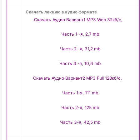
Скачать лекцию в аудио формате
Скачать Аудио Вариант1 MP3 Web 32кб/с,
Часть 1 -я, 2,7 mb
Часть 2 -я, 31,2 mb
Часть 3 -я, 10,6 mb
Скачать Аудио Вариант2 MP3 Full 128кб/с,
Часть 1-я, 111 mb
Часть 2-я, 125 mb
Часть 3-я, 42,5 mb