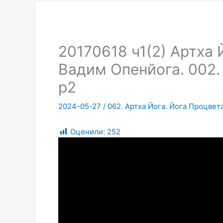
20170618 ч1(2) Артха
Вадим Опенйога. 002. 
p2
2024-05-27
/
062. Артха Йога. Йога Процвет
Оценили:
252