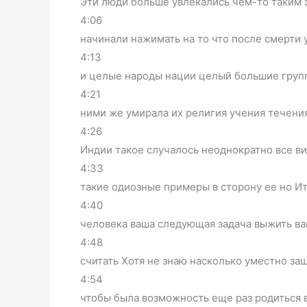
Эти люди больше увлекались чем-то таким
4:06
начинали нажимать на то что после смерти у
4:13
и целые народы нации целый большие груп
4:21
ними же умирала их религия учения течени
4:26
Индии такое случалось неоднократно все в
4:33
такие одиозные примеры в сторону ее но Ит
4:40
человека ваша следующая задача выжить ва
4:48
считать Хотя не знаю насколько уместно за
4:54
чтобы была возможность еще раз родиться 