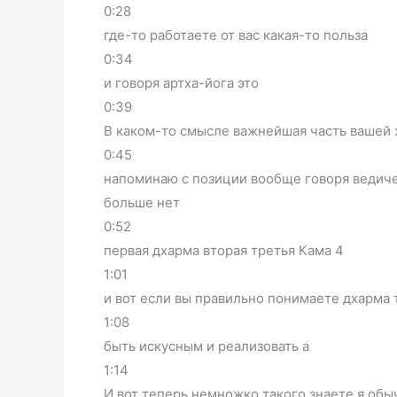
0:28
где-то работаете от вас какая-то польза
0:34
и говоря артха-йога это
0:39
В каком-то смысле важнейшая часть вашей 
0:45
напоминаю с позиции вообще говоря ведиче
больше нет
0:52
первая дхарма вторая третья Кама 4
1:01
и вот если вы правильно понимаете дхарма
1:08
быть искусным и реализовать а
1:14
И вот теперь немножко такого знаете я обыч