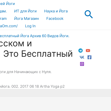
лей Йоги
Поис
дам.
ИТ для Йоги
Наука и Йога
gram
Йога Магазин
Facebook
aOm.com/
Log In
сском и
! Это Бесплатный
Йоги для Начинающих с Нуля.
ога. 002. 2017 06 18 Artha Yoga p2