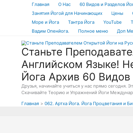
Перейти
Главная
О Нас
60 Видов и Разделов Йо
к
Занятия Йогой для Начинающих
Цены
содержимому
Море и Йога
Тантра Йога
YouTube
Вадим Опенйога.
Полное меню
Доп М
Станьте Преподавате
Английском Языке! Н
Йога Архив 60 Видов
Друзья, начинайте учиться у нас прямо сегодня. 
Скачивайте Теорию и Упражнений Йоги Междунаро
Главная
062. Артха Йога. Йога Процветания и Би