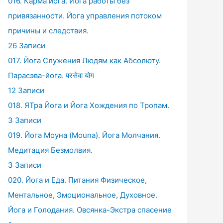
016. Карма йога. Йога работы без
привязанности. Йога управления потоком
причины и следствия.
26 Записи
017. Йога Служения Людям как Абсолюту.
Парасэва-йога. परसेवा योग
12 Записи
018. ЯТра Йога и Йога Хождения по Тропам.
3 Записи
019. Йога Моуна (Mouna). Йога Молчания.
Медитация Безмолвия.
3 Записи
020. Йога и Еда. Питания Физическое,
Ментальное, Эмоциональное, Духовное.
Йога и Голодания. Овсянка-Экстра спасение