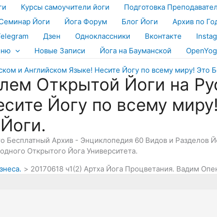
ги
Курсы самоучители йоги
Подготовка Преподавате
Семинар Йоги
Йога Форум
Блог Йоги
Архив по Го
Telegram
Дзен
Одноклассники
Вконтакте
Insta
еню
Новые Записи
Йога на Бауманской
OpenYog
лем Открытой Йоги на Ру
есите Йогу по всему миру
 Йоги.
Это Бесплатный Архив - Энциклопедия 60 Видов и Разделов 
дного Открытого Йога Университета.
знеса.
20170618 ч1(2) Артха Йога Процветания. Вадим Опенй