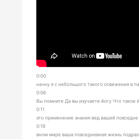
0:00
начну я с небольшого такого освежения в п
0:06
Вы помните Да вы изучаете йогу Что такое 
0:11
это применение знания вед вашей повседне
0:18
вном мире ваша повседневная жизнь подраз