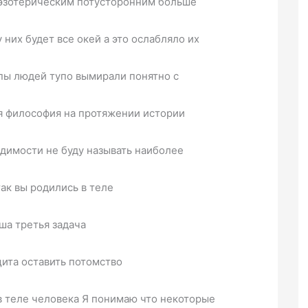
 эзотерическим потусторонним больше
 них будет все окей а это ослабляло их
пы людей тупо вымирали понятно с
я философия на протяжении истории
идимости не буду называть наиболее
ак вы родились в теле
ша третья задача
щита оставить потомство
в теле человека Я понимаю что некоторые