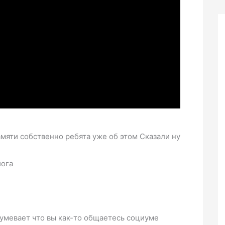
амяти собственно ребята уже об этом Сказали ну
йога
умевает что вы как-то общаетесь социуме