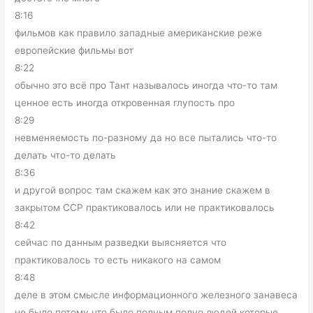
8:16
фильмов как правило западные американские реже
европейские фильмы вот
8:22
обычно это всё про Тант называлось иногда что-то там
ценное есть иногда откровенная глупость про
8:29
невменяемость по-разному да но все пытались что-то
делать что-то делать
8:36
и другой вопрос там скажем как это знание скажем в
закрытом ССР практиковалось или не практиковалось
8:42
сейчас по данным разведки выясняется что
практиковалось то есть никакого на самом
8:48
деле в этом смысле информационного железного занавеса
не было потому что было полным полно людей которые