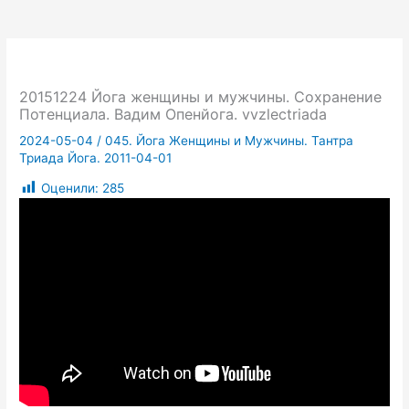
20151224 Йога женщины и мужчины. Сохранение
Потенциала. Вадим Опенйога. vvzlectriada
2024-05-04
/
045. Йога Женщины и Мужчины. Тантра
Триада Йога. 2011-04-01
Оценили:
285