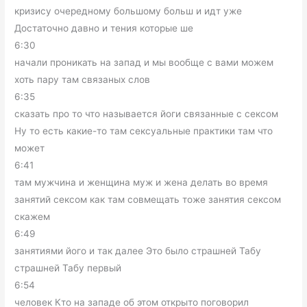
кризису очередному большому больш и идт уже
Достаточно давно и тения которые ше
6:30
начали проникать на запад и мы вообще с вами можем
хоть пару там связаных слов
6:35
сказать про то что называется йоги связанные с сексом
Ну то есть какие-то там сексуальные практики там что
может
6:41
там мужчина и женщина муж и жена делать во время
занятий сексом как там совмещать тоже занятия сексом
скажем
6:49
занятиями його и так далее Это было страшней Табу
страшней Табу первый
6:54
человек Кто на западе об этом открыто поговорил