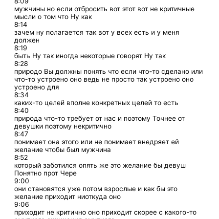
8:09
мужчины но если отбросить вот этот вот не критичные
мысли о том что Ну как
8:14
зачем ну полагается так вот у всех есть и у меня
должен
8:19
быть Ну так иногда некоторые говорят Ну так
8:28
природо Вы должны понять что если что-то сделано или
что-то устроено оно ведь не просто так устроено оно
устроено для
8:34
каких-то целей вполне конкретных целей то есть
8:40
природа что-то требует от нас и поэтому Точнее от
девушки поэтому некритично
8:47
понимает она этого или не понимает внедряет ей
желание чтобы был мужчина
8:52
который заботился опять же это желание бы девуш
Понятно прот Чере
9:00
они становятся уже потом взрослые и как бы это
желание приходит ниоткуда оно
9:06
приходит не критично оно приходит скорее с какого-то