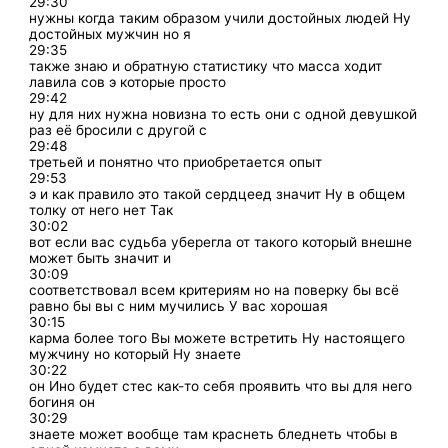
29:30
нужны когда таким образом учили достойных людей Ну
достойных мужчин но я
29:35
также знаю и обратную статистику что масса ходит
лавила сов э которые просто
29:42
ну для них нужна новизна то есть они с одной девушкой
раз её бросили с другой с
29:48
третьей и понятно что приобретается опыт
29:53
э и как правило это такой сердцеед значит Ну в общем
толку от него нет Так
30:02
вот если вас судьба уберегла от такого который внешне
может быть значит и
30:09
соответствовал всем критериям но на поверку бы всё
равно бы вы с ним мучились У вас хорошая
30:15
карма более того Вы можете встретить Ну настоящего
мужчину но который Ну знаете
30:22
он Ино будет стес как-то себя проявить что вы для него
богиня он
30:29
знаете может вообще там краснеть бледнеть чтобы в