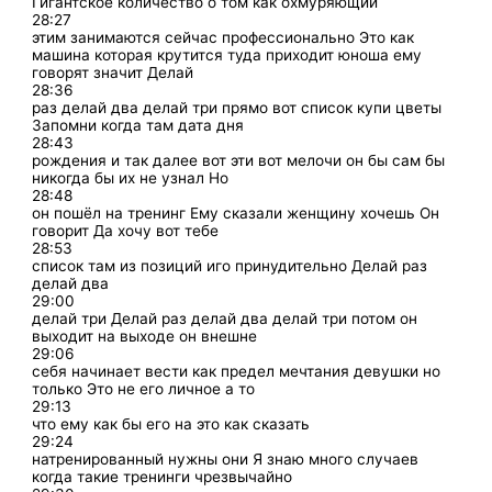
Гигантское количество о том как охмуряющий
28:27
этим занимаются сейчас профессионально Это как
машина которая крутится туда приходит юноша ему
говорят значит Делай
28:36
раз делай два делай три прямо вот список купи цветы
Запомни когда там дата дня
28:43
рождения и так далее вот эти вот мелочи он бы сам бы
никогда бы их не узнал Но
28:48
он пошёл на тренинг Ему сказали женщину хочешь Он
говорит Да хочу вот тебе
28:53
список там из позиций иго принудительно Делай раз
делай два
29:00
делай три Делай раз делай два делай три потом он
выходит на выходе он внешне
29:06
себя начинает вести как предел мечтания девушки но
только Это не его личное а то
29:13
что ему как бы его на это как сказать
29:24
натренированный нужны они Я знаю много случаев
когда такие тренинги чрезвычайно