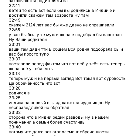
заключаются родителями за
32:41
детей то есть вот если бы вы родились в Индии э и
достигли скажем там возраста Ну там
32:49
скажем 2124 лет вас бы уже давно не спрашивали
32:55
у вас бы был уже муж и жена е подобрал бы ваш клан
Ну Ваши родители
33:01
ваши там дяди тти В общем Вся родня подобрала бы и
вас бы просто тупо
33:07
поставили перед фактом что вот всё у тебя есть теперь
жена всё у тебя есть
33:13
теперь муж и на первый взгляд Вот такая вот суровость
Да обречённость что вот
33:20
родился в
33:25
индика на первый взгляд кажется чудовищно Ну
несправедливой но обратная
33:32
сторона что в Индии редки разводы Ну в нашем
понимании а семьи более счастливы
33:40
потому что даже вот этот элемент обреченности