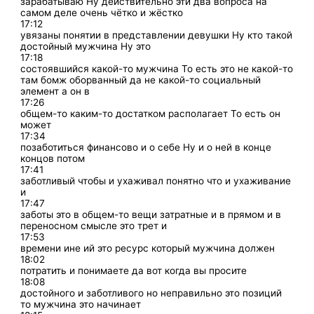
зарабатываю Ну действительно эти два вопроса на
самом деле очень чётко и жёстко
17:12
увязаны понятии в представлении девушки Ну кто такой
достойный мужчина Ну это
17:18
состоявшийся какой-то мужчина То есть это не какой-то
там бомж оборванный да не какой-то социальный
элемент а он в
17:26
общем-то каким-то достатком располагает То есть он
может
17:34
позаботиться финансово и о себе Ну и о ней в конце
концов потом
17:41
заботливый чтобы и ухаживал понятно что и ухаживание
и
17:47
заботы это в общем-то вещи затратные и в прямом и в
переносном смысле это трет и
17:53
времени ине ий это ресурс который мужчина должен
18:02
потратить и понимаете да вот когда вы просите
18:08
достойного и заботливого но неправильно это позиций
то мужчина это начинает