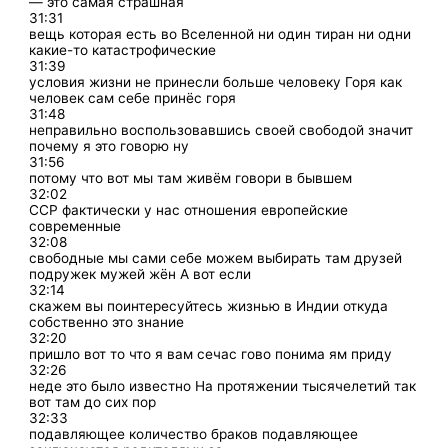
— это самая страшная
31:31
вещь которая есть во Вселенной ни один тиран ни одни
какие-то катастрофические
31:39
условия жизни не принесли больше человеку Горя как
человек сам себе принёс горя
31:48
неправильно воспользовавшись своей свободой значит
почему я это говорю ну
31:56
потому что вот мы там живём говори в бывшем
32:02
ССР фактически у нас отношения европейские
современные
32:08
свободные мы сами себе можем выбирать там друзей
подружек мужей жён А вот если
32:14
скажем вы поинтересуйтесь жизнью в Индии откуда
собственно это знание
32:20
пришло вот то что я вам сечас гово понима ям приду
32:26
неде это было известно На протяжении тысячелетий так
вот там до сих пор
32:33
подавляющее количество браков подавляющее