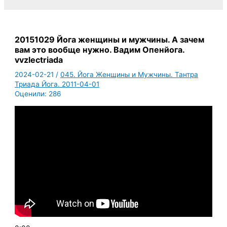
20151029 Йога женщины и мужчины. А зачем
вам это вообще нужно. Вадим Опенйога.
vvzlectriada
2024-02-21
/
045. Йога Женщины и Мужчины. Тантра
Триада Йога. 2011-04-01
Оценили:
286