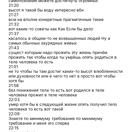
самопознания можете достигнуть огромных
21:20
высот я такой бы воду интересно вбн
21:27
всм на вполне конкретные прагматичные такие
21:32
вот какие-то советы как Как Если бы дело
21:37
касалось в общем-то не возвышенных людей Ну а
самых обычных заурядных живых
21:43
сущест которым надо прожить эту жизнь причём
прожить так чтобы когда ты умрёшь опять родиться в
теле человека то есть
21:51
не то чтобы ты там достиг каких-то высот влюбленности
или духовности или е чего-то нет а просто вот чтобы
хотя бы
21:58
без понижения тела то есть вот родился в теле
человека прожил в теле человека
22:03
умер хотя бы в следующей жизни опять получил тело
человека то есть вот такой
22:09
Знаете по минимуму требование по минимуму
требование и меня это сперва
22:15