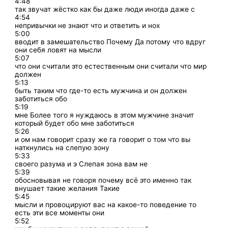
4:48
так звучат жёстко как бы даже люди иногда даже с
4:54
непривычки не знают что и ответить и нох
5:00
вводит в замешательство Почему Да потому что вдруг
они себя ловят на мысли
5:07
что они считали это естественным они считали что мир
должен
5:13
быть таким что где-то есть мужчина и он должен
заботиться обо
5:19
мне Более того я нуждаюсь в этом мужчине значит
который будет обо мне заботиться
5:26
и ом нам говорит сразу же га говорит о том что вы
наткнулись на слепую зону
5:33
своего разума и э Слепая зона вам не
5:39
обосновывая не говоря почему всё это именно так
внушает такие желания Такие
5:45
мысли и провоцируют вас на какое-то поведение то
есть эти все моменты они
5:52