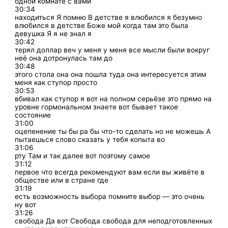
одной комнате с вами
30:34
находиться Я помню В детстве я влюбился я безумно
влюбился в детстве Боже мой когда там это была
девушка Я я не знал я
30:42
терял доллар веч у меня у меня все мысли были вокруг
неё она дотронулась там до
30:48
этого стола она она пошла туда она интересуется этим
меня как ступор просто
30:53
вбивал как ступор я вот на полном серьёзе это прямо на
уровне гормональном знаете вот бывает такое
состояние
31:00
оцепенение ты бы ра бы что-то сделать но не можешь А
пытаешься слово сказать у тебя копыта во
31:06
рту Там и так далее вот поэтому самое
31:12
первое что всегда рекомендуют вам если вы живёте в
обществе или в стране где
31:19
есть возможность выбора помните выбор — это очень
ну вот
31:26
свобода Да вот Свобода свобода для неподготовленных