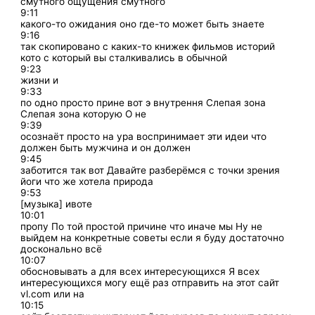
смутного ощущения смутного
9:11
какого-то ожидания оно где-то может быть знаете
9:16
так скопировано с каких-то книжек фильмов историй
кото с который вы сталкивались в обычной
9:23
жизни и
9:33
по одно просто прине вот э внутрення Слепая зона
Слепая зона которую О не
9:39
осознаёт просто на ура воспринимает эти идеи что
должен быть мужчина и он должен
9:45
заботится так вот Давайте разберёмся с точки зрения
йоги что же хотела природа
9:53
[музыка] ивоте
10:01
пропу По той простой причине что иначе мы Ну не
выйдем на конкретные советы если я буду достаточно
досконально всё
10:07
обосновывать а для всех интересующихся Я всех
интересующихся могу ещё раз отправить на этот сайт
vl.com или на
10:15