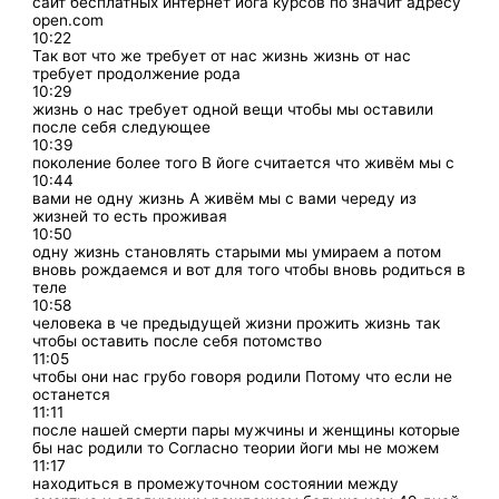
сайт бесплатных интернет йога курсов по значит адресу
open.com
10:22
Так вот что же требует от нас жизнь жизнь от нас
требует продолжение рода
10:29
жизнь о нас требует одной вещи чтобы мы оставили
после себя следующее
10:39
поколение более того В йоге считается что живём мы с
10:44
вами не одну жизнь А живём мы с вами череду из
жизней то есть проживая
10:50
одну жизнь становлять старыми мы умираем а потом
вновь рождаемся и вот для того чтобы вновь родиться в
теле
10:58
человека в че предыдущей жизни прожить жизнь так
чтобы оставить после себя потомство
11:05
чтобы они нас грубо говоря родили Потому что если не
останется
11:11
после нашей смерти пары мужчины и женщины которые
бы нас родили то Согласно теории йоги мы не можем
11:17
находиться в промежуточном состоянии между