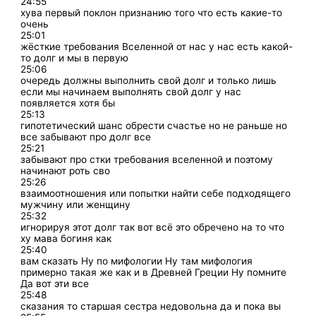
24:55
хува первый поклон признанию того что есть какие-то
очень
25:01
жёсткие требования Вселенной от нас у нас есть какой-
то долг и мы в первую
25:06
очередь должны выполнить свой долг и только лишь
если мы начинаем выполнять свой долг у нас
появляется хотя бы
25:13
гипотетический шанс обрести счастье но не раньше но
все забывают про долг все
25:21
забывают про стки требования вселенной и поэтому
начинают роть сво
25:26
взаимоотношения или попытки найти себе подходящего
мужчину или женщину
25:32
игнорируя этот долг так вот всё это обречено на то что
ху мава богиня как
25:40
вам сказать Ну по мифологии Ну там мифология
примерно такая же как и в Древней Греции Ну помните
Да вот эти все
25:48
сказания то старшая сестра недовольна да и пока вы