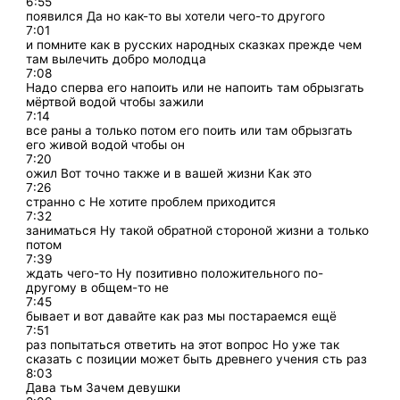
6:55
появился Да но как-то вы хотели чего-то другого
7:01
и помните как в русских народных сказках прежде чем
там вылечить добро молодца
7:08
Надо сперва его напоить или не напоить там обрызгать
мёртвой водой чтобы зажили
7:14
все раны а только потом его поить или там обрызгать
его живой водой чтобы он
7:20
ожил Вот точно также и в вашей жизни Как это
7:26
странно с Не хотите проблем приходится
7:32
заниматься Ну такой обратной стороной жизни а только
потом
7:39
ждать чего-то Ну позитивно положительного по-
другому в общем-то не
7:45
бывает и вот давайте как раз мы постараемся ещё
7:51
раз попытаться ответить на этот вопрос Но уже так
сказать с позиции может быть древнего учения сть раз
8:03
Дава тьм Зачем девушки