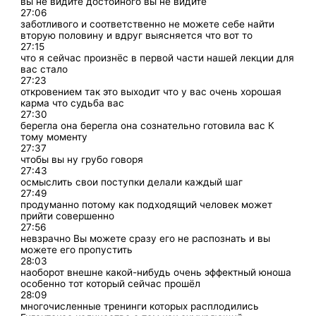
вы не видите достойного вы не видите
27:06
заботливого и соответственно не можете себе найти
вторую половину и вдруг выясняется что вот то
27:15
что я сейчас произнёс в первой части нашей лекции для
вас стало
27:23
откровением так это выходит что у вас очень хорошая
карма что судьба вас
27:30
берегла она берегла она сознательно готовила вас К
тому моменту
27:37
чтобы вы ну грубо говоря
27:43
осмыслить свои поступки делали каждый шаг
27:49
продуманно потому как подходящий человек может
прийти совершенно
27:56
невзрачно Вы можете сразу его не распознать и вы
можете его пропустить
28:03
наоборот внешне какой-нибудь очень эффектный юноша
особенно тот который сейчас прошёл
28:09
многочисленные тренинги которых расплодились