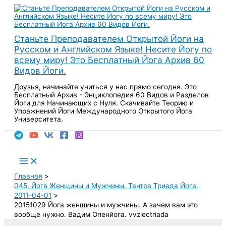
Перейти
к
содержимому
Станьте Преподавателем Открытой Йоги на
Русском и Английском Языке! Несите Йогу по
всему миру! Это Бесплатный Йога Архив 60
Видов Йоги.
Друзья, начинайте учиться у нас прямо сегодня. Это
Бесплатный Архив - Энциклопедия 60 Видов и Разделов
Йоги для Начинающих с Нуля. Скачивайте Теорию и
Упражнений Йоги Международного Открытого Йога
Университета.
Поиск
Main
Menu
Главная
045. Йога Женщины и Мужчины. Тантра Триада Йога.
2011-04-01
20151029 Йога женщины и мужчины. А зачем вам это
вообще нужно. Вадим Опенйога. vvzlectriada