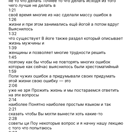
не то что делать Точнее то что делать исходя из того
чего лучше не делать в
1:21
своё время многие из нас сделали массу ошибок в
1:26
жизни и при этом занимались ещё йогой а потом вдруг
Выяснилось
1:32
что существует В йоге также раздел который описывает
жизнь мужчины и
1:39
женщины и позволяет многие трудности решить
1:45
поэтому как бы чтобы не повторять многих ошибок
которые как сейчас выяснилось были хрестоматийный
1:59
Поли чужих ошибок а придумывали своих придумать
этой жизни свою ошибку — это
2:06
уже не зря Прожить жизнь и мы постараемся ответить
на эти вопросы
2:14
наиболее Понятно наиболее простым языком и так
2:21
сказать чтобы Вы могли вынести хоть какие-то
2:28
советы ци Поу некоторые вопрос и я начну нашу лекцию
с того что попытаюсь