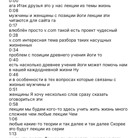
0:00
ага Итак друзья это у нас лекции из темы жизнь
0:08
мужчины и женщины с позиции йоги лекции эти
читаются для сайта га
0:17
влюблён просто v.com такой есть проект чудесный
0:28
v.com интересная тема разбора таких насущных
жизненных
0:34
проблем с позиции древнего учения йоги то
0:40
есть насколько древнее учение йоги может помочь нам
в нашей каждодневной жизни Ну
0:46
и в особенности в тех вопросах которые связаны с
жизнью мужчины и
0:51
женщины Я хочу несколько слов сразу сказать
оговориться эти
0:58
лекции мы будем кого-то здесь учить жить жизнь много
сложнее чем любые лекции Чем
1:06
любые какие-то теории и так далее и так далее Скорее
это будут лекции из серии
1:13