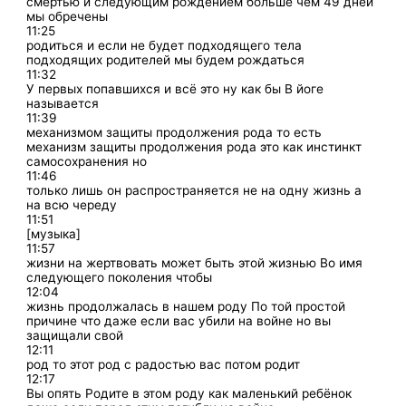
смертью и следующим рождением больше чем 49 дней
мы обречены
11:25
родиться и если не будет подходящего тела
подходящих родителей мы будем рождаться
11:32
У первых попавшихся и всё это ну как бы В йоге
называется
11:39
механизмом защиты продолжения рода то есть
механизм защиты продолжения рода это как инстинкт
самосохранения но
11:46
только лишь он распространяется не на одну жизнь а
на всю череду
11:51
[музыка]
11:57
жизни на жертвовать может быть этой жизнью Во имя
следующего поколения чтобы
12:04
жизнь продолжалась в нашем роду По той простой
причине что даже если вас убили на войне но вы
защищали свой
12:11
род то этот род с радостью вас потом родит
12:17
Вы опять Родите в этом роду как маленький ребёнок