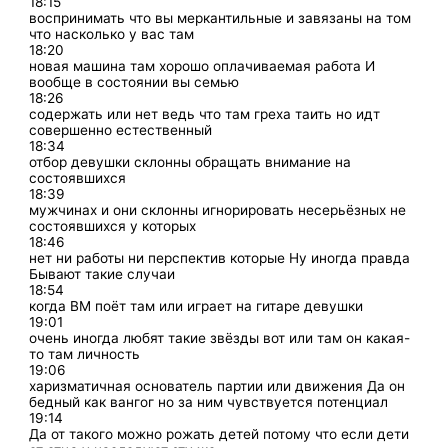
18:15
воспринимать что вы меркантильные и завязаны на том
что насколько у вас там
18:20
новая машина там хорошо оплачиваемая работа И
вообще в состоянии вы семью
18:26
содержать или нет ведь что там греха таить но идт
совершенно естественный
18:34
отбор девушки склонны обращать внимание на
состоявшихся
18:39
мужчинах и они склонны игнорировать несерьёзных не
состоявшихся у которых
18:46
нет ни работы ни перспектив которые Ну иногда правда
Бывают такие случаи
18:54
когда ВМ поёт там или играет на гитаре девушки
19:01
очень иногда любят такие звёзды вот или там он какая-
то там личность
19:06
харизматичная основатель партии или движения Да он
бедный как вангог но за ним чувствуется потенциал
19:14
Да от такого можно рожать детей потому что если дети