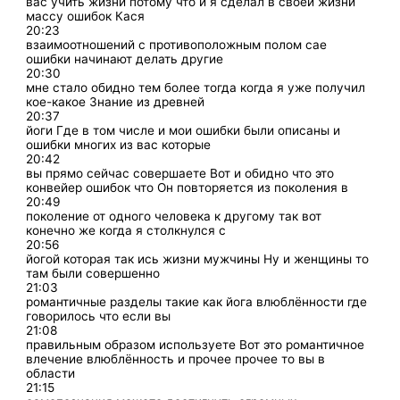
вас учить жизни потому что и я сделал в своей жизни
массу ошибок Кася
20:23
взаимоотношений с противоположным полом сае
ошибки начинают делать другие
20:30
мне стало обидно тем более тогда когда я уже получил
кое-какое Знание из древней
20:37
йоги Где в том числе и мои ошибки были описаны и
ошибки многих из вас которые
20:42
вы прямо сейчас совершаете Вот и обидно что это
конвейер ошибок что Он повторяется из поколения в
20:49
поколение от одного человека к другому так вот
конечно же когда я столкнулся с
20:56
йогой которая так ись жизни мужчины Ну и женщины то
там были совершенно
21:03
романтичные разделы такие как йога влюблённости где
говорилось что если вы
21:08
правильным образом используете Вот это романтичное
влечение влюблённость и прочее прочее то вы в
области
21:15