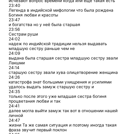
исчезают вопрос времени когда или ещё такая есть
23:40
Легенда в индийской мифологии что была рождена
Богиня любви и красоты
23:47
и богатства но у неё была старшая
23:56
Сестрам руши
24:02
надеж по индийской традиции нельзя выдавать
младшую сестру раньше чем не
24:09
выдана была старшая сестра младшую сестру звали
Лакшми
24:14
старшую сестру звали хува олицетворение женщина
24:26
катастрофа знат большими ухищрения и усилиями
удалось выдать замуж старшую сестру и
24:35
только после этого уже младшая сестра богиня
процветания любви и так
24:41
далее могла выйти замуж так вот в отношении нашей
личной
24:47
жизни Та же самая ситуация и поэтому иногда такая
фраза звучит первый поклон