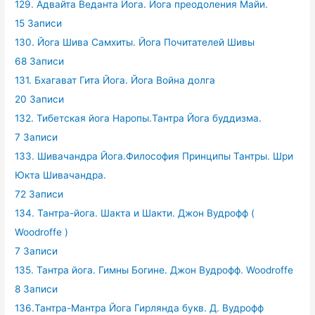
129. Адвайта Веданта Йога. Йога преодоления Майи.
15 Записи
130. Йога Шива Самхиты. Йога Почитателей Шивы
68 Записи
131. Бхагават Гита Йога. Йога Война долга
20 Записи
132. Тибетская йога Наропы.Тантра Йога буддизма.
7 Записи
133. Шивачандра Йога.Философия Принципы Тантры. Шри
Юкта Шивачандра.
72 Записи
134. Тантра-йога. Шакта и Шакти. Джон Вудрофф (
Woodroffe )
7 Записи
135. Тантра йога. Гимны Богине. Джон Вудрофф. Woodroffe
8 Записи
136.Тантра-Мантра Йога Гирлянда букв. Д. Вудрофф