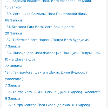
129. Адвайта Веданта Йога. Йога преодоления Майи.
15 Записи
130. Йога Шива Самхиты. Йога Почитателей Шивы
68 Записи
131. Бхагават Гита Йога. Йога Война долга
20 Записи
132. Тибетская йога Наропы.Тантра Йога буддизма.
7 Записи
133. Шивачандра Йога.Философия Принципы Тантры. Шри
Юкта Шивачандра.
72 Записи
134. Тантра-йога. Шакта и Шакти. Джон Вудрофф (
Woodroffe )
7 Записи
135. Тантра йога. Гимны Богине. Джон Вудрофф. Woodroffe
8 Записи
136.Тантра-Мантра Йога Гирлянда букв. Д. Вудрофф