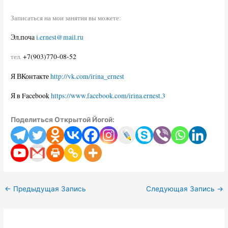
Записаться на мои занятия вы можете:
Эл.поча
i
.
ernest
@
mail
.
ru
+7(903)770-08-52
тел.
Я ВКонтакте
http://vk.com/irina_ernest
Я в
Facebook
https://www.facebook.com/irina.ernest.3
Поделиться Открытой Йогой:
←
Предыдущая Запись
Следующая Запись
→