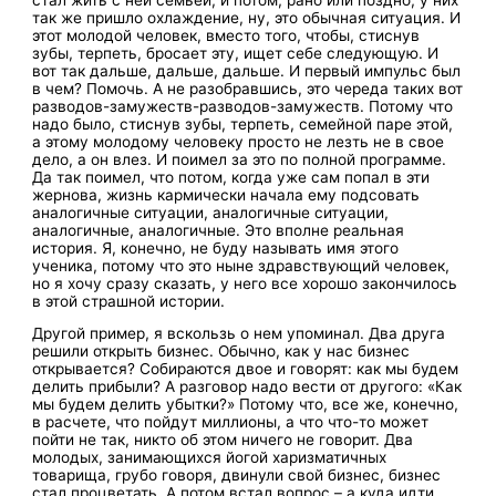
так же пришло охлаждение, ну, это обычная ситуация. И
этот молодой человек, вместо того, чтобы, стиснув
зубы, терпеть, бросает эту, ищет себе следующую. И
вот так дальше, дальше, дальше. И первый импульс был
в чем? Помочь. А не разобравшись, это череда таких вот
разводов-замужеств-разводов-замужеств. Потому что
надо было, стиснув зубы, терпеть, семейной паре этой,
а этому молодому человеку просто не лезть не в свое
дело, а он влез. И поимел за это по полной программе.
Да так поимел, что потом, когда уже сам попал в эти
жернова, жизнь кармически начала ему подсовать
аналогичные ситуации, аналогичные ситуации,
аналогичные, аналогичные. Это вполне реальная
история. Я, конечно, не буду называть имя этого
ученика, потому что это ныне здравствующий человек,
но я хочу сразу сказать, у него все хорошо закончилось
в этой страшной истории.
Другой пример, я вскользь о нем упоминал. Два друга
решили открыть бизнес. Обычно, как у нас бизнес
открывается? Собираются двое и говорят: как мы будем
делить прибыли? А разговор надо вести от другого: «Как
мы будем делить убытки?» Потому что, все же, конечно,
в расчете, что пойдут миллионы, а что что-то может
пойти не так, никто об этом ничего не говорит. Два
молодых, занимающихся йогой харизматичных
товарища, грубо говоря, двинули свой бизнес, бизнес
стал процветать. А потом встал вопрос – а куда идти