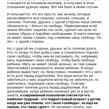
становятся источником негатива, и получают в этом
отношении дурную карму. Вот как было в моем случае.
И получается, что это просто, как качели, которые
раскачиваются все сильнее, сильнее, сильнее, и
сильнее. Поэтому, друзья, с одной стороны наша святая
обязанность – биться за свободу. Первопричина всей
жизни Абсолют наделил нас всех, сделал нас всех по
своему образу и подобию свободными. И никто никогда
не имеет права ставить под сомнение нашу свободу. Но
это – с одной стороны.
Но, с другой же стороны, друзья, есть понятие долга.
Кто-то когда-то был добр к нам, и сознательно поджал
свою свободу, чтобы нам ее расширить. Ну, например,
мать поджимает свою свободу, чтобы была свобода
ребенка. Мать не живет своей жизнью, но тем самым
обеспечивает возможность жизни ребенка. И когда
ребенок вырастает, он, безусловно, понимает, что у него
есть долг перед родителями. Эти люди могли бы не
заботиться о нем, родители могли бы не заботиться, но
заботились, поджимая свою свободу. Поэтому
возникает понятие долга перед родителями. И в
дальнейшем, когда ребенок начинает расти и расти,
знаете,
в современной психологии считается что
наиболее трудный – это подростковый возраст у детей,
когда они уже поняли, что такое «свобода», но еще не
поняли, что такое «долг»
. Их начинает носить, они