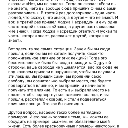
сказали: «Нет, мы не знаем». Тогда он сказал: «Если вы
не знаете, чего вы вообще сюда пришли? О чем с вами
разговаривать». В третий раз договорилась одна часть
людей, что скажут, что знают, а другая – что не знают. И
вот, в третий раз пришел Ходжа Насреддин, и ему одна
часть людей сказала: «Знаю», а другая часть сказала:
«Не знаю». Тогда Ходжа Насретдин ответил: «Пускай та
часть, которая знает, расскажет другой, которая не
знает».
Вот здесь та же самая ситуация. Зачем бы вы сюда
пришли, если бы вы не хотели получить какое-то
положительное влияние от этих лекций?! Тогда это
бессмысленным было бы, сюда приходить. С другой
стороны, ваша свобода не ущемляется, вас же сюда не
под конвоем привели в наручниках, чтобы вы слушали
эти лекции. Вы пришли сами, вы проявили свою
свободу, вы сознательно выбрали место, где будете
подвергаться влиянию, и вы пришли, и начинаете
получать это влияние. То есть вы выбрали место на
пляже, чтобы подвергнуться влиянию солнца, и вы
пришли, расстелили коврик, и стали подвергаться
влиянию солнца. Это как бы очевидно.
Другой вопрос, касаемо таких более наглядных
примеров. И это очень хорошая тема, мы можем ее
обсудить на примере, скажем, не обязательно моей
жизни. Есть более красноречивые примеры некоторых, в