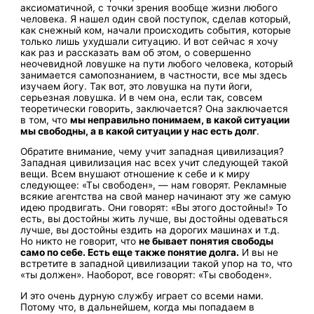
аксиоматичной, с точки зрения вообще жизни любого
человека. Я нашел один свой поступок, сделав который,
как снежный ком, начали происходить события, которые
только лишь ухудшали ситуацию. И вот сейчас я хочу
как раз и рассказать вам об этом, о совершенно
неочевидной ловушке на пути любого человека, который
занимается самопознанием, в частности, все мы здесь
изучаем йогу. Так вот, это ловушка на пути йоги,
серьезная ловушка. И в чем она, если так, совсем
теоретически говорить, заключается? Она заключается
в том, что
мы неправильно понимаем, в какой ситуации
мы свободны, а в какой ситуации у нас есть долг
.
Обратите внимание, чему учит западная цивилизация?
Западная цивилизация нас всех учит следующей такой
вещи. Всем внушают отношение к себе и к миру
следующее: «Ты свободен», — нам говорят. Рекламные
всякие агентства на свой манер начинают эту же самую
идею продвигать. Они говорят: «Вы этого достойны!» То
есть, вы достойны жить лучше, вы достойны одеваться
лучше, вы достойны ездить на дорогих машинах и т.д.
Но никто не говорит, что
не бывает понятия свободы
само по себе. Есть еще также понятие долга.
И вы не
встретите в западной цивилизации такой упор на то, что
«ты должен». Наоборот, все говорят: «Ты свободен».
И это очень дурную службу играет со всеми нами.
Потому что, в дальнейшем, когда мы попадаем в