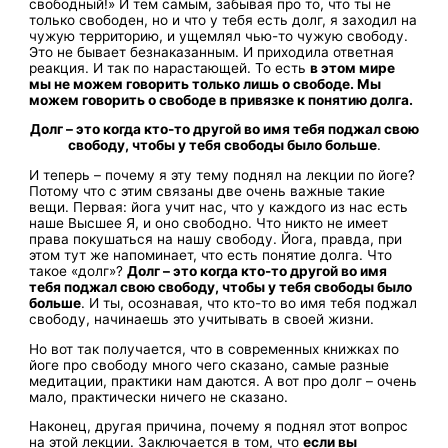
свободный!» И тем самым, забывая про то, что ты не
только свободен, но и что у тебя есть долг, я заходил на
чужую территорию, и ущемлял чью-то чужую свободу.
Это не бывает безнаказанным. И приходила ответная
реакция. И так по нарастающей. То есть
в этом мире
мы не можем говорить только лишь о свободе. Мы
можем говорить о свободе в привязке к понятию долга.
Долг – это когда кто-то другой во имя тебя поджал свою
свободу, чтобы у тебя свободы было больше
.
И теперь – почему я эту тему поднял на лекции по йоге?
Потому что с этим связаны две очень важные такие
вещи. Первая: йога учит нас, что у каждого из нас есть
наше Высшее Я, и оно свободно. Что никто не имеет
права покушаться на нашу свободу. Йога, правда, при
этом тут же напоминает, что есть понятие долга. Что
такое «долг»?
Долг – это когда кто-то другой во имя
тебя поджал свою свободу, чтобы у тебя свободы было
больше
. И ты, осознавая, что кто-то во имя тебя поджал
свободу, начинаешь это учитывать в своей жизни.
Но вот так получается, что в современных книжках по
йоге про свободу много чего сказано, самые разные
медитации, практики нам даются. А вот про долг – очень
мало, практически ничего не сказано.
Наконец, другая причина, почему я поднял этот вопрос
на этой лекции. Заключается в том, что
если вы