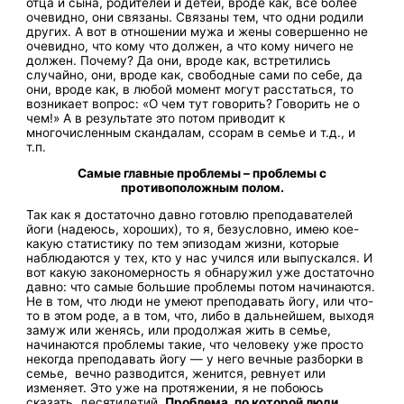
отца и сына, родителей и детей, вроде как, всё более
очевидно, они связаны. Связаны тем, что одни родили
других. А вот в отношении мужа и жены совершенно не
очевидно, что кому что должен, а что кому ничего не
должен. Почему? Да они, вроде как, встретились
случайно, они, вроде как, свободные сами по себе, да
они, вроде как, в любой момент могут расстаться, то
возникает вопрос: «О чем тут говорить? Говорить не о
чем!» А в результате это потом приводит к
многочисленным скандалам, ссорам в семье и т.д., и
т.п.
Самые главные проблемы – проблемы с
противоположным полом.
Так как я достаточно давно готовлю преподавателей
йоги (надеюсь, хороших), то я, безусловно, имею кое-
какую статистику по тем эпизодам жизни, которые
наблюдаются у тех, кто у нас учился или выпускался. И
вот какую закономерность я обнаружил уже достаточно
давно: что самые большие проблемы потом начинаются.
Не в том, что люди не умеют преподавать йогу, или что-
то в этом роде, а в том, что, либо в дальнейшем, выходя
замуж или женясь, или продолжая жить в семье,
начинаются проблемы такие, что человеку уже просто
некогда преподавать йогу — у него вечные разборки в
семье, вечно разводится, женится, ревнует или
изменяет. Это уже на протяжении, я не побоюсь
сказать, десятилетий.
Проблема, по которой люди