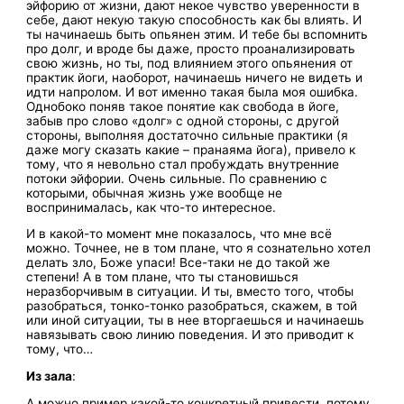
эйфорию от жизни, дают некое чувство уверенности в
себе, дают некую такую способность как бы влиять. И
ты начинаешь быть опьянен этим. И тебе бы вспомнить
про долг, и вроде бы даже, просто проанализировать
свою жизнь, но ты, под влиянием этого опьянения от
практик йоги, наоборот, начинаешь ничего не видеть и
идти напролом. И вот именно такая была моя ошибка.
Однобоко поняв такое понятие как свобода в йоге,
забыв про слово «долг» с одной стороны, с другой
стороны, выполняя достаточно сильные практики (я
даже могу сказать какие – пранаяма йога), привело к
тому, что я невольно стал пробуждать внутренние
потоки эйфории. Очень сильные. По сравнению с
которыми, обычная жизнь уже вообще не
воспринималась, как что-то интересное.
И в какой-то момент мне показалось, что мне всё
можно. Точнее, не в том плане, что я сознательно хотел
делать зло, Боже упаси! Все-таки не до такой же
степени! А в том плане, что ты становишься
неразборчивым в ситуации. И ты, вместо того, чтобы
разобраться, тонко-тонко разобраться, скажем, в той
или иной ситуации, ты в нее вторгаешься и начинаешь
навязывать свою линию поведения. И это приводит к
тому, что…
Из зала
:
А можно пример какой-то конкретный привести, потому