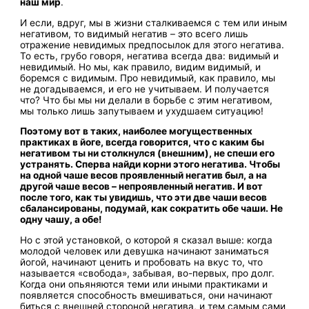
наш мир
.
И если, вдруг, мы в жизни сталкиваемся с тем или иным
негативом, то видимый негатив – это всего лишь
отражение невидимых предпосылок для этого негатива.
То есть, грубо говоря, негатива всегда два: видимый и
невидимый. Но мы, как правило, видим видимый, и
боремся с видимым. Про невидимый, как правило, мы
не догадываемся, и его не учитываем. И получается
что? Что бы мы ни делали в борьбе с этим негативом,
мы только лишь запутываем и ухудшаем ситуацию!
Поэтому вот в таких, наиболее могущественных
практиках в йоге, всегда говорится, что с каким бы
негативом ты ни столкнулся (внешним), не спеши его
устранять. Сперва найди корни этого негатива. Чтобы
на одной чаше весов проявленный негатив был, а на
другой чаше весов – непроявленный негатив. И вот
после того, как ты увидишь, что эти две чаши весов
сбалансированы, подумай, как сократить обе чаши. Не
одну чашу, а обе!
Но с этой установкой, о которой я сказал выше: когда
молодой человек или девушка начинают заниматься
йогой, начинают ценить и пробовать на вкус то, что
называется «свобода», забывая, во-первых, про долг.
Когда они опьяняются теми или иными практиками и
появляется способность вмешиваться, они начинают
биться с внешней стороной негатива, и тем самым сами