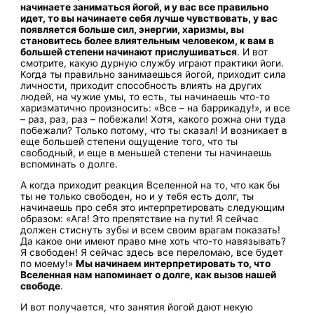
начинаете заниматься йогой, и у вас все правильно
идет, то вы начинаете себя лучше чувствовать, у вас
появляется больше сил, энергии, харизмы, вы
становитесь более влиятельным человеком, к вам в
большей степени начинают прислушиваться
. И вот
смотрите, какую дурную службу играют практики йоги.
Когда ты правильно занимаешься йогой, приходит сила
личности, приходит способность влиять на других
людей, на чужие умы, то есть, ты начинаешь что-то
харизматично произносить: «Все – на баррикаду!», и все
– раз, раз, раз – побежали! Хотя, какого рожна они туда
побежали? Только потому, что ты сказал! И возникает в
еще большей степени ощущение того, что ты
свободный, и еще в меньшей степени ты начинаешь
вспоминать о долге.
А когда приходит реакция Вселенной на то, что как бы
ты не только свободен, но и у тебя есть долг, ты
начинаешь про себя это интерпретировать следующим
образом: «Ага! Это препятствие на пути! Я сейчас
должен стиснуть зубы и всем своим врагам показать!
Да какое они имеют право мне хоть что-то навязывать?
Я свободен! Я сейчас здесь все переломаю, все будет
по моему!»
Мы начинаем интерпретировать то, что
Вселенная нам напоминает о долге, как вызов нашей
свободе
.
И вот получается, что занятия йогой дают некую