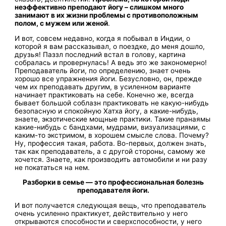
неэффективно преподают йогу – слишком много
занимают в их жизни проблемы с противоположным
полом, с мужем или женой
.
И вот, совсем недавно, когда я побывал в Индии, о
которой я вам рассказывал, о поездке, до меня дошло,
друзья! Паззл последний встал в голову, картина
собралась и провернулась! А ведь это же закономерно!
Преподаватель йоги, по определению, знает очень
хорошо все упражнения йоги. Безусловно, он, прежде
чем их преподавать другим, в усиленном варианте
начинает практиковать на себе. Конечно же, всегда
бывает большой соблазн практиковать не какую-нибудь
безопасную и спокойную Хатха йогу, а какие-нибудь,
знаете, экзотические мощные практики. Такие пранаямы
какие-нибудь с бандхами, мудрами, визуализациями, с
каким-то экстримом, в хорошем смысле слова. Почему?
Ну, профессия такая, работа. Во-первых, должен знать,
так как преподаватель, а с другой стороны, самому же
хочется. Знаете, как производить автомобили и ни разу
не покататься на нем.
Разборки в семье — это профессиональная болезнь
преподавателя йоги.
И вот получается следующая вещь, что преподаватель
очень усиленно практикует, действительно у него
открываются способности и сверхспособности, у него