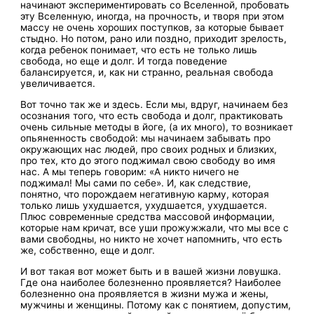
начинают экспериментировать со Вселенной, пробовать
эту Вселенную, иногда, на прочность, и творя при этом
массу не очень хороших поступков, за которые бывает
стыдно. Но потом, рано или поздно, приходит зрелость,
когда ребенок понимает, что есть не только лишь
свобода, но еще и долг. И тогда поведение
балансируется, и, как ни странно, реальная свобода
увеличивается.
Вот точно так же и здесь. Если мы, вдруг, начинаем без
осознания того, что есть свобода и долг, практиковать
очень сильные методы в йоге, (а их много), то возникает
опьяненность свободой: мы начинаем забывать про
окружающих нас людей, про своих родных и близких,
про тех, кто до этого поджимал свою свободу во имя
нас. А мы теперь говорим: «А никто ничего не
поджимал! Мы сами по себе». И, как следствие,
понятно, что порождаем негативную карму, которая
только лишь ухудшается, ухудшается, ухудшается.
Плюс современные средства массовой информации,
которые нам кричат, все уши прожужжали, что мы все с
вами свободны, но никто не хочет напомнить, что есть
же, собственно, еще и долг.
И вот такая вот может быть и в вашей жизни ловушка.
Где она наиболее болезненно проявляется? Наиболее
болезненно она проявляется в жизни мужа и жены,
мужчины и женщины. Потому как с понятием, допустим,