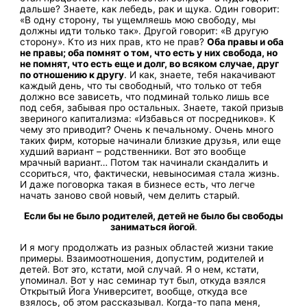
дальше? Знаете, как лебедь, рак и щука. Один говорит:
«В одну сторону, ты ущемляешь мою свободу, мы
должны идти только так». Другой говорит: «В другую
сторону». Кто из них прав, кто не прав?
Оба правы и оба
не правы; оба помнят о том, что есть у них свобода, но
не помнят, что есть еще и долг, во всяком случае, друг
по отношению к другу
. И как, знаете, тебя накачивают
каждый день, что ты свободный, что только от тебя
должно все зависеть, что подминай только лишь все
под себя, забывая про остальных. Знаете, такой призыв
звериного капитализма: «Избавься от посредников». К
чему это приводит? Очень к печальному. Очень много
таких фирм, которые начинали близкие друзья, или еще
худший вариант – родственники. Вот это вообще
мрачный вариант… Потом так начинали скандалить и
ссориться, что, фактически, невыносимая стала жизнь.
И даже поговорка такая в бизнесе есть, что легче
начать заново свой новый, чем делить старый.
Если бы не было родителей, детей не было бы свободы
заниматься йогой
.
И я могу продолжать из разных областей жизни такие
примеры. Взаимоотношения, допустим, родителей и
детей. Вот это, кстати, мой случай. Я о нем, кстати,
упоминал. Вот у нас семинар тут был, откуда взялся
Открытый Йога Университет, вообще, откуда все
взялось, об этом рассказывал. Когда-то папа меня,