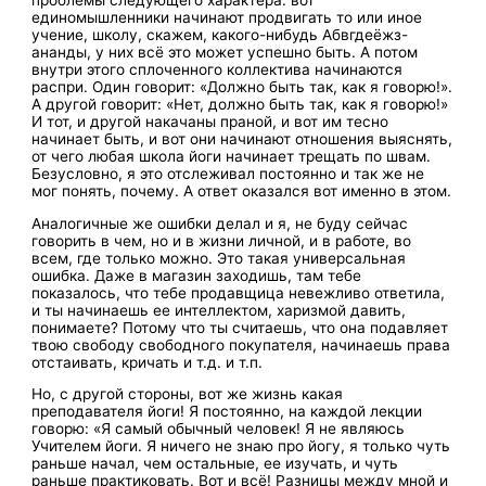
проблемы следующего характера: вот
единомышленники начинают продвигать то или иное
учение, школу, скажем, какого-нибудь Абвгдеёжз-
ананды, у них всё это может успешно быть. А потом
внутри этого сплоченного коллектива начинаются
распри. Один говорит: «Должно быть так, как я говорю!».
А другой говорит: «Нет, должно быть так, как я говорю!»
И тот, и другой накачаны праной, и вот им тесно
начинает быть, и вот они начинают отношения выяснять,
от чего любая школа йоги начинает трещать по швам.
Безусловно, я это отслеживал постоянно и так же не
мог понять, почему. А ответ оказался вот именно в этом.
Аналогичные же ошибки делал и я, не буду сейчас
говорить в чем, но и в жизни личной, и в работе, во
всем, где только можно. Это такая универсальная
ошибка. Даже в магазин заходишь, там тебе
показалось, что тебе продавщица невежливо ответила,
и ты начинаешь ее интеллектом, харизмой давить,
понимаете? Потому что ты считаешь, что она подавляет
твою свободу свободного покупателя, начинаешь права
отстаивать, кричать и т.д. и т.п.
Но, с другой стороны, вот же жизнь какая
преподавателя йоги! Я постоянно, на каждой лекции
говорю: «Я самый обычный человек! Я не являюсь
Учителем йоги. Я ничего не знаю про йогу, я только чуть
раньше начал, чем остальные, ее изучать, и чуть
раньше практиковать. Вот и всё! Разницы между мной и