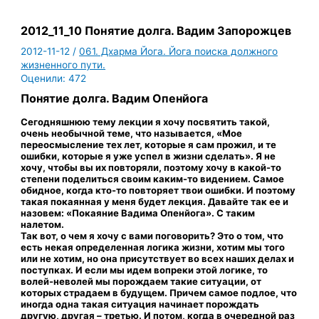
2012_11_10 Понятие долга. Вадим Запорожцев
2012-11-12
/
061. Дхарма Йога. Йога поиска должного
жизненного пути.
Оценили:
472
Понятие долга. Вадим Опенйога
Сегодняшнюю тему лекции я хочу посвятить такой,
очень необычной теме, что называется, «Мое
переосмысление тех лет, которые я сам прожил, и те
ошибки, которые я уже успел в жизни сделать». Я не
хочу, чтобы вы их повторяли, поэтому хочу в какой-то
степени поделиться своим каким-то видением. Самое
обидное, когда кто-то повторяет твои ошибки. И поэтому
такая покаянная у меня будет лекция. Давайте так ее и
назовем: «Покаяние Вадима Опенйога». С таким
налетом.
Так вот, о чем я хочу с вами поговорить? Это о том, что
есть некая определенная логика жизни, хотим мы того
или не хотим, но она присутствует во всех наших делах и
поступках. И если мы идем вопреки этой логике, то
волей-неволей мы порождаем такие ситуации, от
которых страдаем в будущем. Причем самое подлое, что
иногда одна такая ситуация начинает порождать
другую, другая – третью. И потом, когда в очередной раз