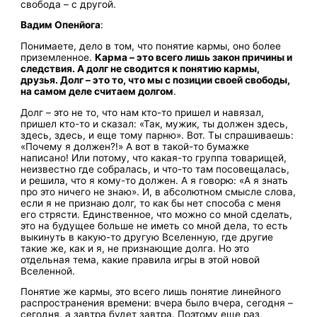
свобода – с другой.
Вадим
Опенйога
:
Понимаете, дело в том, что понятие кармы, оно более
приземленное.
Карма – это всего лишь закон причины и
следствия. А долг не сводится к понятию кармы,
друзья. Долг – это то, что мы с позиции своей свободы,
на самом деле считаем долгом
.
Долг – это не то, что нам кто-то пришел и навязал,
пришел кто-то и сказал: «Так, мужик, ты должен здесь,
здесь, здесь, и еще тому парню». Вот. Ты спрашиваешь:
«Почему я должен?!» А вот в такой-то бумажке
написано! Или потому, что какая-то группа товарищей,
неизвестно где собралась, и что-то там посовещалась,
и решила, что я кому-то должен. А я говорю: «А я знать
про это ничего не знаю». И, в абсолютном смысле слова,
если я не признаю долг, то как бы нет способа с меня
его стрясти. Единственное, что можно со мной сделать,
это на будущее больше не иметь со мной дела, то есть
выкинуть в какую-то другую Вселенную, где другие
такие же, как и я, не признающие долга. Но это
отдельная тема, какие правила игры в этой новой
Вселенной.
Понятие же кармы, это всего лишь понятие линейного
распространения времени: вчера было вчера, сегодня –
сегодня, а завтра будет завтра. Поэтому еще раз,