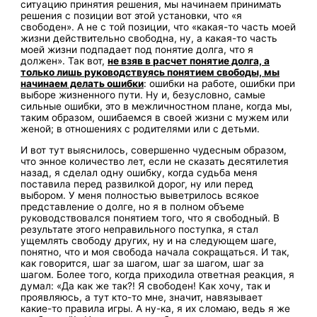
ситуацию принятия решения, мы начинаем принимать
решения с позиции вот этой установки, что «я
свободен». А не с той позиции, что «какая-то часть моей
жизни действительно свободна, ну, а какая-то часть
моей жизни подпадает под понятие долга, что я
должен». Так вот,
не взяв в расчет понятие долга, а
только лишь руководствуясь понятием свободы, мы
начинаем делать ошибки
: ошибки на работе, ошибки при
выборе жизненного пути. Ну и, безусловно, самые
сильные ошибки, это в межличностном плане, когда мы,
таким образом, ошибаемся в своей жизни с мужем или
женой; в отношениях с родителями или с детьми.
И вот тут выяснилось, совершенно чудесным образом,
что энное количество лет, если не сказать десятилетия
назад, я сделал одну ошибку, когда судьба меня
поставила перед развилкой дорог, ну или перед
выбором. У меня полностью выветрилось всякое
представление о долге, но я в полном объеме
руководствовался понятием того, что я свободный. В
результате этого неправильного поступка, я стал
ущемлять свободу других, ну и на следующем шаге,
понятно, что и моя свобода начала сокращаться. И так,
как говорится, шаг за шагом, шаг за шагом, шаг за
шагом. Более того, когда приходила ответная реакция, я
думал: «Да как же так?! Я свободен! Как хочу, так и
проявляюсь, а тут кто-то мне, значит, навязывает
какие-то правила игры. А ну-ка, я их сломаю, ведь я же