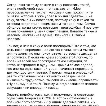
Сегодняшнюю тему лекции я хочу посвятить такой,
очень необычной теме, что называется, «Мое
переосмысление тех лет, которые я сам прожил, и те
ошибки, которые я уже успел в жизни сделать». Я не
хочу, чтобы вы их повторяли, поэтому хочу в какой-то
степени поделиться своим каким-то видением. Самое
обидное, когда кто-то повторяет твои ошибки. И поэтому
такая покаянная у меня будет лекция. Давайте так ее и
назовем: «Покаяние Вадима Опенйога». С таким
налетом.
Так вот, о чем я хочу с вами поговорить? Это о том, что
есть некая определенная логика жизни, хотим мы того
или не хотим, но она присутствует во всех наших делах
и поступках. И если мы идем вопреки этой логике, то
волей-неволей мы порождаем такие ситуации, от
которых страдаем в будущем. Причем самое подлое,
что иногда одна такая ситуация начинает порождать
другую, другая – третью. И потом, когда в очередной
раз ты сталкиваешься с какой-то неразрешимой
жизненной трудностью, ты себя начинаешь спрашивать:
«Ну почему оно так?» Почему иногда возникает патовая
ситуация – ни вперед, ни назад.
Знаете, подобно тому, как, я вспоминаю, в советские
годы была Америка и СССР. И вот они столкнулись в
военном противостоянии: у одних ядерные ракеты, и у
других ядерные ракеты. Уступать никто не хочет. Не дай