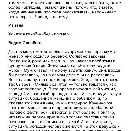
том числе, и моих учеников, которые, может быть, даже
более наглядны, чем моя жизнь, потому что, знаете,
когда начинаешь про себя рассказывать, напоминает
всем скрытый пиар, я не хочу.
Из зала
:
Хочется какой-нибудь пример…
Вадим Опенйога
:
Да, пример, смотрите. Была супружеская пара, муж и
жена. У них родился ребенок. Согласно законам
Вселенной, рано или поздно, начинаются проблемы в
супружеской паре. Жена сказала: «Не хочу видеть
мужа». Муж сказал: «Не хочу видеть жену». Они, вроде
бы расстались, но на самом деле они не расстались.
Всего лишь нужен период времени. Это, знаете, всегда
так бывает: «Милые бранятся — только тешатся», как
говорит пословица. В это время приходит мой ученик,
молодой и красивый преподаватель йоги, и видит такую
ситуацию: брошенная женщина с ребенком, и, по
словам этой женщины, муж – придурок. Конечно же,
хочется вмешаться и исправить ситуацию. Молодой
человек, фактически, вторгся в этот баланс. Понятно,
что муж на первое время был только счастлив такой
развязке – все, избавился от жены! И вот, смотрите,
ситуация: молодой человек женился на этой девушке и
стал жить с ней семьей, и потом, рано или поздно, у них