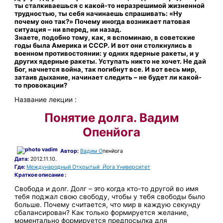
ты сталкиваешься с какой-то неразрешимой жизненной
трудностью, ты себя начинаешь спрашивать: «Ну
почему оно так?» Почему иногда возникает патовая
ситуация – ни вперед, ни назад.
Знаете, подобно тому, как, я вспоминаю, в советские
годы была Америка и СССР. И вот они столкнулись в
военном противостоянии: у одних ядерные ракеты, и у
других ядерные ракеты. Уступать никто не хочет. Не дай
Бог, начнется война, так погибнут все. И вот весь мир,
затаив дыхание, начинает следить – не будет ли какой-
то провокации?
Название лекции :
Понятие долга. Вадим
Опенйога
Автор:
Вадим О
пенйога
Дата:
2012.11.10.
Где:
Международный Открытый Йога Университет
Краткое описание :
Свобода и долг. Долг – это когда кто-то другой во имя
тебя поджал свою свободу, чтобы у тебя свободы было
больше. Почему считается, что мир в каждую секунду
сбалансирован? Как только формируется желание,
моментально формируется предпосылка для