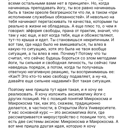
всеми остальными вами нет в принципе». Но, когда
начинаешь преподавать йогу, ты все равно начинаешь
быть в таком ореоле безгрешности что ли, в таком «при
исполнении служебных обязанностей». И невольно на
тебя начинают перетаскивать те качества, которыми ты
реально в жизни не обладаешь. А еще плюс то, о чем я
говорил: эйфория свободы, прана от практик, значит, что
там у нас еще, и вот когда тебя, еще и обожествляют,
тут-то крыша и едет. Ты становишься некритичным. И
вот там, где надо было не вмешиваться, ты влез в
какую-то ситуацию, хотя это была не твоя вообще
ситуация, а ты влез в нее. Почему? Потому что ты
считал, что сейчас будешь бороться со злом методами
йоги, ты сильная и свободная личность, ты сейчас там
наведешь порядок, а потом, когда ты получаешь
ответную негативную реакцию, ты воспринимаешь ее:
«Как?! Это кто-то мою свободу подавляет, а ну-ка,
давайте еще сильнее надавим!» Вот такая ситуация.
Поэтому мне пришла тут идея такая, и я хочу ее
реализовать. Я хочу изложить аксиоматику йоги с
других позиций. Не с позиций понятий Микрокосма и
Макрокосма так, как это, скажем, традиционно
делается, в частности, в Открытом Йога Университете.
У нас основной курс — это аксиоматика йоги, где
рассматривается мироустройство с позиции того, что
есть две системы аксиом: Микрокосма и Макрокосма. А
вот мне пришла другая идея, которую я хочу