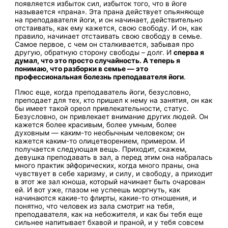
появляется избыток сил, избыток того, что в йоге
называется «прана». Эта прана действует опьяняюще
на преподавателя йоги, и он начинает, действительно
отстаивать, как ему кажется, свою свободу. И он, как
правило, начинает отстаивать свою свободу в семье.
Самое первое, с чем он сталкивается, забывая про
другую, обратную сторону свободы – долг. И
сперва я
думал, что это просто случайность. А теперь я
понимаю, что разборки в семье — это
профессиональная болезнь преподавателя йоги
.
Плюс еще, когда преподаватель йоги, безусловно,
преподает для тех, кто пришел к нему на занятия, он как
бы имеет такой ореол привлекательности, статус.
Безусловно, он привлекает внимание других людей. Он
кажется более красивым, более умным, более
духовным — каким-то необычным человеком; он
кажется каким-то олицетворением, примером. И
получается следующая вещь. Приходит, скажем,
девушка преподавать в зал, а перед этим она набралась
много практик эйфорических, когда много праны, она
чувствует в себе харизму, и силу, и свободу, а приходит
в этот же зал юноша, который начинает быть очарован
ей. И вот уже, глазом не успеешь моргнуть, как
начинаются какие-то флирты, какие-то отношения, и
понятно, что человек из зала смотрит на тебя,
преподавателя, как на небожителя, и как бы тебя еще
сильнее напитывает бхавой и праной, и у тебя совсем