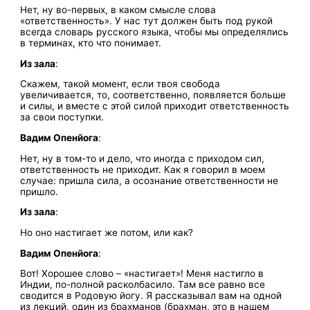
Нет, ну во-первых, в каком смысле слова
«ответственность». У нас тут должен быть под рукой
всегда словарь русского языка, чтобы мы определялись
в терминах, кто что понимает.
Из зала
:
Скажем, такой момент, если твоя свобода
увеличивается, то, соответственно, появляется больше
и силы, и вместе с этой силой приходит ответственность
за свои поступки.
Вадим
Опенйога
:
Нет, ну в том-то и дело, что иногда с приходом сил,
ответственность не приходит. Как я говорил в моем
случае: пришла сила, а осознание ответственности не
пришло.
Из зала
:
Но оно настигает же потом, или как?
Вадим
Опенйога
:
Вот! Хорошее слово – «настигает»! Меня настигло в
Индии, по-полной расколбасило. Там все равно все
сводится в Родовую йогу. Я рассказывал вам на одной
из лекций, один из брахманов (брахман, это в нашем