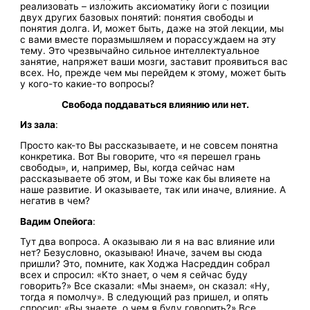
реализовать – изложить аксиоматику йоги с позиции
двух других базовых понятий: понятия свободы и
понятия долга. И, может быть, даже на этой лекции, мы
с вами вместе поразмышляем и порассуждаем на эту
тему. Это чрезвычайно сильное интеллектуальное
занятие, напряжет ваши мозги, заставит проявиться вас
всех. Но, прежде чем мы перейдем к этому, может быть
у кого-то какие-то вопросы?
Свобода поддаваться влиянию или нет.
Из зала
:
Просто как-то Вы рассказываете, и не совсем понятна
конкретика. Вот Вы говорите, что «я перешел грань
свободы», и, например, Вы, когда сейчас нам
рассказываете об этом, и Вы тоже как бы влияете на
наше развитие. И оказываете, так или иначе, влияние. А
негатив в чем?
Вадим Опейога
:
Тут два вопроса. А оказываю ли я на вас влияние или
нет? Безусловно, оказываю! Иначе, зачем вы сюда
пришли? Это, помните, как Ходжа Насреддин собрал
всех и спросил: «Кто знает, о чем я сейчас буду
говорить?» Все сказали: «Мы знаем», он сказал: «Ну,
тогда я помолчу». В следующий раз пришел, и опять
спросил: «Вы знаете, о чем я буду говорить?» Все