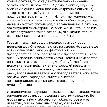
крыша слетает, ты уже действительно начинаешь
верить, что ты небожитель. А дома, скажем, скучный
муж или скучная жена (это симметричные ситуации),
которые что-то требуют, что-то надо под него
подстраиваться, и т.д., и т.п. И, понятно, конечно же,
хочется бросить свою жену и найти себе новую, которая
на тебя смотрит, открыв рот, с вдохновением. Опять же,
это ситуации симметричные, муж, жена – это не важно.
И вот получается такая вот вещь, что начинают быть
склонны к разводам преподаватели йоги.
Говорят, такая же вещь у певцов, композиторов,
деятелей шоу-бизнеса, тех, кто на сцене. Но здесь еще
есть более отягощающий фактор в жизни
преподавателя йоги: все-таки сам преподаватель йоги
очень усиленно занимается йогой. Певец и композитор,
он только тратится на сцене, чтобы публика была
довольна, если действительно хороший певец или
композитор, артист. А потом дома где-то зализывает
раны, восстанавливается. А у преподавателя йоги есть
возможность гораздо сильнее и быстрее
восстановиться, с избытком. То есть, грубо говоря,
дури побольше.
И аналогичная ситуация не только в семье, аналогичная
ситуация во взаимоотношении с другими людьми. Вот
любая школа йоги, абсолютно любая, которые мне
известны, у всех рано или поздно, у всех были