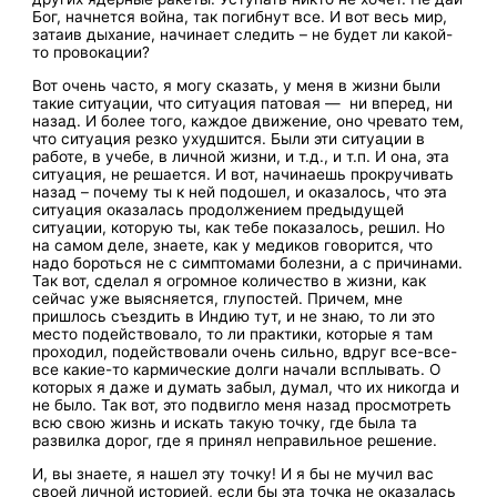
Бог, начнется война, так погибнут все. И вот весь мир,
затаив дыхание, начинает следить – не будет ли какой-
то провокации?
Вот очень часто, я могу сказать, у меня в жизни были
такие ситуации, что ситуация патовая — ни вперед, ни
назад. И более того, каждое движение, оно чревато тем,
что ситуация резко ухудшится. Были эти ситуации в
работе, в учебе, в личной жизни, и т.д., и т.п. И она, эта
ситуация, не решается. И вот, начинаешь прокручивать
назад – почему ты к ней подошел, и оказалось, что эта
ситуация оказалась продолжением предыдущей
ситуации, которую ты, как тебе показалось, решил. Но
на самом деле, знаете, как у медиков говорится, что
надо бороться не с симптомами болезни, а с причинами.
Так вот, сделал я огромное количество в жизни, как
сейчас уже выясняется, глупостей. Причем, мне
пришлось съездить в Индию тут, и не знаю, то ли это
место подействовало, то ли практики, которые я там
проходил, подействовали очень сильно, вдруг все-все-
все какие-то кармические долги начали всплывать. О
которых я даже и думать забыл, думал, что их никогда и
не было. Так вот, это подвигло меня назад просмотреть
всю свою жизнь и искать такую точку, где была та
развилка дорог, где я принял неправильное решение.
И, вы знаете, я нашел эту точку! И я бы не мучил вас
своей личной историей, если бы эта точка не оказалась