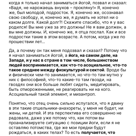
когда я только начал заниматься йогой, позвал и сказал:
«Вадя, не нарожаешь внуков – прокляну!» Я, конечно
же, был молодой, подросток. Я, конечно же, осознавал
свою свободу, и, конечно же, я думать не хотел ни о
каком долге. Какой долг?! Скажите спасибо, что я у вас
родился! Вы мне уже за это должны! Не я вам должен, а
вы мне должны. И, конечно же, я отца послал. Как и все
подростки такие в этом возрасте. А потом, когда уже по
прошествии лет…
Да, а почему он так меня подозвал и сказал? Потому что
я начал заниматься йогой, а
йога, на самом деле, на
Западе, и у нас в стране в том числе, большинством
людей воспринимается, как что-то асоциальное, что-то
такое среднее между физкультурой и сектой
. Вроде бы
и физически чем-то занимается, но что-то там мутно у
них с философией, что-то какие-то там гвозди, на
гвоздях они все больше любят сидеть, медитировать,
быть отмороженными, не реагировать ни на кого.
Асоциальный такой элемент, и мизантроп.
Понятно, что отец очень сильно испугался, что я двину
в эти такие отшельники-анахореты, у меня не будет, ни
жены, ни детей. И эта перспектива его совершенно не
радовала, даже уже потому что, как потом вы
проанализируете ситуацию с позиции йоги, если я не
оставляю потомства, где же мои предки будут
рождаться, в каких телах? То есть
получается, что