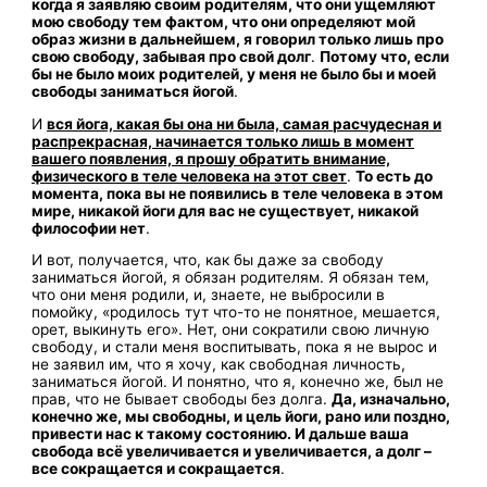
когда я заявляю своим родителям, что они ущемляют
мою свободу тем фактом, что они определяют мой
образ жизни в дальнейшем, я говорил только лишь про
свою свободу, забывая про свой долг
.
Потому что, если
бы не было моих родителей, у меня не было бы и моей
свободы заниматься йогой
.
И
вся йога, какая бы она ни была, самая расчудесная и
распрекрасная, начинается только лишь в момент
вашего появления, я прошу обратить внимание,
физического в теле человека на этот свет
.
То есть до
момента, пока вы не появились в теле человека в этом
мире, никакой йоги для вас не существует, никакой
философии нет
.
И вот, получается, что, как бы даже за свободу
заниматься йогой, я обязан родителям. Я обязан тем,
что они меня родили, и, знаете, не выбросили в
помойку, «родилось тут что-то не понятное, мешается,
орет, выкинуть его». Нет, они сократили свою личную
свободу, и стали меня воспитывать, пока я не вырос и
не заявил им, что я хочу, как свободная личность,
заниматься йогой. И понятно, что я, конечно же, был не
прав, что не бывает свободы без долга.
Да, изначально,
конечно же, мы свободны, и цель йоги, рано или поздно,
привести нас к такому состоянию. И дальше ваша
свобода всё увеличивается и увеличивается, а долг –
все сокращается и сокращается
.