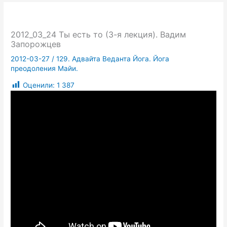
2012_03_24 Ты есть то (3-я лекция). Вадим
Запорожцев
2012-03-27
/
129. Адвайта Веданта Йога. Йога
преодоления Майи.
Оценили:
1 387