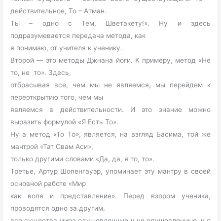
действительное, То – Атман.
Ты – одно с Тем, Шветакету!». Ну и здесь
подразумевается передача метода, как
я понимаю, от учителя к ученику.
Второй — это методы Джнана йоги. К примеру, метод «Не
то, не то». Здесь,
отбрасывая все, чем мы не являемся, мы перейдем к
переоткрытию того, чем мы
являемся в действительности. И это знание можно
выразить формулой «Я Есть То».
Ну а метод «То То», является, на взгляд Басима, той же
мантрой «Тат Свам Аси»,
только другими словами «Да, да, я то, то».
Третье, Артур Шопенгауэр, упоминает эту мантру в своей
основной работе «Мир
как воля и представление». Перед взором ученика,
проводятся одно за другим,
все существа мира одушевленные и не одушевленные, и о