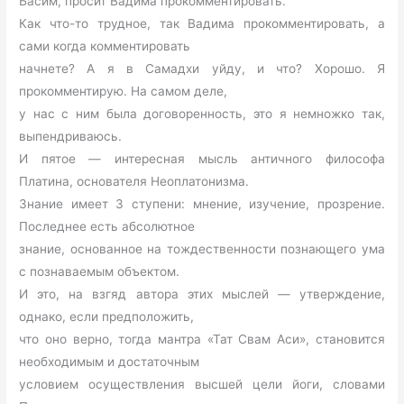
Басим, просит Вадима прокомментировать.
Как что-то трудное, так Вадима прокомментировать, а
сами когда комментировать
начнете? А я в Самадхи уйду, и что? Хорошо. Я
прокомментирую. На самом деле,
у нас с ним была договоренность, это я немножко так,
выпендриваюсь.
И пятое — интересная мысль античного философа
Платина, основателя Неоплатонизма.
Знание имеет 3 ступени: мнение, изучение, прозрение.
Последнее есть абсолютное
знание, основанное на тождественности познающего ума
с познаваемым объектом.
И это, на взгяд автора этих мыслей — утверждение,
однако, если предположить,
что оно верно, тогда мантра «Тат Свам Аси», становится
необходимым и достаточным
условием осуществления высшей цели йоги, словами