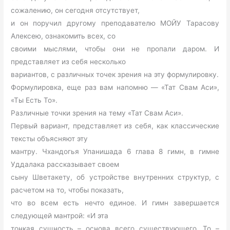
сожалению, он сегодня отсутствует,
и он поручил другому преподавателю МОЙУ Тарасову
Алексею, ознакомить всех, со
своими мыслями, чтобы они не пропали даром. И
представляет из себя несколько
вариантов, с различных точек зрения на эту формулировку.
Формулировка, еще раз вам напомню — «Тат Свам Аси»,
«Ты Есть То».
Различные точки зрения на тему «Тат Свам Аси».
Первый вариант, представляет из себя, как классические
тексты объясняют эту
мантру. Чхандогья Упанишада 6 глава 8 гимн, в гимне
Уддалака рассказывает своем
сыну Шветакету, об устройстве внутренних структур, с
расчетом на то, чтобы показать,
что во всем есть нечто единое. И гимн завершается
следующей мантрой: «И эта
тонкая сущность – основа всего существующего. То –