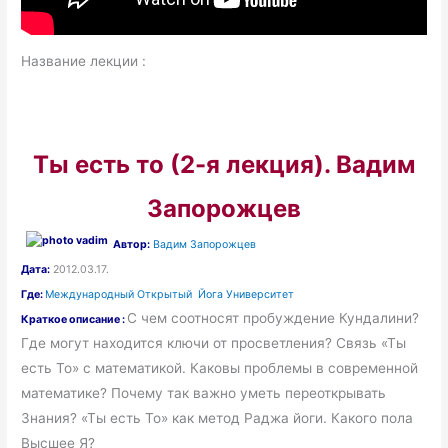
Название лекции :
Ты есть то (2-я лекция). Вадим
Запорожцев
Автор:
Вадим Запорожцев
Дата:
2012.03.17.
Где:
Международный Открытый Йога Университет
С чем соотносят пробуждение Кундалини?
Краткое описание :
Где могут находится ключи от просветления? Связь «Ты
есть То» с математикой. Каковы проблемы в современной
математике? Почему так важно уметь переоткрывать
Знания? «Ты есть То» как метод Раджа йоги. Какого пола
Высшее Я?