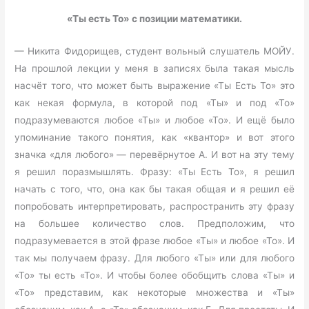
«Ты есть То» с позиции математики.
— Никита Фидорищев, студент вольный слушатель МОЙУ.
На прошлой лекции у меня в записях была такая мысль
насчёт того, что может быть выражение «Ты Есть То» это
как некая формула, в которой под «Ты» и под «То»
подразумеваются любое «Ты» и любое «То». И ещё было
упоминание такого понятия, как «квантор» и вот этого
значка «для любого» — перевёрнутое А. И вот на эту тему
я решил поразмышлять. Фразу: «Ты Есть То», я решил
начать с того, что, она как бы такая общая и я решил её
попробовать интерпретировать, распространить эту фразу
на большее количество слов. Предположим, что
подразумевается в этой фразе любое «Ты» и любое «То». И
так мы получаем фразу. Для любого «Ты» или для любого
«То» ты есть «То». И чтобы более обобщить слова «Ты» и
«То» представим, как некоторые множества и «Ты»