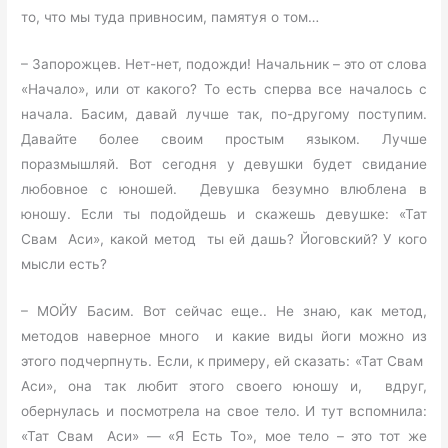
то, что мы туда привносим, памятуя о том…
– Запорожцев. Нет-нет, подожди! Начальник – это от слова
«Начало», или от какого? То есть сперва все началось с
начала. Басим, давай лучше так, по-другому поступим.
Давайте более своим простым языком. Лучше
поразмышляй. Вот сегодня у девушки будет свидание
любовное с юношей. Девушка безумно влюблена в
юношу. Если ты подойдешь и скажешь девушке: «Тат
Свам Аси», какой метод ты ей дашь? Йоговский? У кого
мысли есть?
– МОЙУ Басим. Вот сейчас еще.. Не знаю, как метод,
методов наверное много и какие виды йоги можно из
этого подчерпнуть. Если, к примеру, ей сказать: «Тат Свам
Аси», она так любит этого своего юношу и, вдруг,
обернулась и посмотрела на свое тело. И тут вспомнила:
«Тат Свам Аси» — «Я Есть То», мое тело – это тот же