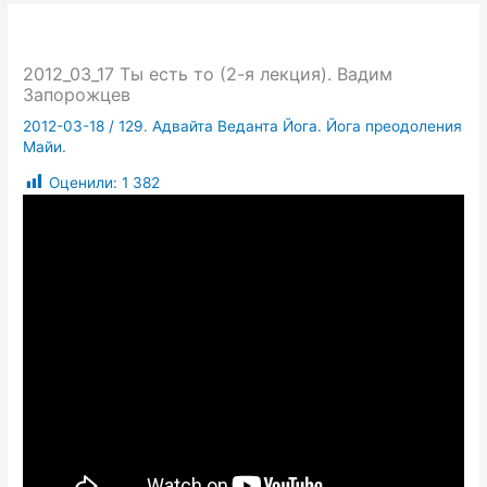
2012_03_17 Ты есть то (2-я лекция). Вадим
Запорожцев
2012-03-18
/
129. Адвайта Веданта Йога. Йога преодоления
Майи.
Оценили:
1 382