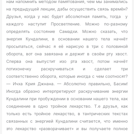
нам напомнить методом памятования, чем мы занимались
на предыдущей лекции, дабы осуществить связь времён?
Друзья, когда у нас будет абсолютная память, тогда у
каждого наступит Просветление. Можно по-разному
определять состояние Самадхи. Можно сказать, что
энергия Кундалини, в основании нашего тела начнёт
просыпаться, сейчас я её нарисую в три с половиной
оборота, вот она завязана и держит в своём рту хвост.
Сперва она выпустит изо рта хвост, потом начнёт
потихонечку раскручиваться и сделает три
соответственно оборота, которые иногда с чем соотносят?
— Ичха Крия Джнана. — Абсолютно правильно, Басим!
Иногда образно интерпретируют раскручивание энергии
Кундалини при пробуждении в основании нашего тела, как
соединение в одно тройное лекарство. Т.е друзья, как
только есть тройное лекарство, в тантрических текстах
связанных с энергией Кундалини считается, что именно
это лекарство «разворачивает» и вы получаете полное