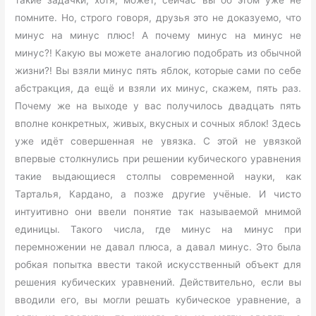
такие задачки, хотя, может, сейчас вы об этом уже не
помните. Но, строго говоря, друзья это не доказуемо, что
минус на минус плюс! А почему минус на минус не
минус?! Какую вы можете аналогию подобрать из обычной
жизни?! Вы взяли минус пять яблок, которые сами по себе
абстракция, да ещё и взяли их минус, скажем, пять раз.
Почему же на выходе у вас получилось двадцать пять
вполне конкретных, живых, вкусных и сочных яблок! Здесь
уже идёт совершенная не увязка. С этой не увязкой
впервые столкнулись при решении кубического уравнения
такие выдающиеся столпы современной науки, как
Тарталья, Кардано, а позже другие учёные. И чисто
интуитивно они ввели понятие так называемой мнимой
единицы. Такого числа, где минус на минус при
перемножении не давал плюса, а давал минус. Это была
робкая попытка ввести такой искусственный объект для
решения кубических уравнений. Действительно, если вы
вводили его, вы могли решать кубическое уравнение, а