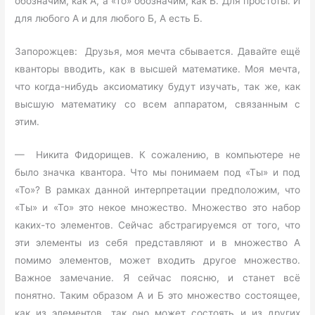
обозначим, как А, а «То» обозначим, как Б. Для простоты. И
для любого А и для любого Б, А есть Б.
Запорожцев: Друзья, моя мечта сбывается. Давайте ещё
кванторы вводить, как в высшей математике. Моя мечта,
что когда-нибудь аксиоматику будут изучать, так же, как
высшую математику со всем аппаратом, связанным с
этим.
— Никита Фидорищев. К сожалению, в компьютере не
было значка квантора. Что мы понимаем под «Ты» и под
«То»? В рамках данной интерпретации предположим, что
«Ты» и «То» это некое множество. Множество это набор
каких-то элементов. Сейчас абстрагируемся от того, что
эти элементы из себя представляют и в множество А
помимо элементов, может входить другое множество.
Важное замечание. Я сейчас поясню, и станет всё
понятно. Таким образом А и Б это множество состоящее,
как из элементов, так оно может состоять и из других