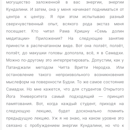
могущество заложенной в вас энергии, энергии
Кундалини. И затем, она у меня начинает подниматься от
центра к центру. Я при этом испытываю разный
сверхчувственный опыт, всякого рода экстаз меня
посещает. Кто читал Рама Кришну «Семь долин
медитации» Приложения? На следующее занятие
принести в распечатанном виде. Вот она ползёт, ползёт,
ползёт, до макушки головы доползла, всё, я в Самадхи.
Можно по-другому это интерпретировать. Допустим, как у
Патанджали методом Читта Вритти Неродха. Или
остановление такого непроизвольного возникновения
мыслеформ на поверхности Будхи. То же самое состояние
Самадхи. Но мне кажется, что для студентов Открытого
Йога Университета самый подходящий — принцип
памятования. Вот, когда каждый студент, приходя на
следующую лекцию, будет досконально помнить
предыдущую лекцию. Уж я не знаю, на каком уровне это
связано с пробуждением энергии Кундалини, но что к