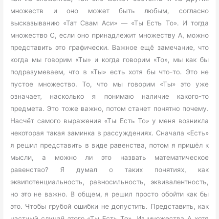
множеств и оно может быть любым, согласно
высказыванию «Тат Свам Аси» — «Ты Есть То». И тогда
множество С, если оно принадлежит множеству А, можно
представить это графически. Важное ещё замечание, что
когда мы говорим «Ты» и когда говорим «То», мы как бы
подразумеваем, что в «Ты» есть хотя бы что-то. Это не
пустое множество. То, что мы говорим «Ты» это уже
означает, насколько я понимаю наличие какого-то
предмета. Это тоже важно, потом станет понятно почему.
Насчёт самого выражения «Ты Есть То» у меня возникла
некоторая такая заминка в рассуждениях. Сначала «Есть»
я решил представить в виде равенства, потом я пришёл к
мысли, а можно ли это назвать математическое
равенство? Я думал о таких понятиях, как
эквипотенциальность, равносильность, эквивалентность,
но это не важно. В общем, я решил просто обойти как бы
это. Чтобы грубой ошибки не допустить. Представить, как
частный случай этого «Ты Есть То». Из множества А хотя