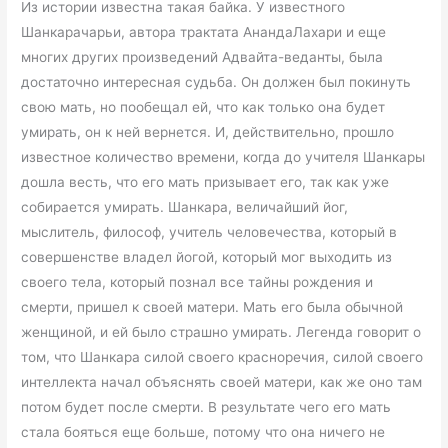
Из истории известна такая байка. У известного
Шанкарачарьи, автора трактата АнандаЛахари и еще
многих других произведений Адвайта-веданты, была
достаточно интересная судьба. Он должен был покинуть
свою мать, но пообещал ей, что как только она будет
умирать, он к ней вернется. И, действительно, прошло
известное количество времени, когда до учителя Шанкары
дошла весть, что его мать призывает его, так как уже
собирается умирать. Шанкара, величайший йог,
мыслитель, философ, учитель человечества, который в
совершенстве владел йогой, который мог выходить из
своего тела, который познал все тайны рождения и
смерти, пришел к своей матери. Мать его была обычной
женщиной, и ей было страшно умирать. Легенда говорит о
том, что Шанкара силой своего красноречия, силой своего
интеллекта начал объяснять своей матери, как же оно там
потом будет после смерти. В результате чего его мать
стала бояться еще больше, потому что она ничего не