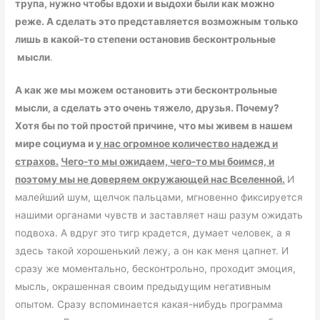
трупа, нужно чтобы вдохи и выдохи были как можно
реже. А сделать это представляется возможным только
лишь в какой-то степени остановив бесконтрольные
мысли
.
А как же мы можем остановить эти бесконтрольные
мысли, а сделать это очень тяжело, друзья. Почему?
Хотя бы по той простой причине, что мы живем в нашем
мире социума и
у нас огромное количество надежд и
страхов.
Чего-то мы ожидаем, чего-то мы боимся, и
поэтому мы не доверяем окружающей нас Вселенной.
И
малейший шум, щелчок пальцами, мгновенно фиксируется
нашими органами чувств и заставляет наш разум ожидать
подвоха. А вдруг это тигр крадется, думает человек, а я
здесь такой хорошенький лежу, а он как меня цапнет. И
сразу же моментально, бесконтрольно, проходит эмоция,
мысль, окрашенная своим предыдущим негативным
опытом. Сразу вспоминается какая-нибудь программа