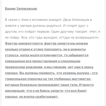
Вадим Запорожцев
:
В связи с этим я вспомнил анекдот. Двое близнецов в
животе у матери должны родиться. И спорят друг с
другом, кто пойдет первым. Один другому говорит: «Нет, я
не пойду. Все, кто туда выходил, оттуда не возвращался».
Фактор неизвестности, фактор смерти мы можем
сколько угодно к этому подходить, но в моменты
стресса, когда мозги отключаются, то забываются
совершенно все представления о следующем
прекрасном рождении, и мы говорим, нет нам и здесь
хорошо.
Вы должны понимать, что уровень разума – это
тонюсенькая пленочка на тех глубинных инстинктах,
которые буквально пронизывают наше тело. И просто
декларация, что я не боюсь смерти; что все будет
хорошо, не всегда срабатывают.