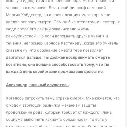
высшую идею, то эта степень свободы может привести
человека к отчаянию. Был такой философ немецкий
Мартин Хайдеггер, он в своих лекциях много времени
уделял вопросу смерти. Сам он был атеистом, и некоторые
люди после его лекций заканчивали жизнь
самоубийством. Но если вспомнить другие учения и
течения, например Карлоса Кастанеду, когда его Учитель
сказал ему, что осознание смерти тебе позволяет
двигаться дальше.
Ты должен воспринимать смерть
позитивно, она должна способствовать тому, что ты
каждый день своей жизни проживаешь целостно
.
Александр, вольный слушатель
:
Хотелось затронуть тему страха смерти. Мне кажется, что
с ходом эволюции развился механизм защиты
продолжения рода, который требует от каждого члена
социума выполнять какие-то обязанности, то есть у
каждого есть свой долг перед социумом. Когда этот долг