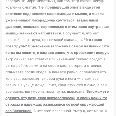
передач «В мире животных», как там тигр какого-нибудь
козленка схватил.
Т.е. предыдущий опыт в виде этой
картинки подкрепляет наши эмоции и мысли, и мысли
уже начинают лихорадочно крутиться, за мыслями
дыхание, невольно, параллельно с этим наши внутренние
мышцы начинают напрягаться.
Получается, что нет
никакой позы трупа, нет никакой шавасаны.
Что такое
поза трупа? Объяснение заложено в самом названии. Это
когда вы лежите, и вам все равно, что происходит вокруг.
Тигр сейчас вас схватит или начальник сейчас придет, а
вы на работе лежите на своем компьютерном столике,
отдыхаете после обеда. А вам все равно, споткнулся кто-
то о вас, разложил тут свои руки и ноги — а вам все
равно. На улице дождь, снег, град стучится в окно, а вам
все равно, вы умерли, поза трупа, шавасана.
Вы сможете
сделать эту позу, если психологически, в своих каких-то
страхах и надеждах развязались со всей окружающей
вас Вселенной.
А нет этой вселенной. Умер я, нет меня. К