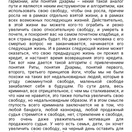
гармонии, или понятия Дхармы – некий такой аналог
пути и являются неким инструментом и алгоритмом, как
использовать свою свободу, чтобы она росла, причем
росла не в рамках отдельно взятой жизни, а в рамках
всех возможных последующих жизней. Действительно,
в этой жизни вы можете кого-то ограбить и резко
увеличить свою относительную свободу, и умереть в
почете, и похоронят вас на самом почетном кладбище, и
вся страна рыдать будет. Но для самого человека с его
смертью вопрос не заканчивается, начинается его
следующая жизнь. И в рамках следующей жизни может
оказаться, что свою предыдущую жизнь он прожил в
кредит, и настанет время возвращения этого кредита.
Так вот нам дается такой алгоритм с привлечением
понятия Риты, понятия Дхармы, понятий первого,
второго, третьего принципов йоги, чтобы мы не были
похожи на таких вот недальновидных людей, которые в
угоду сиюминутной свободе, маленькой свободе
закабаляют себя в будущем. По сути дела, весь
криминал, все отрицательное, с чем мы сталкиваемся, и
что нам не нравится, это также попытка увеличить свою
свободу, но недальновидным образом. И в этом смысле
глупость всего криминала заключается не в том, что
любой бандюга, любой казнокрад, любой продажный
судья стремится к свободе, нет, стремление к свободе,
это очень даже уважительная мотивация для
продажного судьи. У него есть семья, дети, он хочет
увеличить свою свободу, на черный день оставить для