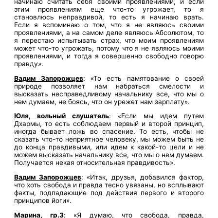
начинаю считать себя своими проявлениями, и если
этим проявлениям еще что-то угрожает, то я
становлюсь неправдивой, то есть я начинаю врать.
Если я вспоминаю о том, что я не являюсь своими
проявлениями, а на самом деле являюсь Абсолютом, то
я перестаю испытывать страх, что моим проявлениям
может что-то угрожать, потому что я не являюсь моими
проявлениями, и тогда я совершенно свободно говорю
правду».
Вадим Запорожцев
: «То есть памятование о своей
природе позволяет нам набраться смелости и
высказать несправедливому начальнику все, что мы о
нем думаем, не боясь, что он урежет нам зарплату».
Юля, вольный слушатель
: «Если мы идем путем
Дхармы, то есть соблюдаем первый и второй принцип,
иногда бывает ложь во спасение. То есть, чтобы не
сказать что-то неприятное человеку, мы можем быть не
до конца правдивыми, или идем к какой-то цели и не
можем высказать начальнику все, что мы о нем думаем.
Получается некая относительная правдивость».
Вадим Запорожцев
: «Итак, друзья, добавился фактор,
что хоть свобода и правда тесно увязаны, но всплывают
факты, подпадающие под действия первого и второго
принципов йоги».
Марина, гр.3
: «Я думаю, что свобода, правда,