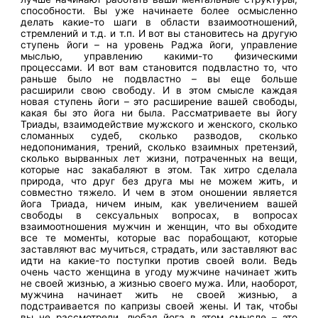
способности. Вы уже начинаете более осмысленно
делать какие-то шаги в области взаимоотношений,
стремлений и т.д. и т.п. И вот вы становитесь на другую
ступень йоги – на уровень Раджа йоги, управление
мыслью, управлению какими-то физическими
процессами. И вот вам становится подвластно то, что
раньше было не подвластно – вы еще больше
расширили свою свободу. И в этом смысле каждая
новая ступень йоги – это расширение вашей свободы,
какая бы это йога ни была. Рассматриваете вы йогу
Триады, взаимодействие мужского и женского, сколько
сломанных судеб, сколько разводов, сколько
недопонимания, трений, сколько взаимных претензий,
сколько вырванных лет жизни, потраченных на вещи,
которые нас закабаляют в этом. Так хитро сделала
природа, что друг без друга мы не можем жить, и
совместно тяжело. И чем в этом оношении является
йога Триада, ничем иным, как увеличением вашей
свободы в сексуальных вопросах, в вопросах
взаимоотношения мужчин и женщин, что вы обходите
все те моменты, которые вас порабощают, которые
заставляют вас мучиться, страдать, или заставляют вас
идти на какие-то поступки против своей воли. Ведь
очень часто женщина в угоду мужчине начинает жить
не своей жизнью, а жизнью своего мужа. Или, наоборот,
мужчина начинает жить не своей жизнью, а
подстраивается по капризы своей жены. И так, чтобы
вы не рассмотрели, любая йога в этом смысле – это