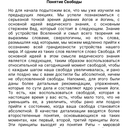
Понятие Свободы
Но для начала подытожим все, что мы уже изучили на
предыдущих лекциях. Мы успели познакомиться с
серьезной точкой зрения древних йогов и йогинь, с
основной идеей ведического знания, с основным
стержнем Вед, который состоит в следующем. Знание
об устройстве Вселенной и смыл всего творения не
выразимы словами, сверхлогичны, но есть слова,
размышляя над которыми, мы можем медленно прийти к
осознанию всей грандиозности устройства нашего
мира. И одним из таких слов является слово Свобода. И
основной идеей в этом смысле ведического знания
является следующее, таким образом воспользоваться
относительной на сегодняшний момент свободой, чтобы
с каждым шагом наша свобода увеличивалась, и рано
или поздно мы с вами достигли бы абсолютной, ничем
не обусловленной свободы. Напомню, для этого были
даны более детальные рекомендации, упражнения,
которые по сути дела и составляют ядро учения йоги.
То есть, как воспользоваться свободой, которая в
настоящее время у вас есть, чтобы мало того, что не
уменьшить ее, а увеличить, чтобы рано или поздно
прийти к состоянию, когда ваша свобода становится
абсолютной. В качестве детализации вводятся более
второстепенные понятия, основывающихся на таких
моментах, как первый, второй, третий принципы йоги.
Эти принципы выходят из понятия Риты – мировой