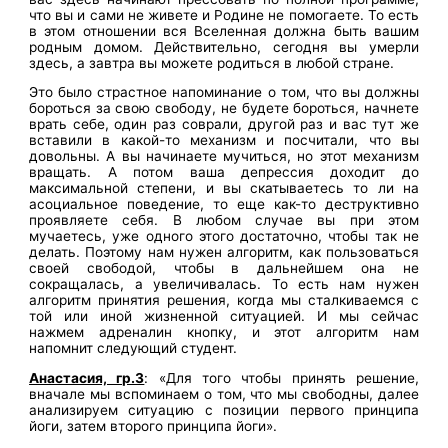
что вы и сами не живете и Родине не помогаете. То есть
в этом отношении вся Вселенная должна быть вашим
родным домом. Действительно, сегодня вы умерли
здесь, а завтра вы можете родиться в любой стране.
Это было страстное напоминание о том, что вы должны
бороться за свою свободу, не будете бороться, начнете
врать себе, один раз соврали, другой раз и вас тут же
вставили в какой-то механизм и посчитали, что вы
довольны. А вы начинаете мучиться, но этот механизм
вращать. А потом ваша депрессия доходит до
максимальной степени, и вы скатываетесь то ли на
асоциальное поведение, то еще как-то деструктивно
проявляете себя. В любом случае вы при этом
мучаетесь, уже одного этого достаточно, чтобы так не
делать. Поэтому нам нужен алгоритм, как пользоваться
своей свободой, чтобы в дальнейшем она не
сокращалась, а увеличивалась. То есть нам нужен
алгоритм принятия решения, когда мы сталкиваемся с
той или иной жизненной ситуацией. И мы сейчас
нажмем адреналин кнопку, и этот алгоритм нам
напомнит следующий студент.
Анастасия, гр.3
: «Для того чтобы принять решение,
вначале мы вспоминаем о том, что мы свободны, далее
анализируем ситуацию с позиции первого принципа
йоги, затем второго принципа йоги».