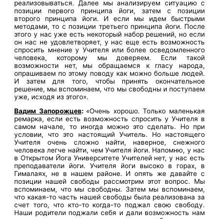
реализовываться. Далее мы анализируем ситуацию с
позиции первого принципа йоги, затем с позиции
второго принципа йоги. И если мы идем быстрыми
методами, то с позиции третьего принципа йоги. После
этого у нас уже есть некоторый набор решений, но если
он нас не удовлетворяет, у нас еще есть возможность
спросить мнение у Учителя или более осведомленного
человека, которому мы доверяем. Если такой
возможности нет, мы обращаемся к гласу народа,
опрашиваем по этому поводу как можно больше людей.
И затем для того, чтобы принять окончательное
решение, мы вспоминаем, что мы свободны и поступаем
уже, исходя из этого».
Вадим Запорожцев
:
«Очень хорошо. Только маленькая
ремарка, если есть возможность спросить у Учителя в
самом начале, то иногда можно это сделать. Но при
условии, что это настоящий Учитель. Но настоящего
Учителя очень сложно найти, наверное, снежного
человека легче найти, чем Учителя йоги. Напомню, у нас
в Открытом Йога Университете Учителей нет, у нас есть
преподаватели йоги. Учителя йоги высоко в горах, в
Гималаях, не в нашем районе. И опять же давайте с
позиции нашей свободы рассмотрим этот вопрос. Мы
вспоминаем, что мы свободны. Затем мы вспоминаем,
что какая-то часть нашей свободы была реализована за
счет того, что кто-то когда-то поджал свою свободу.
Наши родители поджали себя и дали возможность нам