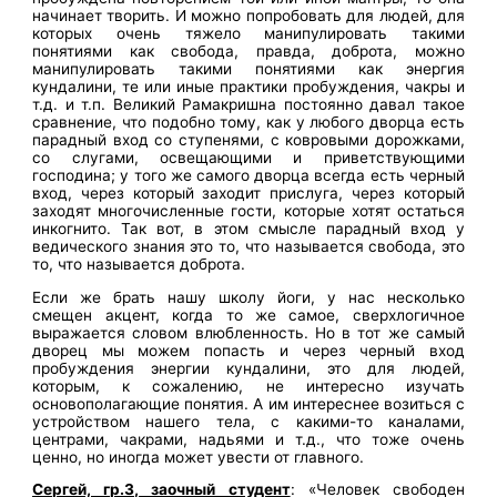
начинает творить. И можно попробовать для людей, для
которых очень тяжело манипулировать такими
понятиями как свобода, правда, доброта, можно
манипулировать такими понятиями как энергия
кундалини, те или иные практики пробуждения, чакры и
т.д. и т.п. Великий Рамакришна постоянно давал такое
сравнение, что подобно тому, как у любого дворца есть
парадный вход со ступенями, с ковровыми дорожками,
со слугами, освещающими и приветствующими
господина; у того же самого дворца всегда есть черный
вход, через который заходит прислуга, через который
заходят многочисленные гости, которые хотят остаться
инкогнито. Так вот, в этом смысле парадный вход у
ведического знания это то, что называется свобода, это
то, что называется доброта.
Если же брать нашу школу йоги, у нас несколько
смещен акцент, когда то же самое, сверхлогичное
выражается словом влюбленность. Но в тот же самый
дворец мы можем попасть и через черный вход
пробуждения энергии кундалини, это для людей,
которым, к сожалению, не интересно изучать
основополагающие понятия. А им интереснее возиться с
устройством нашего тела, с какими-то каналами,
центрами, чакрами, надьями и т.д., что тоже очень
ценно, но иногда может увести от главного.
Сергей, гр.3, заочный студент
: «Человек свободен