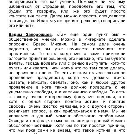
воспринимать это как учение. Поможем ли мы ему
избавиться от страдания, преодолеть его тем, что
будем это говорить, или же это будет просто
констатация факта. Далее можно спросить специалиста
в этих делах. И затем уже принять решение, говорить ли
это или нет».
Вадим Запорожцев
: «Там еще один пункт был –
общественное мнение. Можно в Интернете сделать
опросник. Браво, Михаил. На самом деле очень
радостно, что вы уже начинаете применять это
практически. То есть когда мы с вами применяли
алгоритм принятия решения, это неважно, что вы будете
делать, гвоздь вбивать или с речью выступать, кого-то
ругать или хвалить, или молча что-то там свое делать,
не произнося слово. То есть в этом смысле активное
проявление правдивости, когда мы должны что-то
сказать, написать, сделать, оно, как и любое другое
проявление в йоге также должно приводить к не
ущемлению свободы, а к увеличению свободы. То есть
к какому очень интересному факту мы подошли, что
хотя, с одной стороны понятие истины и понятие
свободы очень жестко увязаны, но с другой стороны
возникает вопрос, а как приближаться к нему. Мы не
являемся в данный момент абсолютно свободными.
Отсюда и тот факт, что мы не являемся в данный момент
абсолютно честными. Хотя бы по той простой причине,
что мы пока сами не знаем, что такое истина, а что