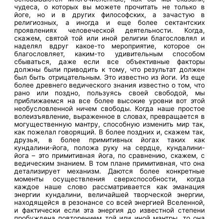
чудеса, о которых вы можете прочитать не только в
йоге, но и в других философских, а зачастую в
религиозных, а иногда и еще более сектантских
проявлениях человеческой деятельности. Когда,
скажем, святой той или иной религии благословлял и
наделял вдруг какое-то мероприятие, которое он
благословляет, каким-то удивительным способом
сбываться, даже если все объективные факторы
должны были приводить к тому, что результат должен
был быть отрицательным. Это известно из йоги. Из еще
более древнего ведического знания известно о том, что
рано или поздно, пользуясь своей свободой, мы
приближаемся на все более высокие уровни вот этой
необусловленной ничем свободы. Когда наше простое
волеизъявление, выраженное в словах, превращается в
могущественную мантру, способную изменить мир так,
как пожелал говорящий. В более поздних и, скажем так,
друзья, в более примитивных йогах таких как
кундалини-йога, положа руку на сердце, кундалини-
йога – это примитивная йога, по сравнению, скажем, с
ведическим знанием. В том плане примитивная, что она
детализирует механизм. Даются более конкретные
моменты осуществления сверхспособности, когда
каждое наше слово рассматривается как эманация
энергии кундалини, величайшей творческой энергии,
находящейся в резонансе со всей энергией Вселенной,
и фактически если эта энергия до известной степени
пробуждена повторением той или иной мантры, то она