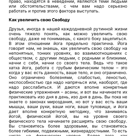
право, находятся в неведении, являются теми людьми
или обстоятельствами, с чем вам надо серьезно
работать и против этого фактора выступать.
Как увеличить свою Свободу
Друзья, иногда в нашей каждодневной рутинной жизни
очень тяжело понять, как можно увеличить свою
свободу, даже не понимаешь, с какого боку зацепиться.
В этом отношении йога предельно практична. Йога
говорит нам, не знаешь, как увеличить свою свободу на
непонятных, тонких уровнях, во взаимоотношениях с
обществом, с другими людьми, с родными и близкими,
начни с себя, начни со своего тела. Ведь что такое
хатха йога, работа с грубым физическим телом – это
когда у вас есть данность, ваше тело, и оно ограничено.
Оно ограничено болезнями, слабостью, леностью,
неспособностью где надо напрячься или, наоборот, где
надо расслабиться. И даются вполне конкретные
физические упражнения – асаны, и вот вы начинаете их
практиковать изо дня в день, изо дня в день. Вы пока не
знаете о законах мироздания, но вот у вас есть ваши
мышцы, ваши руки, ваши ноги, ваше туловище, и йога
дает вполне конкретную методику, что занимаясь
йогой, физической йогой, вы на уровне своего
физического тела начинаете расширять свою свободу.
Вы становитесь более здоровыми, вы становитесь
более гибкими, подвижными, жизнерадостными. То есть
чисто на физическом уровне. Более того, как