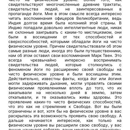
свидетельствуют многочисленные древние трактаты,
свидетельства людей, не заинтересованных в
пропаганде йоги. Мне в этом смысле всегда интересно
читать воспоминания офицеров Великобритании, ведь
Индия долгое время была колонией этой страны. В
Индию попадали довольно интеллигентные люди, никак
не склонные заигрывать с каким-то мистицизмом, они
были в восхищении от тех способностей и
сверхспособностей, которыми обладали йоги на чисто
физическом уровне. Причем свидетельствовали об этом
самые разные люди, иногда это были путешественники,
нам об этом оставил свои воспоминания Марк Твен. Это
всегда чрезвычайно интересно воспринимать
свидетельства людей, которые столкнулись с
феноменом йоги по расширению своей свободы на
чисто физическом уровне и были восхищены этим.
Действительно, известны факты, когда йог или йогиня
могли задерживать дыхание, могли управлять своими
физическими проявлениями вплоть до того, что их
закапывали на несколько дней в землю, затем
откапывали, и те оказывались живы здоровы. Это
проявление каких-то чисто физических способностей,
что это как не стремление к Свободе. Вот вы были
ограничены и вот, хотя бы на физическом уровне в вас
раскрылась эта возможность проявить свою свободу. А
дальше начинается интересное, как только на
физическом уровне вы расширили свою свободу, у вас
лучше начинают работать ваши ментальные структуры,