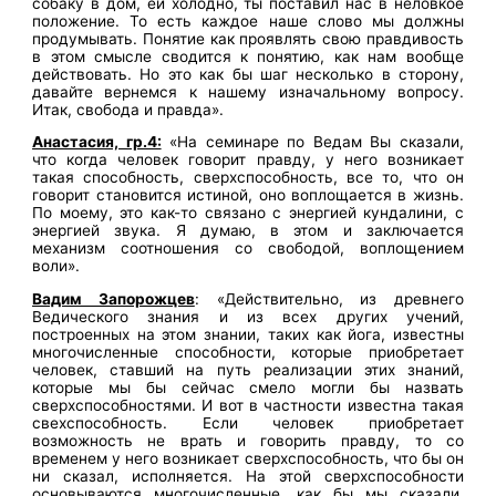
собаку в дом, ей холодно, ты поставил нас в неловкое
положение. То есть каждое наше слово мы должны
продумывать. Понятие как проявлять свою правдивость
в этом смысле сводится к понятию, как нам вообще
действовать. Но это как бы шаг несколько в сторону,
давайте вернемся к нашему изначальному вопросу.
Итак, свобода и правда».
Анастасия, гр.4:
«На семинаре по Ведам Вы сказали,
что когда человек говорит правду, у него возникает
такая способность, сверхспособность, все то, что он
говорит становится истиной, оно воплощается в жизнь.
По моему, это как-то связано с энергией кундалини, с
энергией звука. Я думаю, в этом и заключается
механизм соотношения со свободой, воплощением
воли».
Вадим Запорожцев
: «Действительно, из древнего
Ведического знания и из всех других учений,
построенных на этом знании, таких как йога, известны
многочисленные способности, которые приобретает
человек, ставший на путь реализации этих знаний,
которые мы бы сейчас смело могли бы назвать
сверхспособностями. И вот в частности известна такая
свехспособность. Если человек приобретает
возможность не врать и говорить правду, то со
временем у него возникает сверхспособность, что бы он
ни сказал, исполняется. На этой сверхспособности
основываются многочисленные, как бы мы сказали,