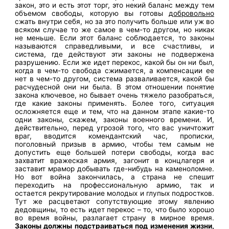
закон, это и есть этот торг, это некий баланс между тем
объемом свободы, которую вы готовы
добровольно
сжать внутри себя, но за это получить больше или уж во
всяком случае то же самое в чем-то другом, но никак
не меньше. Если этот баланс соблюдается, то законы
называются справедливыми, и все счастливы, и
система, где действуют эти законы не подвержена
разрушению. Если же идет перекос, какой бы он ни был,
когда в чем-то свобода сжимается, а компенсации ее
нет в чем-то другом, система разваливается, какой бы
расчудесной они ни была. В этом отношении понятие
закона ключевое, но бывает очень тяжело разобраться,
где какие законы применять. Более того, ситуация
осложняется еще и тем, что на данном этапе какие-то
одни законы, скажем, законы военного времени. И,
действительно, перед угрозой того, что вас уничтожит
враг, вводится комендантский час, прописки,
поголовный призыв в армию, чтобы тем самым не
допустить еще большей потери свободы, когда вас
захватит вражеская армия, загонит в концлагеря и
заставит мрамор добывать где-нибудь на каменоломне.
Но вот война закончилась, а страна не спешит
переходить на профессиональную армию, так и
остается рекрутирование молодых и глупых подростков.
Тут же расцветают сопутствующие этому явлению
дедовщины, то есть идет перекос – то, что было хорошо
во время войны, разлагает страну в мирное время.
Законы должны подстраиваться под изменения жизни,