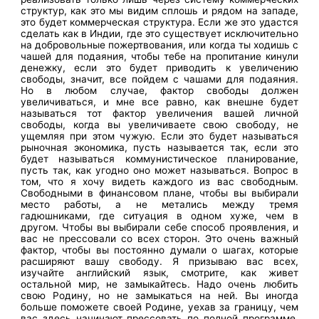
структур, как это мы видим сплошь и рядом на западе,
это будет коммерческая структура. Если же это удастся
сделать как в Индии, где это существует исключительно
на добровольные пожертвования, или когда ты ходишь с
чашей для подаяния, чтобы тебе на пропитание кинули
денежку, если это будет приводить к увеличению
свободы, значит, все пойдем с чашами для подаяния.
Но в любом случае, фактор свободы должен
увеличиваться, и мне все равно, как внешне будет
называться тот фактор увеличения вашей личной
свободы, когда вы увеличиваете свою свободу, не
ущемляя при этом чужую. Если это будет называться
рыночная экономика, пусть называется так, если это
будет называться коммунистическое планирование,
пусть так, как угодно оно может называться. Вопрос в
том, что я хочу видеть каждого из вас свободным.
Свободными в финансовом плане, чтобы вы выбирали
место работы, а не метались между тремя
гадюшниками, где ситуация в одном хуже, чем в
другом. Чтобы вы выбирали себе способ проявления, и
вас не прессовали со всех сторон. Это очень важный
фактор, чтобы вы постоянно думали о шагах, которые
расширяют вашу свободу. Я призываю вас всех,
изучайте английский язык, смотрите, как живет
остальной мир, не замыкайтесь. Надо очень любить
свою Родину, но не замыкаться на ней. Вы иногда
больше поможете своей Родине, уехав за границу, чем
вас здесь начинают прессовать по полной программе,