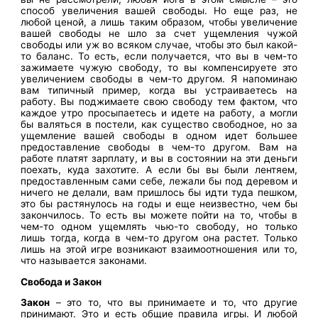
способ увеличения вашей свободы. Но еще раз, не
любой ценой, а лишь таким образом, чтобы увеличение
вашей свободы не шло за счет ущемления чужой
свободы или уж во всяком случае, чтобы это был какой-
то баланс. То есть, если получается, что вы в чем-то
зажимаете чужую свободу, то вы компенсируете это
увеличением свободы в чем-то другом. Я напоминаю
вам типичный пример, когда вы устраиваетесь на
работу. Вы поджимаете свою свободу тем фактом, что
каждое утро просыпаетесь и идете на работу, а могли
бы валяться в постели, как существо свободное, но за
ущемление вашей свободы в одном идет большее
предоставление свободы в чем-то другом. Вам на
работе платят зарплату, и вы в состоянии на эти деньги
поехать, куда захотите. А если бы вы были лентяем,
предоставленным сами себе, лежали бы под деревом и
ничего не делали, вам пришлось бы идти туда пешком,
это бы растянулось на годы и еще неизвестно, чем бы
закончилось. То есть вы можете пойти на то, чтобы в
чем-то одном ущемлять чью-то свободу, но только
лишь тогда, когда в чем-то другом она растет. Только
лишь на этой игре возникают взаимоотношения или то,
что называется законами.
Свобода и Закон
Закон
– это то, что вы принимаете и то, что другие
принимают. Это и есть общие правила игры. И любой