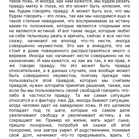
такое ложь. И иногда, как нам кажется, мы будем резать
правду-матку в глаза, но это может быть иллюзия, что
мы будем говорить правду. А может быть все, что мы
будем говорить – это ложь, так как мы находимся еще в
такой степени неведения, что воспринимаем за истину
какие-то положения, которые являются спорными или
не являются истиной. И вот такие люди, которые любят
на себе тельняшку рвать и кричать, сейчас я все честно
скажу, начинают не впопад что-то нести, иногда
совершенно неуместное. Это как в анекдоте, что не
стоит в доме повешенного распространяться много о
веревке. Иногда нас начинает нести совершенно не по
назначению. И нам кажется, ну как же так, я же прав, я
же говорю правду. Но это может быть правда
относительная, а в данных случаях, она вообще может
быть совершенно неуместна, поэтому прежде чем
пользоваться этой правдой, которую мы считаем
правдой, нужен алгоритм принятия решений, также, как
если бы мы пользовались своей свободой говорить что-
либо в частности правду. Та же самая ситуация
относится и к фактору лжи. Да, иногда бывают ситуации,
когда человек идет на заведомую ложь. И это целиком
попадает под те шаги, которые на самом деле
увеличивают свободу и увеличивают истину, а не
сокращают ее. Пример из жизни, мать ждет сына,
пришла похоронка, попробуй ей скажи об этой
похоронке, она завтра умрет. И родственники, понимая
свой долг, начинают что-то придумывать, врать. С