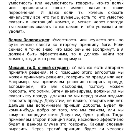
уместность или неуместность говорить что-то вслух
или проявляться также имеют какие-то точки
пересечения. И даже если ты хочешь сказать
начальству все, что ты о думаешь, есть то, что уместно
сказать в настоящий момент, а, может, через полгода
ты сможешь сказать то же самое, и тебя услышат и не
уволят».
Вадим Запорожцев
: «Уместность или неуместность по
сути можно свести ко второму принципу йоги. Если
сейчас я точно знаю, что мою речь не воспримут, а я
должен быть эффективным, то я должен найти тот
момент, когда мою речь воспримут».
Михаил, гр.3, очный студент
: «У нас же есть алгоритм
принятия решения. И с помощью этого алгоритма мы
можем принимать решения, говорить ли правду или нет.
Например, мы принимаем решение говорить правду,
вспоминаем, что мы свободны, поэтому можем
говорить, что хотим. Затем анализируем, должны ли мы
сказать эту правду, должны ли мы перед этими людьми
говорить правду. Допустим, не важно, говорить или нет.
Дальше мы вспоминаем принцип доброты. Будет ли
кому-нибудь добро от того, что мы скажем, или мы
кому-то навредим этим. Допустим, будет добро. Тогда
применяем второй принцип йоги, насколько эффективно
будет в данном случае это говорить. Какими словами
выразить. Через третий принцип, будет ли человек