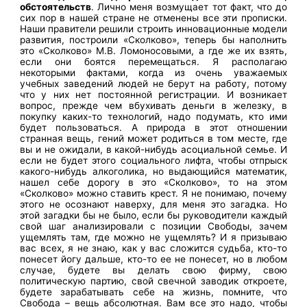
обстоятельств
. Лично меня возмущает тот факт, что до
сих пор в нашей стране не отменены все эти прописки.
Наши правители решили строить инновационные модели
развития, построили «Сколково», теперь бы наполнить
это «Сколково» М.В. Ломоносовыми, а где же их взять,
если они боятся перемещаться. Я располагаю
некоторыми фактами, когда из очень уважаемых
учебных заведений людей не берут на работу, потому
что у них нет постоянной регистрации. И возникает
вопрос, прежде чем вбухивать деньги в железку, в
покупку каких-то технологий, надо подумать, кто ими
будет пользоваться. А природа в этот отношении
странная вещь, гений может родиться в том месте, где
вы и не ожидали, в какой-нибудь асоциальной семье. И
если не будет этого социального лифта, чтобы отпрыск
какого-нибудь алкоголика, но выдающийся математик,
нашел себе дорогу в это «Сколково», то на этом
«Сколково» можно ставить крест. Я не понимаю, почему
этого не осознают наверху, для меня это загадка. Но
этой загадки бы не было, если бы руководители каждый
свой шаг анализировали с позиции Свободы, зачем
ущемлять там, где можно не ущемлять? И я призываю
вас всех, я не знаю, как у вас сложится судьба, кто-то
понесет йогу дальше, кто-то ее не понесет, но в любом
случае, будете вы делать свою фирму, свою
политическую партию, свой свечной заводик откроете,
будете зарабатывать себе на жизнь, помните, что
Свобода – вещь абсолютная. Вам все это надо, чтобы