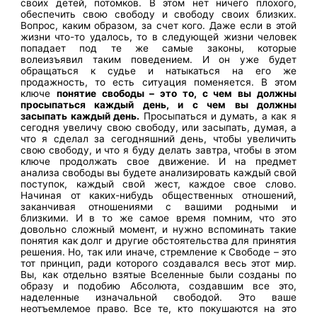
своих детей, потомков. В этом нет ничего плохого,
обеспечить свою свободу и свободу своих близких.
Вопрос, каким образом, за счет кого. Даже если в этой
жизни что-то удалось, то в следующей жизни человек
попадает под те же самые законы, которые
волеизъявил таким поведением. И он уже будет
обращаться к судье и натыкаться на его же
продажность, то есть ситуация поменяется. В этом
ключе
понятие свободы – это то, с чем вы должны
просыпаться каждый день, и с чем вы должны
засыпать каждый день.
Просыпаться и думать, а как я
сегодня увеличу свою свободу, или засыпать, думая, а
что я сделал за сегодняшний день, чтобы увеличить
свою свободу, и что я буду делать завтра, чтобы в этом
ключе продолжать свое движение. И на предмет
анализа свободы вы будете анализировать каждый свой
поступок, каждый свой жест, каждое свое слово.
Начиная от каких-нибудь общественных отношений,
заканчивая отношениями с вашими родными и
близкими. И в то же самое время помним, что это
довольно сложный момент, и нужно вспоминать такие
понятия как долг и другие обстоятельства для принятия
решения. Но, так или иначе, стремление к Свободе – это
тот принцип, ради которого создавался весь этот мир.
Вы, как отдельно взятые Вселенные были созданы по
образу и подобию Абсолюта, создавшим все это,
наделенные изначальной свободой. Это ваше
неотъемлемое право. Все те, кто покушаются на это