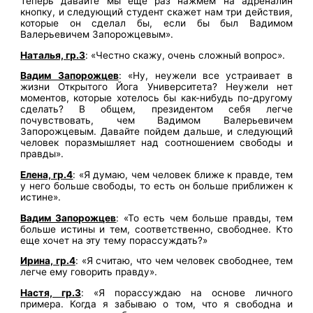
Теперь давайте мы еще раз нажмем на адреналин
кнопку, и следующий студент скажет нам три действия,
которые он сделал бы, если бы был Вадимом
Валерьевичем Запорожцевым».
Наталья, гр.3
: «Честно скажу, очень сложный вопрос».
Вадим Запорожцев
: «Ну, неужели все устраивает в
жизни Открытого Йога Университета? Неужели нет
моментов, которые хотелось бы как-нибудь по-другому
сделать? В общем, президентом себя легче
почувствовать, чем Вадимом Валерьевичем
Запорожцевым. Давайте пойдем дальше, и следующий
человек поразмышляет над соотношением свободы и
правды».
Елена, гр.4
: «Я думаю, чем человек ближе к правде, тем
у него больше свободы, то есть он больше приближен к
истине».
Вадим Запорожцев
: «То есть чем больше правды, тем
больше истины и тем, соответственно, свободнее. Кто
еще хочет на эту тему порассуждать?»
Ирина, гр.4
: «Я считаю, что чем человек свободнее, тем
легче ему говорить правду».
Настя, гр.3
: «Я порассуждаю на основе личного
примера. Когда я забываю о том, что я свободна и