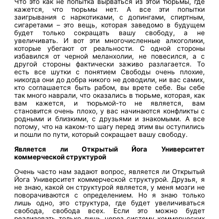
Что это как не попытка вырваться из этой тюрьмы, где
кажется, что тюрьмы нет. А все эти попытки
заигрывания с наркотиками, с допингами, спиртным,
сигаретами – это вещь, которая заведомо в будущем
будет только сокращать вашу свободу, а не
увеличивать. И вот эти многочисленные алкоголики,
которые убегают от реальности. С одной стороны
избавился от черной меланхолии, не повесился, а с
другой стороны фактически заживо разлагается. То
есть все шутки с понятием Свободы очень плохие,
никогда они до добра никого не доводили, ни вас самих,
кто соглашается быть рабом, вы врете себе. Вы себе
так много наврали, что оказались в тюрьме, которая, как
вам кажется, и тюрьмой-то не является, вам
становится очень плохо, у вас начинаются конфликты с
родными и близкими, с друзьями и знакомыми. А все
потому, что на каком-то шагу перед этим вы оступились
и пошли по пути, который сокращает вашу свободу.
Является ли Открытый Йога Университет
коммерческой структурой
Очень часто нам задают вопрос, является ли Открытый
Йога Университет коммерческой структурой. Друзья, я
не знаю, какой он структурой является, у меня мозги не
поворачиваются с определением. Но я знаю только
лишь одно, это структура, где будет увеличиваться
свобода, свобода всех. Если это можно будет
реализовать только лишь через систему коммерческих