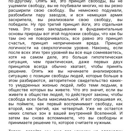
по-другому. Опять же, это принцип свободы, вы не
ущемили свободу, вы не поубивали многих, но вы резко
расширили свою свободу. Вы немножко подумали,
разбомбили пару заводов, и вся немецкая армия
заскрипела, вы реализовали свою свободу, вы
победили. Ну про третий принцип йоги, это отдельная
тема. Это само закладывание в фундаментальные
основы природы вот этой подложки свободы, что как бы
там оно не поворачивалось, все равно это принцип
счастья, принцип непричинения вреда. Принцип
логичности на сверхлогичном уровне. Наконец, если
после всех этих трех уровней вы все еще сомневаетесь,
хотя на самом деле, это больше гипотетическая
ситуация, чем практическая, даже первых двух
принципов всегда обычно хватает, чтобы принять
решение. Опять же вы начинаете анализировать
ситуацию с позиции свободы людей, которые больше в
этом разбираются, авторитетное свидетельство каких-
то умудренных жизнью людей, либо теми людьми, в
обществе которых вы живете. Что это значит, если вы
живете в обществе людей, то действуют законы, чтобы
свобода всех была максимальной. И вот опрашивая их,
вы поймете, как первый воспринимает свободу, как
второй, как третий, как четвертый. Уже не остается
неких слепых зон в вашей внутренней Вселенной. И
затем вы снова вспоминаете, что вы свободны и
принимаете решение то, которое считаете нужным.