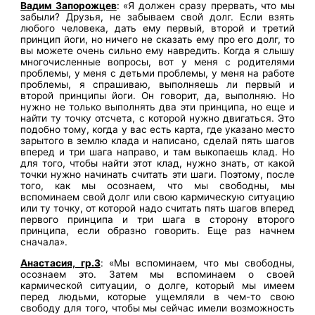
Вадим Запорожцев
: «Я должен сразу прервать, что мы
забыли? Друзья, не забываем свой долг. Если взять
любого человека, дать ему первый, второй и третий
принцип йоги, но ничего не сказать ему про его долг, то
вы можете очень сильно ему навредить. Когда я слышу
многочисленные вопросы, вот у меня с родителями
проблемы, у меня с детьми проблемы, у меня на работе
проблемы, я спрашиваю, выполняешь ли первый и
второй принципы йоги. Он говорит, да, выполняю. Но
нужно не только выполнять два эти принципа, но еще и
найти ту точку отсчета, с которой нужно двигаться. Это
подобно тому, когда у вас есть карта, где указано место
зарытого в землю клада и написано, сделай пять шагов
вперед и три шага направо, и там выкопаешь клад. Но
для того, чтобы найти этот клад, нужно знать, от какой
точки нужно начинать считать эти шаги. Поэтому, после
того, как мы осознаем, что мы свободны, мы
вспоминаем свой долг или свою кармическую ситуацию
или ту точку, от которой надо считать пять шагов вперед
первого принципа и три шага в сторону второго
принципа, если образно говорить. Еще раз начнем
сначала».
Анастасия, гр.3
: «Мы вспоминаем, что мы свободны,
осознаем это. Затем мы вспоминаем о своей
кармической ситуации, о долге, который мы имеем
перед людьми, которые ущемляли в чем-то свою
свободу для того, чтобы мы сейчас имели возможность