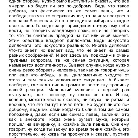
одной стороны нужно было выступить и сказать, что все
умерли, но будет ли это по-доброму. Ведь что такое
доброта, это фактически та же самая вещь, что и
свобода, это что-то сверхлогичное, то на чем построена
вся наша Вселенная. И вот приходится выбирать каждое
свое слово. Гораздо чаще приходится по-другому себя
вести, не говорить заведомую ложь, но и не говорить
то, что ты считаешь правдой на тот или иной момент.
Этим блестяще владеют дипломаты. Ведь искусство
дипломата, это искусство реального. Иногда дипломат
что-то знает, но делает вид, что не знает из самых
разных соображений. И вот здесь мы подходим к очень
трудным вопросам, та же самая ситуация, которая
называется воспитанность. Бывают случаи, когда нужно
очень резко оборвать человека, так как он говорит чушь
или еще что-нибудь, а вы дипломатично уходите от
этого и тем самым усложняете ситуацию. А бывает
наоборот, где надо очень грамотно вести эту тропинку
вашей реакции. Маленький мальчик в первый раз
выступает, поет песенку, ну плохо он поет. И вы,
конечно, можете честно сказать, ни слуха, ни ритма, и
вообще, что это ты тут начал петь. Но будет ли это по-
доброму, ведь мы сами когда-то были в том же самом
положении, даже если мы сейчас певец великий. Это
как в анекдоте, когда жена ругает мужа, который
пришел на вечеринку, а хозяйка была певица. Она ему
говорит, ну когда ты заснул во время пения хозяйки, это
простительно, но когда ты проснулся и сказал, пустите