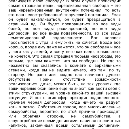
реализуете свою свободу? В этом случае происходит
самая страшная вещь, нереализованная свобода – это
ваш нереализованный внутренний потенциал, то есть
это ваш невостребованный творческий потенциал. Если
он будет накапливаться, он будет превращаться в
страшный яд. Он будет превращаться во все виды
болей, во все виды разочарований, во все виды
депрессий, во все виды подавленности, во все виды
немотивированной подавленности. Вот человек
просыпается с утра, а ему жить не хочется. Вроде все
хорошо, вроде ему даже кажется, что он свободен и все
у него как у людей, и все у него как надо, только жить
не хочется. Это самая страшная тюрьма несвободы, это
тюрьма, где вам кажется, что вы свободны. Но где-то
незаметно вы оказались в комнате с зеркальными
стенами, когда вы не видите ничего, что там, по ту
сторону. Но рано или поздно вас начинает душить
отсутствие Праны, отсутствие возможности
реализоваться, даже, может быть, на тех уровнях, где
ваши нервные окончание еще не знают, как вести себя с
этими структурами, на уровне какой-то вашей высшей
интуиции. И вот с этих сфер приходит подавленность,
мрачная черная депрессия, когда ничего не радует,
хоть в петлю. Собственно говоря, все многочисленные
самоубийства, вероятно, по этой причине происходят.
Или обратная сторона, не самоубийства, а
злоупотребление всеми допингами, начиная от спиртных
напитков, заканчивая всеми остальными допингами.