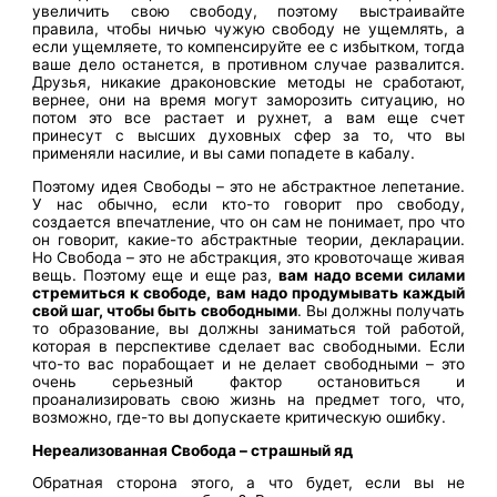
увеличить свою свободу, поэтому выстраивайте
правила, чтобы ничью чужую свободу не ущемлять, а
если ущемляете, то компенсируйте ее с избытком, тогда
ваше дело останется, в противном случае развалится.
Друзья, никакие драконовские методы не сработают,
вернее, они на время могут заморозить ситуацию, но
потом это все растает и рухнет, а вам еще счет
принесут с высших духовных сфер за то, что вы
применяли насилие, и вы сами попадете в кабалу.
Поэтому идея Свободы – это не абстрактное лепетание.
У нас обычно, если кто-то говорит про свободу,
создается впечатление, что он сам не понимает, про что
он говорит, какие-то абстрактные теории, декларации.
Но Свобода – это не абстракция, это кровоточаще живая
вещь. Поэтому еще и еще раз,
вам надо всеми силами
стремиться к свободе, вам надо продумывать каждый
свой шаг, чтобы быть свободными
. Вы должны получать
то образование, вы должны заниматься той работой,
которая в перспективе сделает вас свободными. Если
что-то вас порабощает и не делает свободными – это
очень серьезный фактор остановиться и
проанализировать свою жизнь на предмет того, что,
возможно, где-то вы допускаете критическую ошибку.
Нереализованная Свобода – страшный яд
Обратная сторона этого, а что будет, если вы не