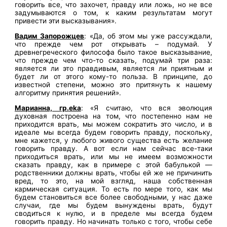
говорить все, что захочет, правду или ложь, но не все
задумываются о том, к каким результатам могут
привести эти высказывания».
Вадим Запорожцев
: «Да, об этом мы уже рассуждали,
что прежде чем рот открывать – подумай. У
древнегреческого философа было такое высказывание,
что прежде чем что-то сказать, подумай три раза:
является ли это правдивым, является ли приятным и
будет ли от этого кому-то польза. В принципе, до
известной степени, можно это притянуть к нашему
алгоритму принятия решений».
Марианна, гр.
eka
: «Я считаю, что вся эволюция
духовная построена на том, что постепенно нам не
приходится врать, мы можем сократить это число, и в
идеале мы всегда будем говорить правду, поскольку,
мне кажется, у любого живого существа есть желание
говорить правду. А вот если нам сейчас все-таки
приходиться врать, или мы не имеем возможности
сказать правду, как в примере с этой бабулькой —
родственники должны врать, чтобы ей же не причинить
вред, то это, на мой взгляд, наша собственная
кармическая ситуация. То есть по мере того, как мы
будем становиться все более свободными, у нас даже
случаи, где мы будем вынуждены врать, будут
сводиться к нулю, и в пределе мы всегда будем
говорить правду. Но начинать только с того, чтобы себе