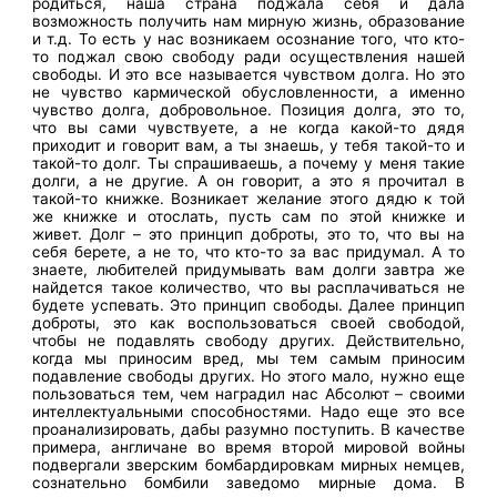
родиться, наша страна поджала себя и дала
возможность получить нам мирную жизнь, образование
и т.д. То есть у нас возникаем осознание того, что кто-
то поджал свою свободу ради осуществления нашей
свободы. И это все называется чувством долга. Но это
не чувство кармической обусловленности, а именно
чувство долга, добровольное. Позиция долга, это то,
что вы сами чувствуете, а не когда какой-то дядя
приходит и говорит вам, а ты знаешь, у тебя такой-то и
такой-то долг. Ты спрашиваешь, а почему у меня такие
долги, а не другие. А он говорит, а это я прочитал в
такой-то книжке. Возникает желание этого дядю к той
же книжке и отослать, пусть сам по этой книжке и
живет. Долг – это принцип доброты, это то, что вы на
себя берете, а не то, что кто-то за вас придумал. А то
знаете, любителей придумывать вам долги завтра же
найдется такое количество, что вы расплачиваться не
будете успевать. Это принцип свободы. Далее принцип
доброты, это как воспользоваться своей свободой,
чтобы не подавлять свободу других. Действительно,
когда мы приносим вред, мы тем самым приносим
подавление свободы других. Но этого мало, нужно еще
пользоваться тем, чем наградил нас Абсолют – своими
интеллектуальными способностями. Надо еще это все
проанализировать, дабы разумно поступить. В качестве
примера, англичане во время второй мировой войны
подвергали зверским бомбардировкам мирных немцев,
сознательно бомбили заведомо мирные дома. В