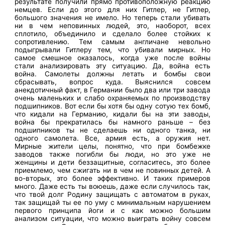
результате получили прямо противоположную реакцию
немцев. Если до этого для них Гитлер, не Гитлер,
большого значения не имело. Но теперь стали убивать
ни в чем неповинных людей, это, наоборот, всех
сплотило, объединило и сделало более стойких к
сопротивлению. Тем самым англичане невольно
подыгрывали Гитлеру тем, что убивали мирных. Но
самое смешное оказалось, когда уже после войны
стали анализировать эту ситуацию. Да, война есть
война. Самолеты должны летать и бомбы свои
сбрасывать, вопрос куда. Выяснился совсем
анекдотичный факт, в Германии было два или три завода
очень маленьких и слабо охраняемых по производству
подшипников. Вот если бы хотя бы одну сотую тех бомб,
что кидали на Германию, кидали бы на эти заводы,
война бы прекратилась бы намного раньше – без
подшипников ты не сделаешь ни одного танка, ни
одного самолета. Все, армия есть, а оружия нет.
Мирные жители целы, понятно, что при бомбежке
заводов также погибли бы люди, но это уже не
женщины и дети беззащитные, согласитесь, это более
приемлемо, чем сжигать ни в чем не повинных детей. А
во-вторых, это более эффективно. И таких примеров
много. Даже есть ты воюешь, даже если случилось так,
что твой долг Родину защищать с автоматом в руках,
так защищай ты ее по уму с минимальным нарушением
первого принципа йоги и с как можно большим
анализом ситуации, что можно выиграть войну совсем