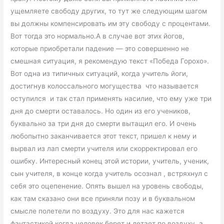
ущемляете свободу других, то тут же следующим шагом
вы должны компенсировать им эту свободу с процентами.
Вот тогда это нормально.А в случае вот этих йогов,
которые приобретали падение — это совершенно не
смешная ситуация, я рекомендую текст «Победа Горохо».
Вот одна из типичных ситуаций, когда учитель йоги,
достигнув колоссального могущества что называется
оступился и так стал применять насилие, что ему уже три
дня до смерти оставалось. Но один из его учеников,
буквально за три дня до смерти вытащил его. И очень
любопытно заканчивается этот текст, пришел к нему и
вырвал из лап смерти учителя или скорректировал его
ошибку. Интересный конец этой истории, учитель, ученик,
сын учителя, в конце когда учитель осознал , встряхнул с
себя это оцепенение. Опять вышел на уровень свободы,
как там сказано они все приняли позу и в буквальном
смысле полетели по воздуху. Это для нас кажется
фантастикой когда человек берет и летает по воздуху, а