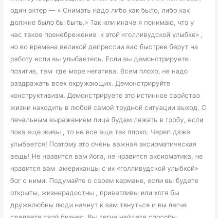
один актер — « Снимать надо либо как было, либо как
должно было бы быть.» Так или иначе я понимаю, что у
нас такое пренебрежение к этой «голливудской улыбке» ,
но во времена великой депрессии вас быстрее берут на
работу если вы улыбаетесь. Если вы демонстрируете
позитив, там где море негатива. Всем плохо, не надо
раздражать всех окружающих. Демонстрируйте
конструктивизм. Демонстрируете это истинное свойство
жизни находить в любой самой трудной ситуации выход. С
печальным выражением лица будем лежать в гробу, если
пока еще живы , то не все еще так плохо. Череп даже
улыбается! Поэтому это очень важная аксиоматическая
вещь! Не нравится вам йога, не нравится аксиоматика, не
нравится вам американцы с их «голливудской улыбкой»
бог с ними. Подумайте о своем кармане, если вы будете
открыты, жизнерадостны , приветливы или хотя бы
дружелюбны люди начнут к вам тянуться и вы легче
сделаете свой бизнес. Вы легче найдете способы