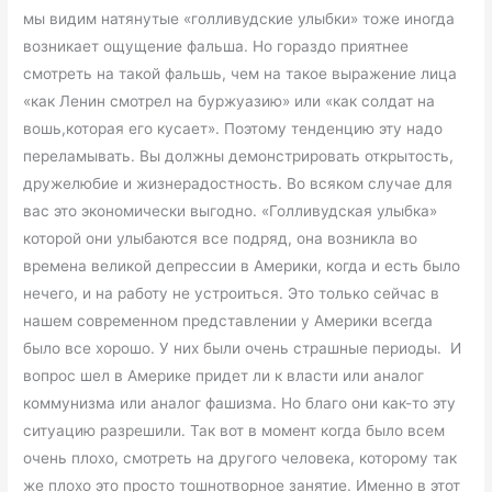
мы видим натянутые «голливудские улыбки» тоже иногда
возникает ощущение фальша. Но гораздо приятнее
смотреть на такой фальшь, чем на такое выражение лица
«как Ленин смотрел на буржуазию» или «как солдат на
вошь,которая его кусает». Поэтому тенденцию эту надо
переламывать. Вы должны демонстрировать открытость,
дружелюбие и жизнерадостность. Во всяком случае для
вас это экономически выгодно. «Голливудская улыбка»
которой они улыбаются все подряд, она возникла во
времена великой депрессии в Америки, когда и есть было
нечего, и на работу не устроиться. Это только сейчас в
нашем современном представлении у Америки всегда
было все хорошо. У них были очень страшные периоды. И
вопрос шел в Америке придет ли к власти или аналог
коммунизма или аналог фашизма. Но благо они как-то эту
ситуацию разрешили. Так вот в момент когда было всем
очень плохо, смотреть на другого человека, которому так
же плохо это просто тошнотворное занятие. Именно в этот