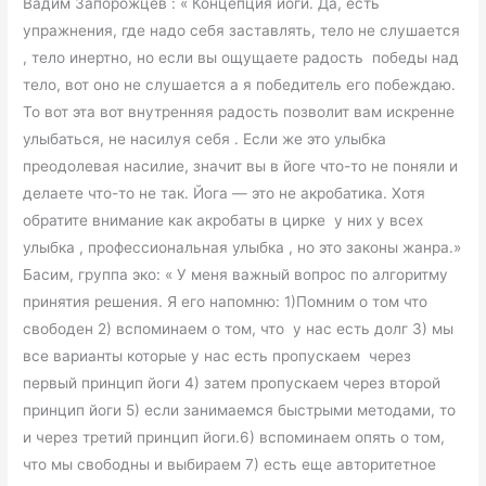
Вадим Запорожцев : « Концепция йоги. Да, есть
упражнения, где надо себя заставлять, тело не слушается
, тело инертно, но если вы ощущаете радость победы над
тело, вот оно не слушается а я победитель его побеждаю.
То вот эта вот внутренняя радость позволит вам искренне
улыбаться, не насилуя себя . Если же это улыбка
преодолевая насилие, значит вы в йоге что-то не поняли и
делаете что-то не так. Йога — это не акробатика. Хотя
обратите внимание как акробаты в цирке у них у всех
улыбка , профессиональная улыбка , но это законы жанра.»
Басим, группа эко: « У меня важный вопрос по алгоритму
принятия решения. Я его напомню: 1)Помним о том что
свободен 2) вспоминаем о том, что у нас есть долг 3) мы
все варианты которые у нас есть пропускаем через
первый принцип йоги 4) затем пропускаем через второй
принцип йоги 5) если занимаемся быстрыми методами, то
и через третий принцип йоги.6) вспоминаем опять о том,
что мы свободны и выбираем 7) есть еще авторитетное