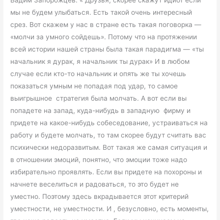
Вадим Запорожцев: « Друзья, скорее скажут идиот если
мы не будем улыбаться. Есть такой очень интересный
срез. Вот скажем у нас в стране есть такая поговорка —
«молчи за умного сойдешь». Потому что на протяжении
всей истории нашей страны была такая парадигма — «ты
начальник я дурак, я начальник ты дурак» И в любом
случае если кто-то начальник и опять же ты хочешь
показаться умным не попадая под удар, то самое
выигрышное стратегия была молчать. А вот если вы
попадете на запад, куда-нибудь в западную фирму и
придете на какое-нибудь собеседование, устраиваться на
работу и будете молчать, то там скорее будут считать вас
психически недоразвитым. Вот такая же самая ситуация и
в отношении эмоций, понятно, что эмоции тоже надо
избирательно проявлять. Если вы придете на похороны и
начнете веселиться и радоваться, то это будет не
уместно. Поэтому здесь вкрадывается этот критерий
уместности, не уместности. И , безусловно, есть моменты,