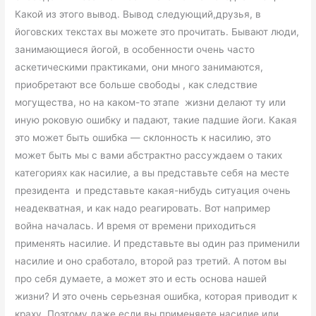
Какой из этого вывод. Вывод следующий,друзья, в
йоговских текстах вы можете это прочитать. Бывают люди,
занимающиеся йогой, в особенности очень часто
аскетическими практиками, они много занимаются,
приобретают все больше свободы , как следствие
могущества, но на каком-то этапе жизни делают ту или
иную роковую ошибку и падают, такие падшие йоги. Какая
это может быть ошибка — склонность к насилию, это
может быть мы с вами абстрактно рассуждаем о таких
категориях как насилие, а вы представьте себя на месте
президента и представьте какая-нибудь ситуация очень
неадекватная, и как надо реагировать. Вот например
война началась. И время от времени приходиться
применять насилие. И представьте вы один раз применили
насилие и оно сработало, второй раз третий. А потом вы
про себя думаете, а может это и есть основа нашей
жизни? И это очень серьезная ошибка, которая приводит к
краху. Поэтому даже если вы применяете насилие или