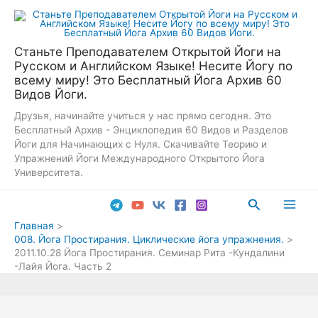
Перейти
к
содержимому
Станьте Преподавателем Открытой Йоги на
Русском и Английском Языке! Несите Йогу по
всему миру! Это Бесплатный Йога Архив 60
Видов Йоги.
Друзья, начинайте учиться у нас прямо сегодня. Это
Бесплатный Архив - Энциклопедия 60 Видов и Разделов
Йоги для Начинающих с Нуля. Скачивайте Теорию и
Упражнений Йоги Международного Открытого Йога
Университета.
Поиск
Main
Главная
008. Йога Простирания. Циклические йога упражнения.
Men
2011.10.28 Йога Простирания. Семинар Рита -Кундалини
-Лайя Йога. Часть 2