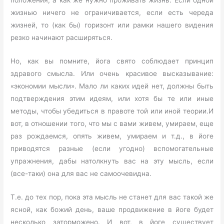
положения, а как же нужно проживать жизнь. Если одной
жизнью ничего не ограничивается, если есть череда
жизней, то (как бы) горизонт или рамки нашего видения
резко начинают расширяться.
Но, как вы помните, йога свято соблюдает принцип
здравого смысла. Или очень красивое высказывание:
«экономии мысли». Мало ли каких идей нет, должны быть
подтверждения этим идеям, или хотя бы те или иные
методы, чтобы убедиться в правоте той или иной теории.И
вот, в отношении того, что мы с вами живем, умираем, еще
раз рождаемся, опять живем, умираем и т.д., в йоге
приводятся разные (если угодно) вспомогательные
упражнения, дабы натолкнуть вас на эту мысль, если
(все-таки) она для вас не самоочевидна.
Т.е. до тех пор, пока эта мысль не станет для вас такой же
ясной, как божий день, ваше продвижение в йоге будет
несколько заторможено. И вот, в йоге существует