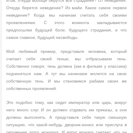
Итак, откуда вообще берутся все страдания? От неведения.
Откуда берется неведение? Из майи. Какое самое первое
неведение? Когда мы начинам считать себя своими
проявлениями. С этого момента закладываются
предпосылки будущей боли, будущего страдания, и что
самое главное, будущей несвободы.
Мой любимый пример, представьте человека, который
считает себя своей тенью, мы отбрасываем тень.
Собственно говоря, тень должна (как в фильме у классика)
подчиняться нам. А тут мы начинаем молится на свою
собственную тень. И мы становимся рабами своих же
собственных проявлений.
Это подобно тому, как сидит император или царь, вокруг
него много слуг. И он должен отдавать им приказы, а они
должны выполнять. А представьте себе такую смешную
ситуацию, что какой-нибудь дворник-конюх или прислуга в
окружении этого монарха. И вдруг монарх считает, что он