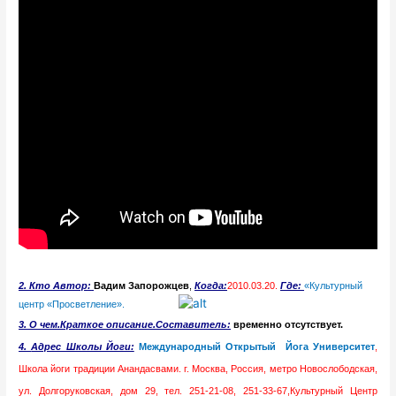
2. Кто Автор
:
Вадим Запорожцев
,
Когда:
2010.03.20.
Где:
«Культурный
центр «Просветление».
3. О чем.Краткое описание.Составитель:
временно отсутствует.
4.
Адрес Школы Йоги:
Международный Открытый Йога Университет
,
Школа йоги традиции Анандасвами. г. Москва, Россия, метро Новослободская,
ул. Долгоруковская, дом 29, тел. 251-21-08, 251-33-67,Культурный Центр