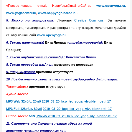
«Просветление». e-mail: HappYoga@mail.ru,Сайты:
www.openyoga.ru,
www.yogacenter.ru
,
www.happyoga.narod.ru
.
5. Можно ли копировать:
Лицензия
Creative Commons.
Вы можете
копировать, тиражировать и распространять эту лекцию, желательно делайте
ссылку на наш сайт
www.openyoga.ru
6.
Т
екст: напечатал(а)
Вита Яроцкая
;
отредактировал(а):
Вита
Яроцкая
;
7. Текст
опубликовал на сайте(а)
:
Константин Липин
8. Текст переведен на:Англ.
временно не переведен
9. Рисунк
и
,Фото:
временно отсутствуют
10. Где бесплатно скачать текстовый ,аудио,видео файл лекции:
Текст здесь:
временно отсутствует
Аудио здесь:
MP3
Web 32кб/с,
20мб
2010_03_20_kcp_lec_
yoga
_vlyublennosti_17
MP3
Full 128кб/с,
89мб
2010_03_20_kcp_lec_
yoga
_vlyublennosti_17
Видео здесь:
MP4
, 207мб 2010_03_20_kcp_lec_
yoga
_vlyublennosti
_17
11. Смотреть или Слушать лекцию здесь на этой
странице.Нажмите кнопку play (►).