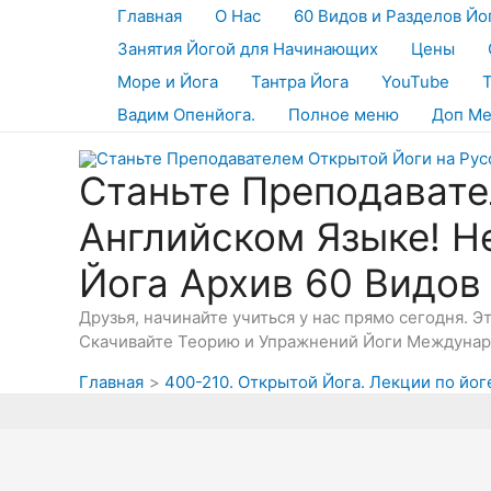
Перейти
Главная
О Нас
60 Видов и Разделов Йо
к
Занятия Йогой для Начинающих
Цены
содержимому
Море и Йога
Тантра Йога
YouTube
Вадим Опенйога.
Полное меню
Доп М
Станьте Преподавате
Английском Языке! Н
Йога Архив 60 Видов
Друзья, начинайте учиться у нас прямо сегодня. 
Скачивайте Теорию и Упражнений Йоги Междунаро
Главная
400-210. Открытой Йога. Лекции по йоге