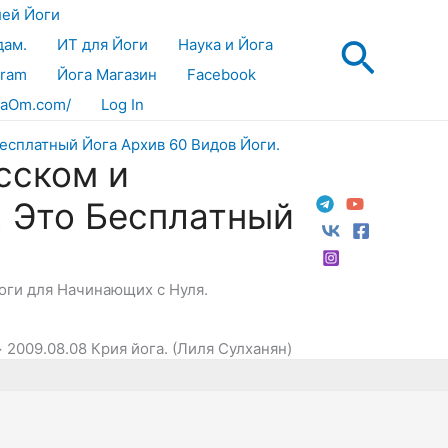
лей Йоги
Поис
дам.
ИТ для Йоги
Наука и Йога
gram
Йога Магазин
Facebook
aOm.com/
Log In
сском и
! Это Бесплатный
Йоги для Начинающих с Нуля.
2009.08.08 Крия йога. (Лиля Сулханян)