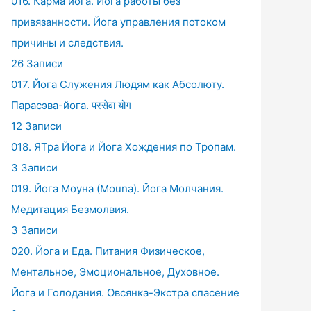
016. Карма йога. Йога работы без
привязанности. Йога управления потоком
причины и следствия.
26 Записи
017. Йога Служения Людям как Абсолюту.
Парасэва-йога. परसेवा योग
12 Записи
018. ЯТра Йога и Йога Хождения по Тропам.
3 Записи
019. Йога Моуна (Mouna). Йога Молчания.
Медитация Безмолвия.
3 Записи
020. Йога и Еда. Питания Физическое,
Ментальное, Эмоциональное, Духовное.
Йога и Голодания. Овсянка-Экстра спасение