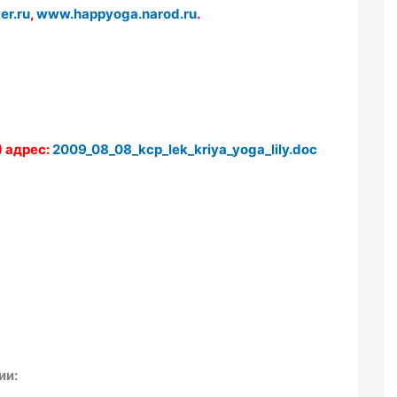
r.ru
,
www.happyoga.narod.ru
.
 адрес:
2009_08_08_kcp_lek_kriya_yoga_lily.doc
ии: