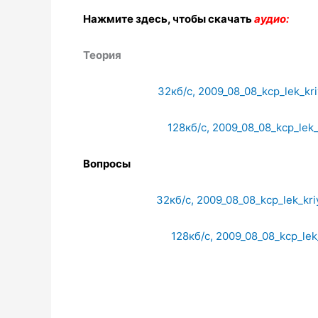
Нажмите здесь, чтобы скачать
аудио:
Теория
32
кб
/
с
, 2009_08_08_kcp_lek_kr
128
кб
/
с
, 2009_08_08_kcp_lek_
Вопросы
32
кб
/
с
, 2009_08_08_kcp_lek_kr
128
кб
/
с
, 2009_08_08_kcp_lek