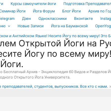
ги
Курсы самоучители йоги
Подготовка Преподавате
Семинар Йоги
Йога Форум
Блог Йоги
Архив по Го
Telegram
Дзен
Одноклассники
Вконтакте
Insta
еню
Новые Записи
Йога на Бауманской
OpenYog
лем Открытой Йоги на Ру
есите Йогу по всему миру
 Йоги.
Это Бесплатный Архив - Энциклопедия 60 Видов и Разделов 
дного Открытого Йога Университета.
 преподавателей, студентов, выпускников. Все кто с нами.