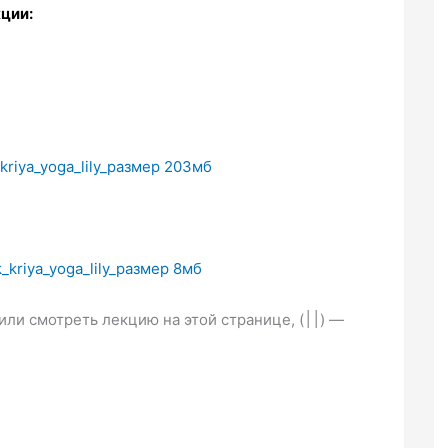
кции:
riya_yoga_lily_
размер
203
мб
kriya_yoga_lily_
размер
8
мб
или смотреть лекцию на этой странице, (
׀׀
) —