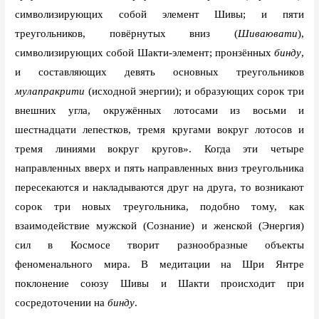
символизирующих собой элемент Шивы; и пяти
треугольников, повёрнутых вниз (
Шиваювати
),
символизирующих собой Шакти-элемент; пронзённых
бинду
,
и составляющих девять основных треугольников
мулапракрити
(исходной энергии); и образующих сорок три
внешних угла, окружённых лотосами из восьми и
шестнадцати лепестков, тремя кругами вокруг лотосов и
тремя линиями вокруг кругов». Когда эти четыре
направленных вверх и пять направленных вниз треугольника
пересекаются и накладываются друг на друга, то возникают
сорок три новых треугольника, подобно тому, как
взаимодействие мужской (Сознание) и женской (Энергия)
сил в Космосе творит разнообразные объекты
феноменального мира. В медитации на Шри Янтре
поклонение союзу Шивы и Шакти происходит при
сосредоточении на
бинду
.