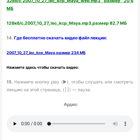
32кб/с,2007_10_27_lec_kcp_Maya_web.mp3 размер 20,6
МБ
128кб/с,2007_10_27_lec_kcp_Maya.mp3,размер 82,7 МБ
14.
Где бесплатно скачать видео файл лекции:
2007_10_27_lec_kcp_Maya,размер
234 МБ
Нажмите здесь чтобы скачать видео:
15.
Нажмите кнопку play (►), чтобы слушать или смотреть
лекцию на этой странице, (
) — пауза.
׀׀
Аудио: