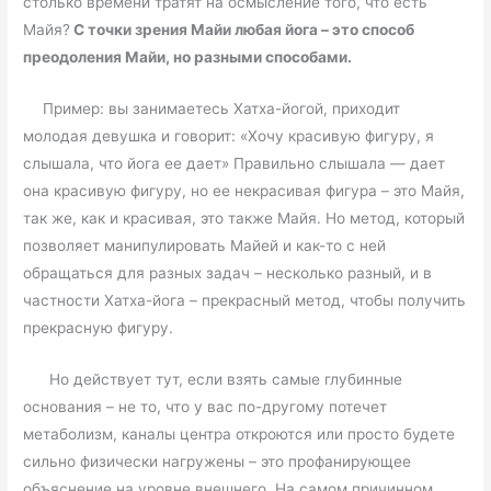
столько времени тратят на осмысление того, что есть
Майя?
С точки зрения Майи любая йога – это способ
преодоления Майи, но разными способами.
Пример: вы занимаетесь Хатха-йогой, приходит
молодая девушка и говорит: «Хочу красивую фигуру, я
слышала, что йога ее дает» Правильно слышала — дает
она красивую фигуру, но ее некрасивая фигура – это Майя,
так же, как и красивая, это также Майя. Но метод, который
позволяет манипулировать Майей и как-то с ней
обращаться для разных задач – несколько разный, и в
частности Хатха-йога – прекрасный метод, чтобы получить
прекрасную фигуру.
Но действует тут, если взять самые глубинные
основания – не то, что у вас по-другому потечет
метаболизм, каналы центра откроются или просто будете
сильно физически нагружены – это профанирующее
объяснение на уровне внешнего. На самом причинном