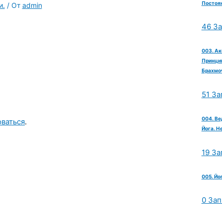
Постоян
и.
/ От
admin
46 З
003. Ак
Принцип
Брахмо
51 За
004. Ве
оваться
.
Йога. Н
19 За
005. Йо
0 Зап