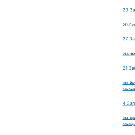
23 З
011. Пр
27 З
012. Нь
21 За
013. Йо
самокон
4 За
014. Пр
помощь 