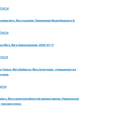
аписи
анаяма йога. Йога дыхания. Проявления Жизни Высшего Я.
аписи
яса Йога. Йога прикосновения. 2005-07-11
писи
га Тапаса. Йога Вайрагья. Йога Аскетизма , отрешонности и
троля.
писи
айога. Йога сверхспособностей помощи людям. Праническая
тем кому плохо.