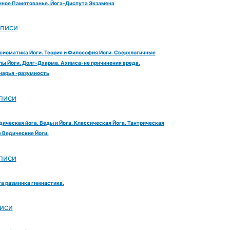
ное Памятованье. Йога-Диспута Экзамена
аписи
сиоматика Йоги. Теория и Философия Йоги. Сверхлогичные
ы Йоги. Долг-Дхарма. Ахимса-не причинения вреда.
чарья -разумность
писи
дическая йога. Веды и Йога. Классическая Йога. Тантрическая
е Ведические Йоги.
писи
га разминка гимнастика.
иси