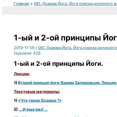
Главная
061. Дхарма Йога. Йога поиска должного ж
1-ый и 2-ой принципы Йо
2010-11-05
/
061. Дхарма Йога. Йога поиска должного
Оценили:
428
1-ый и 2-ой принципы Йоги.
Лекции:
1)
Второй принцип йоги. Вадим Запорожцев. Лекция.
Текстовые материалы:
1)
«Что такое Дхарма ?»
2)
….И еще раз! …