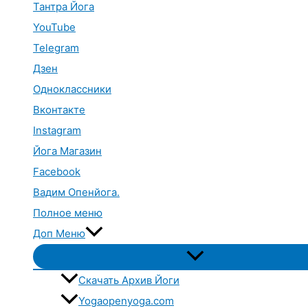
Тантра Йога
YouTube
Telegram
Дзен
Одноклассники
Вконтакте
Instagram
Йога Магазин
Facebook
Вадим Опенйога.
Полное меню
Доп Меню
Переключатель
меню
Скачать Архив Йоги
Yogaopenyoga.com