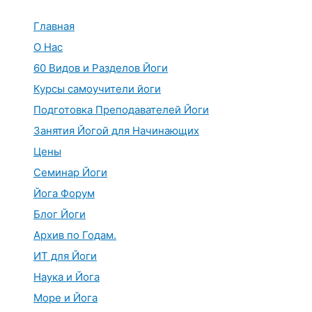
Перейти
к
Главная
содержимому
О Нас
60 Видов и Разделов Йоги
Курсы самоучители йоги
Подготовка Преподавателей Йоги
Занятия Йогой для Начинающих
Цены
Семинар Йоги
Йога Форум
Блог Йоги
Архив по Годам.
ИТ для Йоги
Наука и Йога
Море и Йога