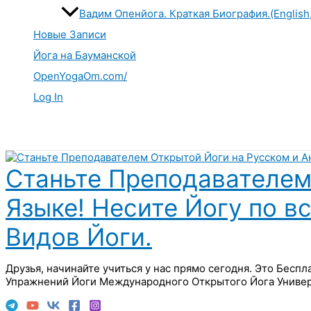
Вадим Опенйога. Краткая Биография.(English
Новые Записи
Йога на Бауманской
OpenYogaOm.com/
Log In
Поиск
Станьте Преподавателем
Языке! Несите Йогу по в
Видов Йоги.
Друзья, начинайте учиться у нас прямо сегодня. Это Бесп
Упражнений Йоги Международного Открытого Йога Универ