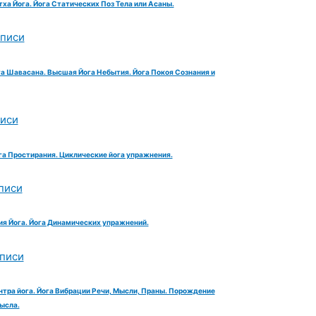
тха Йога. Йога Статических Поз Тела или Асаны.
аписи
га Шавасана. Высшая Йога Небытия. Йога Покоя Сознания и
писи
га Простирания. Циклические йога упражнения.
писи
ия Йога. Йога Динамических упражнений.
аписи
нтра йога. Йога Вибрации Речи, Мысли, Праны. Порождение
ысла.