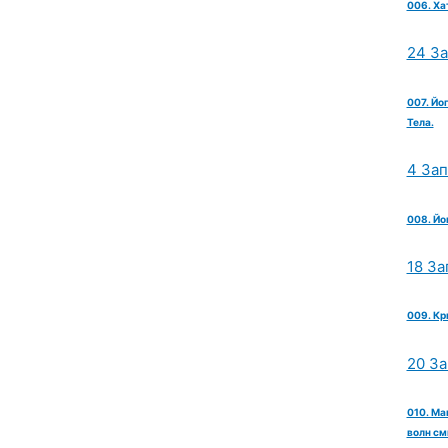
006. Ха
24 З
007. Йо
Тела.
4 За
008. Йо
18 За
009. Кр
20 З
010. Ма
волн см