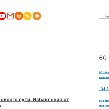
60 
001. Йо
импульс
104 З
 своего пути. Избавление от
002. Йо
.
Написан