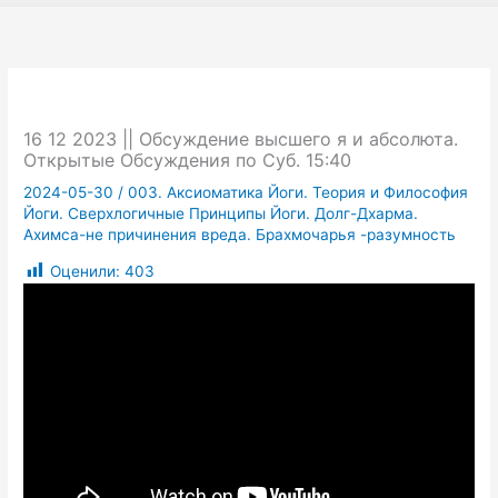
16 12 2023 || Обсуждение высшего я и абсолюта.
Открытые Обсуждения по Суб. 15:40
2024-05-30
/
003. Аксиоматика Йоги. Теория и Философия
Йоги. Сверхлогичные Принципы Йоги. Долг-Дхарма.
Ахимса-не причинения вреда. Брахмочарья -разумность
Оценили:
403