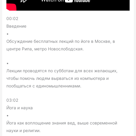
00:02
Введение
•
Обсуждение бесплатных лекций по йоге в Москве, в
центре Рипа, метро Новослободская.
•
Лекции проводятся по субботам для всех желающих,
чтобы помочь людям вырваться из компьютера и
пообщаться с единомышленниками.
03:02
Йога и наука
•
Йога как воплощение знания вед, выше современной
науки и религии.