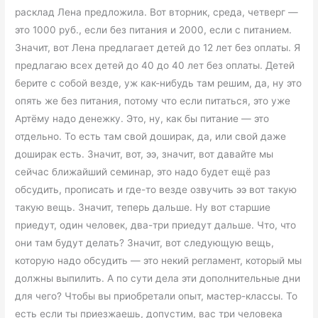
расклад Лена предложила. Вот вторник, среда, четверг —
это 1000 руб., если без питания и 2000, если с питанием.
Значит, вот Лена предлагает детей до 12 лет без оплаты. Я
предлагаю всех детей до 40 до 40 лет без оплаты. Детей
берите с собой везде, уж как-нибудь там решим, да, ну это
опять же без питания, потому что если питаться, это уже
Артёму надо денежку. Это, ну, как бы питание — это
отдельно. То есть там свой доширак, да, или свой даже
доширак есть. Значит, вот, ээ, значит, вот давайте мы
сейчас ближайший семинар, это надо будет ещё раз
обсудить, прописать и где-то везде озвучить ээ вот такую
такую вещь. Значит, теперь дальше. Ну вот старшие
приедут, один человек, два-три приедут дальше. Что, что
они там будут делать? Значит, вот следующую вещь,
которую надо обсудить — это некий регламент, который мы
должны выпилить. А по сути дела эти дополнительные дни
для чего? Чтобы вы приобретали опыт, мастер-классы. То
есть если ты приезжаешь, допустим, вас три человека