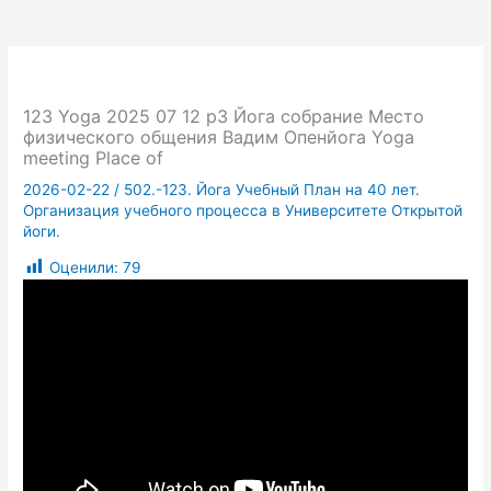
123 Yoga 2025 07 12 p3 Йога собрание Место
физического общения Вадим Опенйога Yoga
meeting Place of
2026-02-22
/
502.-123. Йога Учебный План на 40 лет.
Организация учебного процесса в Университете Открытой
йоги.
Оценили:
79