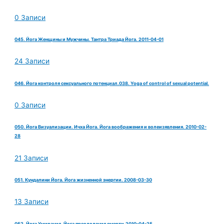
0 Записи
045. Йога Женщины и Мужчины. Тантра Триада Йога. 2011-04-01
24 Записи
046. Йога контроля сексуального потенциал.038. Yoga of control of sexual potential.
0 Записи
050. Йога Визуализации. Ичха Йога. Йога воображения и волеизявления. 2010-02-
28
21 Записи
051. Кундалини Йога. Йога жизненной энергии. 2008-03-30
13 Записи
052. Йога Умирания. Йога преодоления смерти.2010-04-25