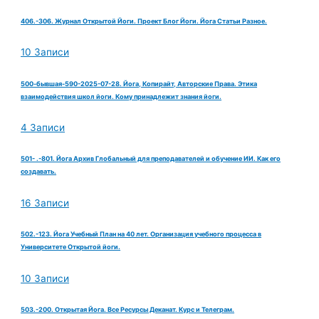
406.-306. Журнал Открытой Йоги. Проект Блог Йоги. Йога Статьи Разное.
10 Записи
500-бывшая-590-2025-07-28. Йога, Копирайт, Авторские Права. Этика
взаимодействия школ йоги. Кому принадлежит знания йоги.
4 Записи
501- .-801. Йога Архив Глобальный для преподавателей и обучение ИИ. Как его
создавать.
16 Записи
502.-123. Йога Учебный План на 40 лет. Организация учебного процесса в
Университете Открытой йоги.
10 Записи
503.-200. Открытая Йога. Все Ресурсы Деканат. Курс и Телеграм.