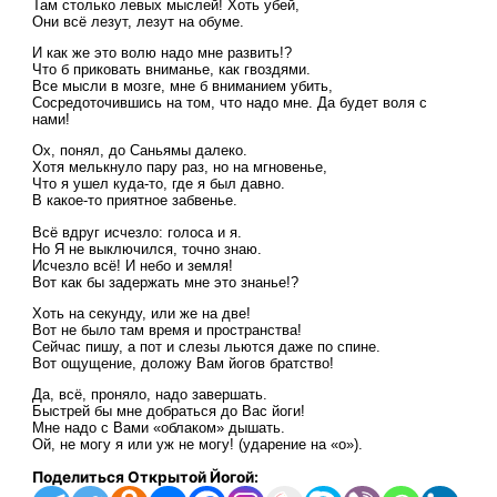
Там столько левых мыслей! Хоть убей,
Они всё лезут, лезут на обуме.
И как же это волю надо мне развить!?
Что б приковать вниманье, как гвоздями.
Все мысли в мозге, мне б вниманием убить,
Сосредоточившись на том, что надо мне. Да будет воля с
нами!
Ох, понял, до Саньямы далеко.
Хотя мелькнуло пару раз, но на мгновенье,
Что я ушел куда-то, где я был давно.
В какое-то приятное забвенье.
Всё вдруг исчезло: голоса и я.
Но Я не выключился, точно знаю.
Исчезло всё! И небо и земля!
Вот как бы задержать мне это знанье!?
Хоть на секунду, или же на две!
Вот не было там время и пространства!
Сейчас пишу, а пот и слезы льются даже по спине.
Вот ощущение, доложу Вам йогов братство!
Да, всё, проняло, надо завершать.
Быстрей бы мне добраться до Вас йоги!
Мне надо с Вами «облаком» дышать.
Ой, не могу я или уж не могу! (ударение на «о»).
Поделиться Открытой Йогой: