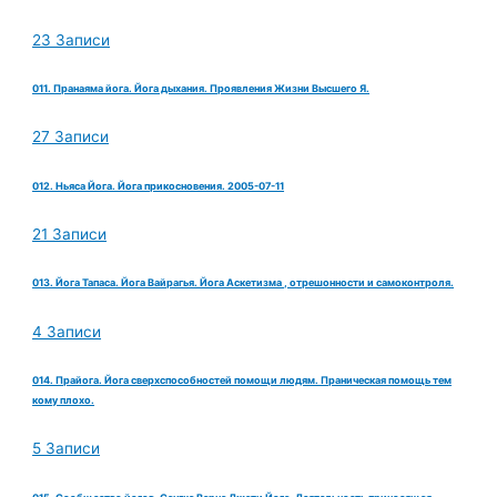
23 Записи
011. Пранаяма йога. Йога дыхания. Проявления Жизни Высшего Я.
27 Записи
012. Ньяса Йога. Йога прикосновения. 2005-07-11
21 Записи
013. Йога Тапаса. Йога Вайрагья. Йога Аскетизма , отрешонности и самоконтроля.
4 Записи
014. Прайога. Йога сверхспособностей помощи людям. Праническая помощь тем
кому плохо.
5 Записи