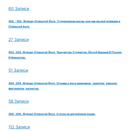
60 Записи
402.- 302. Журнал Открытой Йоги. Студенческая жизнь,или как мы всё успеваем в
Открытой йоге.
27 Записи
403.-303. Журнал Открытой Йоги. Творчество Студентов. Йога И Высшее В Поэзии
И Искусстве.
51 Записи
404.-304. Журнал Открытой Йоги. Отзывы о йога семинарах, занятиях, лекциях,
фестивалях, ретритах.
58 Записи
405.-305. Журнал Открытой Йоги. Статьи на английском языке.
112 Записи