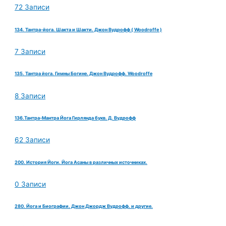
72 Записи
134. Тантра-йога. Шакта и Шакти. Джон Вудрофф ( Woodroffe )
7 Записи
135. Тантра йога. Гимны Богине. Джон Вудрофф. Woodroffe
8 Записи
136.Тантра-Мантра Йога Гирлянда букв. Д. Вудрофф
62 Записи
200. История Йоги. Йога Асаны в различных источниках.
0 Записи
280. Йога и Биографии. Джон Джордж Вудрофф. и другие.