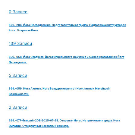
0 Записи
526.-206. Йога Преподавания. Подготовительная группа. Подготовка инструкторов
йоги. Открытая Йога.
139 Записи
599.-058. Йога Свадхьяя. Йога Непрерывного Обучения и Самообразования в Йоге
Патанджали.
5 Записи
599.-059. Йога Ахимса. Йога Воздерживания от Насилия при Малейшей
Возможности.
2 Записи
599.-077-бывший-208-2025-07-28. Открытая Йога . Не причинения вреда. Йога
Эмпатии. Стандартный йоговский кошмар.