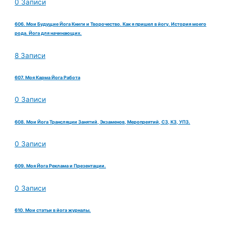
0 Записи
606. Мои Будущие Йога Книги и Творочество. Как я пришел в йогу. История моего
рода. Йога для начинающих.
8 Записи
607. Моя Карма Йога Работа
0 Записи
608. Мои Йога Трансляции Занятий, Экзаменов, Меропреятий, СЗ, КЗ, УПЗ.
0 Записи
609. Моя Йога Реклама и Презентации.
0 Записи
610. Мои статьи в йога журналы.