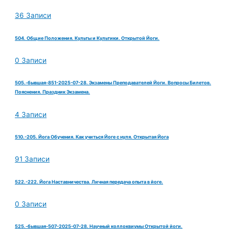
36 Записи
504. Общие Положения. Культы и Культики. Открытой Йоги.
0 Записи
505.-бывшая-851-2025-07-28. Экзамены Преподавателей Йоги. Вопросы Билетов.
Пояснения. Праздник Экзамена.
4 Записи
510.-205. Йога Обучения. Как учиться Йоге с нуля. Открытая Йога
91 Записи
522.-222. Йога Наставничества. Личная передача опыта в йоге.
0 Записи
525.-бывшая-507-2025-07-28. Научный коллоквиумы Открытой йоги.