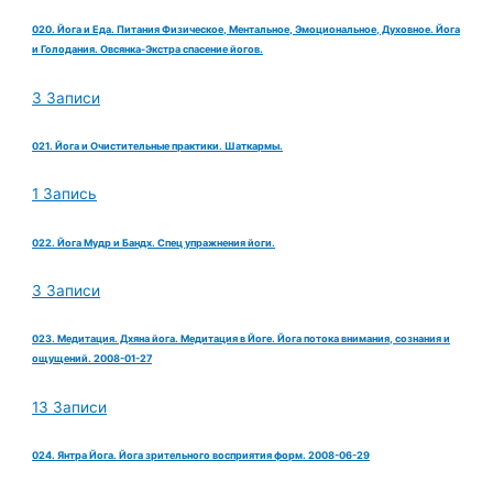
020. Йога и Еда. Питания Физическое, Ментальное, Эмоциональное, Духовное. Йога
и Голодания. Овсянка-Экстра спасение йогов.
3 Записи
021. Йога и Очистительные практики. Шаткармы.
1 Запись
022. Йога Мудр и Бандх. Спец упражнения йоги.
3 Записи
023. Медитация. Дхяна йога. Медитация в Йоге. Йога потока внимания, сознания и
ощущений. 2008-01-27
13 Записи
024. Янтра Йога. Йога зрительного восприятия форм. 2008-06-29