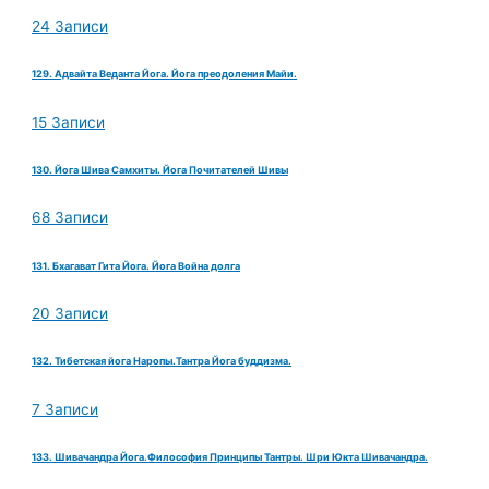
24 Записи
129. Адвайта Веданта Йога. Йога преодоления Майи.
15 Записи
130. Йога Шива Самхиты. Йога Почитателей Шивы
68 Записи
131. Бхагават Гита Йога. Йога Война долга
20 Записи
132. Тибетская йога Наропы.Тантра Йога буддизма.
7 Записи
133. Шивачандра Йога.Философия Принципы Тантры. Шри Юкта Шивачандра.