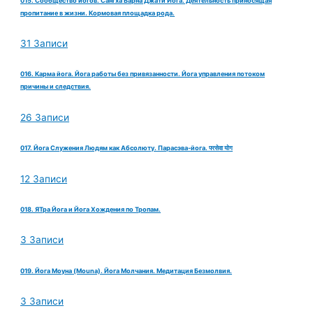
015. Сообщество йогов. Сангха Варна Джати Йога. Деятельность приносящая
пропитание в жизни. Кормовая площадка рода.
31 Записи
016. Карма йога. Йога работы без привязанности. Йога управления потоком
причины и следствия.
26 Записи
017. Йога Служения Людям как Абсолюту. Парасэва-йога. परसेवा योग
12 Записи
018. ЯТра Йога и Йога Хождения по Тропам.
3 Записи
019. Йога Моуна (Mouna). Йога Молчания. Медитация Безмолвия.
3 Записи