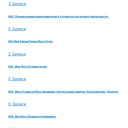
3 Записи
600. Личные номера преподавателей и студентов для личной деятельности.
0 Записи
601.Мой Карма Раджа Йога Отчет.
2 Записи
602. Мои Йога Отзывы на все.
0 Записи
603. Мои Отзывы на Йога Экзамены, Контрольные Занятия, Коллоквиумы, Диспуты
0 Записи
605. Моя Йога Похвала и Извенения.