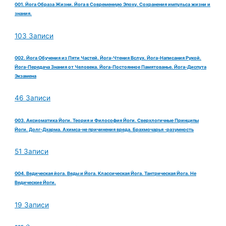
001. Йога Образа Жизни. Йога в Современную Эпоху. Сохранения импульса жизни и
знания.
103 Записи
002. Йога Обучения из Пяти Частей. Йога-Чтения Вслух. Йога-Написания Рукой.
Йога-Передача Знания от Человека. Йога-Постоянное Памятованье. Йога-Диспута
Экзамена
46 Записи
003. Аксиоматика Йоги. Теория и Философия Йоги. Сверхлогичные Принципы
Йоги. Долг-Дхарма. Ахимса-не причинения вреда. Брахмочарья -разумность
51 Записи
004. Ведическая йога. Веды и Йога. Классическая Йога. Тантрическая Йога. Не
Ведические Йоги.
19 Записи