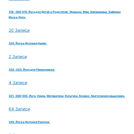
319.-300-519. Йога для Детей и Родителей. Женщин. Мам. Беременных. Кафедра
Йога и Дети.
20 Записи
320. Йога и История Науки.
2 Записи
320.-520. Йога для Пенсионеров.
4 Записи
321.-300-505. Йога, Наука, Математика, Культура. Космос. Критическое мышление.
64 Записи
330. Йога и История Религии.