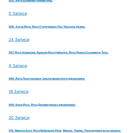
005. Йога разминка гимнастика.
0 Записи
006. Хатха Йога. Йога Статических Поз Тела или Асаны.
24 Записи
007. Йога Шавасана. Высшая Йога Небытия. Йога Покоя Сознания и Тела.
4 Записи
008. Йога Простирания. Циклические йога упражнения.
18 Записи
009. Крия Йога. Йога Динамических упражнений.
20 Записи
010. Мантра йога. Йога Вибрации Речи, Мысли, Праны. Порождение волн смысла.