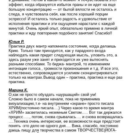
эффект, когда образуется избыток праны и он идет на еще
большую концентрацию — от былой вялости не осталось и
следа, я чувствовала себя, как после хорошей порции
эспрессо! И осталось только радость и удовольствие от
исполнения практики и эти ощущения нарастали с каждой
минутой. Очень яркий опыт, обязательно применю в личной
практики и жду повторения подобного занятия! Спасибо!!
Юлия Р.
Практика двух мантр напомнила состояние, когда делаешь
Крию. Только там приходится, как у парадного входа
наблюдать какая придет следующая мысль, уловить это, а
здесь разум уже занят и приходится их уже вытеснять
разными способами. То биджа- мантрой, то изменением
интонации голоса , громкости произношения и т.д. И все это,
естественно, сопровождается усилием сконцентрироваться
только на мантрах.Вывод один – практика, практика и еще раз
практика.
Марина К.
О,как не просто обуздать «шуршащий» свой ум!
Сложно было в самом начале, пока не применима
визуализацию,т.е- на внутреннем «экране» просто писала
ХРИМ(постоянно писала….) Через какое-то время мантра
«ХРИМ» засветилась неземным Светом….. Вот так держался
процесс….., потом, снова срывалась…. и снова возвращалась
….Техника очень интересная, ее возможности еще предстоит
понять -это дело не одного дня…. Вика, спасибо, постоянно
даешь пищу для творчества в самом ТВОРЧЕСТВЕ(ЙОГА-