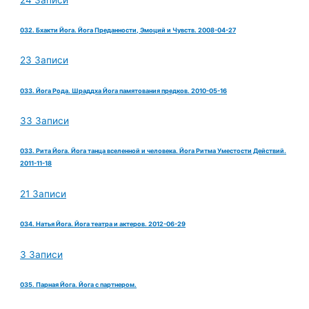
032. Бхакти Йога. Йога Преданности, Эмоций и Чувств. 2008-04-27
23 Записи
033. Йога Рода. Шраддха Йога памятования предков. 2010-05-16
33 Записи
033. Рита Йога. Йога танца вселенной и человека. Йога Ритма Уместости Действий.
2011-11-18
21 Записи
034. Натья Йога. Йога театра и актеров. 2012-06-29
3 Записи
035. Парная Йога. Йога с партнером.