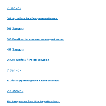
7 Записи
062. Артха Йога. Йога Процветания и Бизнеса.
96 Записи
063. Кама Йога. Йога законных наслаждений жизни.
46 Записи
064. Мокша Йога. Йога освобождения.
7 Записи
127. Йога Сутра Патанджали. Классическая йога.
29 Записи
128. Анандалахари Йога. Шри Видья Мать Тантр.