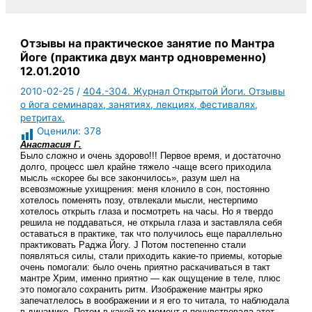
Отзывы на практическое занятие по Мантра
Йоге (практика двух мантр одновременно)
12.01.2010
2010-02-25
/
404.-304. Журнал Открытой Йоги. Отзывы
о йога семинарах, занятиях, лекциях, фестивалях,
ретритах.
Оценили:
378
Анастасия Г.
Было сложно и очень здорово!!! Первое время, и достаточно
долго, процесс шел крайне тяжело -чаще всего приходила
мысль «скорее бы все закончилось», разум шел на
всевозможные ухищрения: меня клонило в сон, постоянно
хотелось поменять позу, отвлекали мысли, нестерпимо
хотелось открыть глаза и посмотреть на часы. Но я твердо
решила не поддаваться, не открыла глаза и заставляла себя
оставаться в практике, так что получилось еще параллельно
практиковать Раджа Йогу. J Потом постепенно стали
появляться силы, стали приходить какие-то приемы, которые
очень помогали: было очень приятно раскачиваться в такт
мантре Хрим, именно приятно — как ощущение в теле, плюс
это помогало сохранить ритм. Изображение мантры ярко
запечатлелось в воображении и я его то читала, то наблюдала
в динамике. Потом в какой-то момент я почувствовала этот