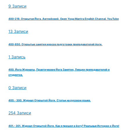
9 Записи
400-219. Открытая Йога. Английский. Open Yoga Mantra English Channal. YouTube
13 Записи
400-850. Открытые занятия курсов подготовки преподавателей йоги.
1 Запись
400. Йога Журналы, Практические Йога Занятия, Лекции преподавателей и
студентов.
0 Записи
400.- 300. Журнал Открытой Йоги. Статьи на русском языке.
254 Записи
401.- 301. Журнал Открытой Йоги. Как я пришел в йогу? Реальные Истории о Йоге!