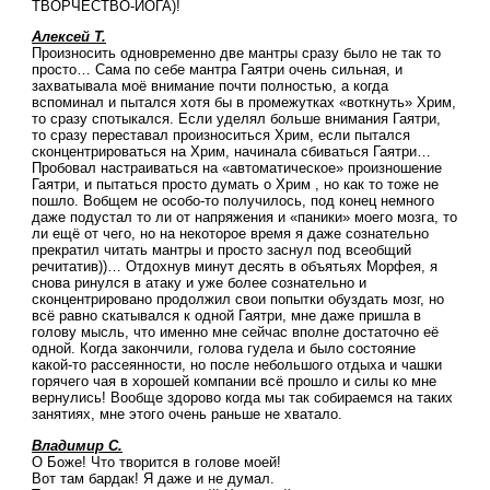
ТВОРЧЕСТВО-ЙОГА)!
Алексей Т.
Произносить одновременно две мантры сразу было не так то
просто… Сама по себе мантра Гаятри очень сильная, и
захватывала моё внимание почти полностью, а когда
вспоминал и пытался хотя бы в промежутках «воткнуть» Хрим,
то сразу спотыкался. Если уделял больше внимания Гаятри,
то сразу переставал произноситься Хрим, если пытался
сконцентрироваться на Хрим, начинала сбиваться Гаятри…
Пробовал настраиваться на «автоматическое» произношение
Гаятри, и пытаться просто думать о Хрим , но как то тоже не
пошло. Вобщем не особо-то получилось, под конец немного
даже подустал то ли от напряжения и «паники» моего мозга, то
ли ещё от чего, но на некоторое время я даже сознательно
прекратил читать мантры и просто заснул под всеобщий
речитатив))… Отдохнув минут десять в объятьях Морфея, я
снова ринулся в атаку и уже более сознательно и
сконцентрировано продолжил свои попытки обуздать мозг, но
всё равно скатывался к одной Гаятри, мне даже пришла в
голову мысль, что именно мне сейчас вполне достаточно её
одной. Когда закончили, голова гудела и было состояние
какой-то рассеянности, но после небольшого отдыха и чашки
горячего чая в хорошей компании всё прошло и силы ко мне
вернулись! Вообще здорово когда мы так собираемся на таких
занятиях, мне этого очень раньше не хватало.
Владимир С.
О Боже! Что творится в голове моей!
Вот там бардак! Я даже и не думал.