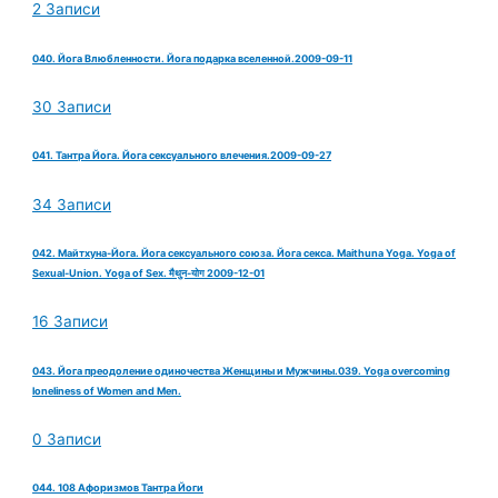
2 Записи
040. Йога Влюбленности. Йога подарка вселенной.2009-09-11
30 Записи
041. Тантра Йога. Йога сексуального влечения.2009-09-27
34 Записи
042. Майтхуна-Йога. Йога сексуального союза. Йога секса. Maithuna Yoga. Yoga of
Sexual-Union. Yoga of Sex. मैथुन-योग 2009-12-01
16 Записи
043. Йога преодоление одиночества Женщины и Мужчины.039. Yoga overcoming
loneliness of Women and Men.
0 Записи
044. 108 Афоризмов Тантра Йоги