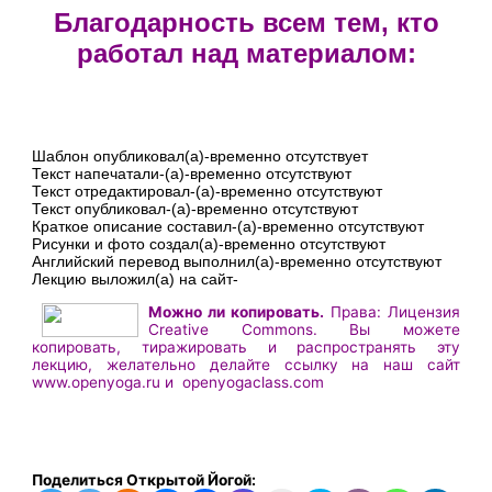
Благодарность всем тем, кто
работал над материалом:
Шаблон опубликовал(а)-временно отсутствует
Текст напечатали-(а)-временно отсутствуют
Текст отредактировал-(а)-временно отсутствуют
Текст опубликовал-(а)-временно отсутствуют
Краткое описание составил-(а)-временно отсутствуют
Рисунки и фото создал(а)-временно отсутствуют
Английский перевод выполнил(а)-временно отсутствуют
Лекцию выложил(а) на сайт-
Можно ли копировать.
Права: Лицензия
Creative Commons. Вы можете
копировать, тиражировать и распространять эту
лекцию, желательно делайте ссылку на наш сайт
www.openyoga.ru и openyogaclass.com
Поделиться Открытой Йогой: