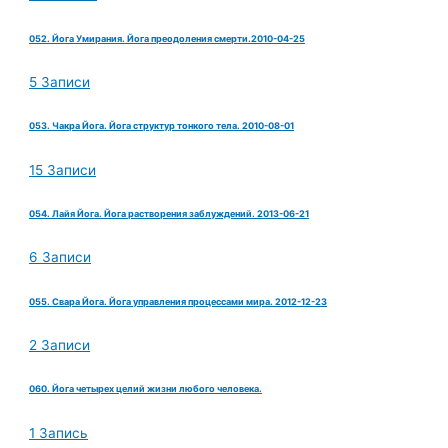
052. Йога Умирания. Йога преодоления смерти.2010-04-25
5 Записи
053. Чакра Йога. Йога структур тонкого тела. 2010-08-01
15 Записи
054. Лайя Йога. Йога растворения заблуждений. 2013-06-21
6 Записи
055. Свара Йога. Йога управления процессами мира. 2012-12-23
2 Записи
060. Йога четырех целий жизни любого человека.
1 Запись