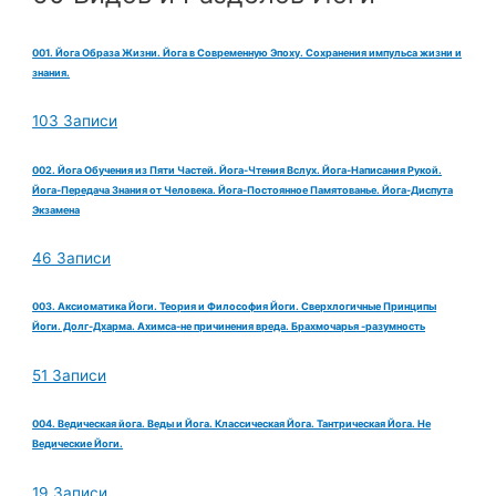
001. Йога Образа Жизни. Йога в Современную Эпоху. Сохранения импульса жизни и
знания.
103 Записи
002. Йога Обучения из Пяти Частей. Йога-Чтения Вслух. Йога-Написания Рукой.
Йога-Передача Знания от Человека. Йога-Постоянное Памятованье. Йога-Диспута
Экзамена
46 Записи
003. Аксиоматика Йоги. Теория и Философия Йоги. Сверхлогичные Принципы
Йоги. Долг-Дхарма. Ахимса-не причинения вреда. Брахмочарья -разумность
51 Записи
004. Ведическая йога. Веды и Йога. Классическая Йога. Тантрическая Йога. Не
Ведические Йоги.
19 Записи