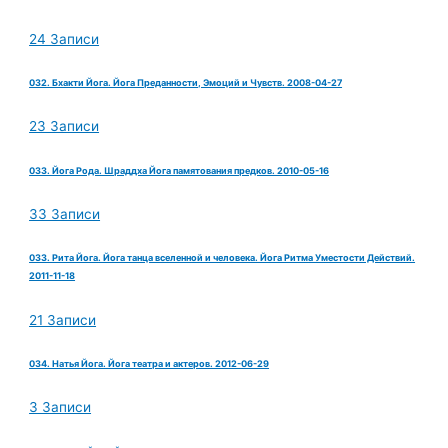
24 Записи
032. Бхакти Йога. Йога Преданности, Эмоций и Чувств. 2008-04-27
23 Записи
033. Йога Рода. Шраддха Йога памятования предков. 2010-05-16
33 Записи
033. Рита Йога. Йога танца вселенной и человека. Йога Ритма Уместости Действий.
2011-11-18
21 Записи
034. Натья Йога. Йога театра и актеров. 2012-06-29
3 Записи