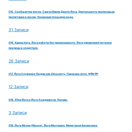
015. Сообщество йогов. Сангха Варна Джати Йога. Деятельность приносящая
пропитание в жизни. Кормовая площадка рода.
31 Записи
016. Карма йога. Йога работы без привязанности. Йога управления потоком
причины и следствия.
26 Записи
017. Йога Служения Людям как Абсолюту. Парасэва-йога. परसेवा योग
12 Записи
018. ЯТра Йога и Йога Хождения по Тропам.
3 Записи
019. Йога Моуна (Mouna). Йога Молчания. Медитация Безмолвия.