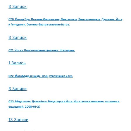
3 Записи
020. Йога и Еда. Питания Физическое, Ментальное, Эмоциональное, Духовное. Йога
и Голодания. Овсянка-Экстра спасение йогов.
3 Записи
021. Йога и Очистительные практики. Шаткармы.
1 Запись
022. Йога Мудр и Бандх. Спец упражнения йоги.
3 Записи
023. Медитация. Дхяна йога. Медитация в Йоге. Йога потока внимания, сознания и
ощущений. 2008-01-27
13 Записи