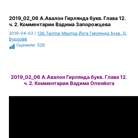
2019_02_06 А.Авалон Гирлянда букв. Глава 12.
ч. 2. Комментарии Вадима Запорожцева
2019-04-02
/
136.Тантра-Мантра Йога Гирлянда букв. Д.
Вудрофф
Оценили:
326
2019_02_06 А.Авалон Гирлянда букв. Глава 12.
ч. 2. Комментарии Вадима Опенйога