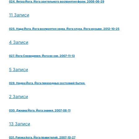
024. Янтра Йога. Йога зрительного восприятия форм. 2008-06-29
11 Записи
025. Нада Йога. Йога восприятия звука. Йога слуха. Йога музыки. 2012-10-25
4 Записи
027. Йога Сновидения. Йога во сне. 2007-11-13
5 Записи
028. Нидра Йога. Йога переходных состояний бытия.
2 Записи
030. Джнана Йога. Йога знания. 2007-08-11
13 Записи
031. Раджа йога. Йога правителей. 2007-10-27