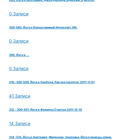
0 Записи
300-560. Йога и Искусственный Интеллект. ИИ.
0 Записи
300. Йога и ...
0 Записи
310.-300-500. Йога и Свобода. Как соотносятся. 2011-11-01
41 Записи
312.- 300-501. Йога и Формула Счастья.2011-12-10
14 Записи
314.-514. Йога и Анатомия, Медицина, Здоровье. Йога в помощь спине.