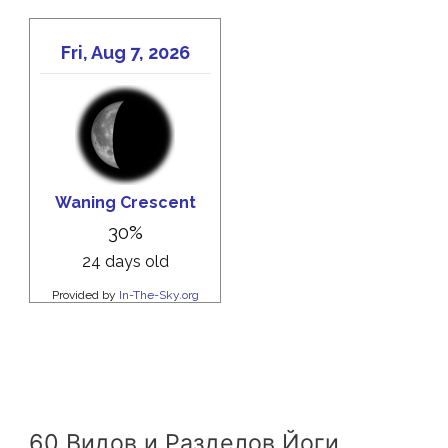
60 Видов и Разделов Йоги