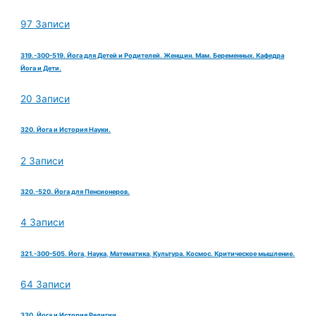
97 Записи
319.-300-519. Йога для Детей и Родителей. Женщин. Мам. Беременных. Кафедра
Йога и Дети.
20 Записи
320. Йога и История Науки.
2 Записи
320.-520. Йога для Пенсионеров.
4 Записи
321.-300-505. Йога, Наука, Математика, Культура. Космос. Критическое мышление.
64 Записи
330. Йога и История Религии.