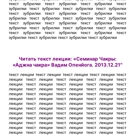
текст зубрилки текст зубрилки текст зубрилки текст
зубрилки текст зубрилки текст зубрилки текст зубрилки
текст зубрилки текст зубрилки текст зубрилки текст
зубрилки текст зубрилки текст зубрилки текст зубрилки
текст зубрилки текст зубрилки текст зубрилки текст
зубрилки текст зубрилки текст зубрилки текст зубрилки
текст зубрилки текст зубрилки текст зубрилки текст
зубрилки текст зубрилки текст зубрилки текст зубрилки
Читать текст лекци
и:
«Семинар Чакры:
«Аджна чакра» Вадим Опенйога.
2013.12.21″
текст лекции текст лекции текст лекции текст лекции текст
лекции текст лекции текст лекции текст лекции текст
лекции текст лекции текст лекции текст лекции текст
лекции текст лекции текст лекции текст лекции текст
лекции текст лекции текст лекции текст лекции текст
лекции текст лекции текст лекции текст лекции текст
лекции текст лекции текст лекции текст лекции текст
лекции текст лекции текст лекции текст лекции текст
лекции текст лекции текст лекции текст лекции текст
лекции текст лекции текст лекции текст лекции текст
лекции текст лекции текст лекции текст лекции текст
лекции текст лекции текст лекции текст лекции текст
лекции текст лекции текст лекции текст лекции текст