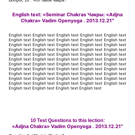
Вопрос 10 : Что такое чакра?
English text:
«
Seminar Chakras
Чакры: «
Adjna
Chakra
»
Vadim Openyoga
.
2013.12.21″
English text English text English text English text English text
English text English text English text English text English text
English text English text English text English text English text
English text English text English text English text English text
English text English text English text English text English text
English text English text English text English text English text
English text English text English text English text English text
English text English text English text English text English text
English text English text English text English text English text
English text English text English text English text English text
English text English text English text English text English text
English text English text English text English text
10
Test Questions to this lection:
«
Adjna Chakra
»
Vadim Openyoga
.
2013.12.21″