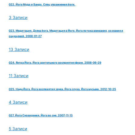
022. Йога Мудр и Бандх. Спец упражнения йоги.
3 Записи
023. Медитация. Дхяна йога. Медитация в Йоге. Йога потока внимания, сознания и
ощущений. 2008-01-27
13 Записи
024. Янтра Йога. Йога зрительного восприятия форм. 2008-06-29
11 Записи
025. Нада Йога. Йога восприятия звука. Йога слуха. Йога музыки. 2012-10-25
4 Записи
027. Йога Сновидения. Йога во сне. 2007-11-13
5 Записи