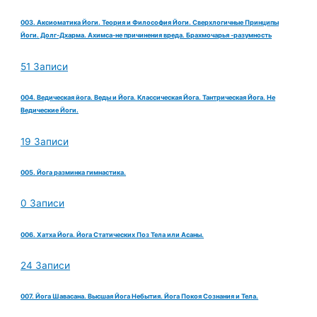
003. Аксиоматика Йоги. Теория и Философия Йоги. Сверхлогичные Принципы
Йоги. Долг-Дхарма. Ахимса-не причинения вреда. Брахмочарья -разумность
51 Записи
004. Ведическая йога. Веды и Йога. Классическая Йога. Тантрическая Йога. Не
Ведические Йоги.
19 Записи
005. Йога разминка гимнастика.
0 Записи
006. Хатха Йога. Йога Статических Поз Тела или Асаны.
24 Записи
007. Йога Шавасана. Высшая Йога Небытия. Йога Покоя Сознания и Тела.