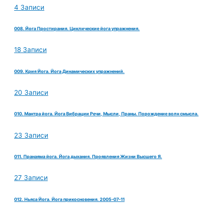
4 Записи
008. Йога Простирания. Циклические йога упражнения.
18 Записи
009. Крия Йога. Йога Динамических упражнений.
20 Записи
010. Мантра йога. Йога Вибрации Речи, Мысли, Праны. Порождение волн смысла.
23 Записи
011. Пранаяма йога. Йога дыхания. Проявления Жизни Высшего Я.
27 Записи
012. Ньяса Йога. Йога прикосновения. 2005-07-11