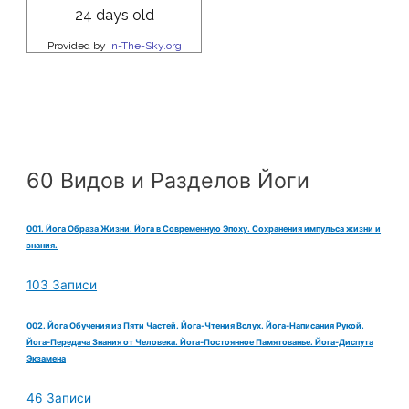
60 Видов и Разделов Йоги
001. Йога Образа Жизни. Йога в Современную Эпоху. Сохранения импульса жизни и
знания.
103 Записи
002. Йога Обучения из Пяти Частей. Йога-Чтения Вслух. Йога-Написания Рукой.
Йога-Передача Знания от Человека. Йога-Постоянное Памятованье. Йога-Диспута
Экзамена
46 Записи