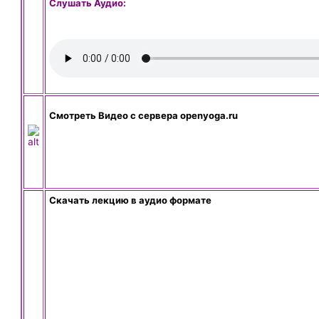
Слушать Аудио:
Смотреть Видео с сервера openyoga.ru
Скачать лекцию в аудио формате