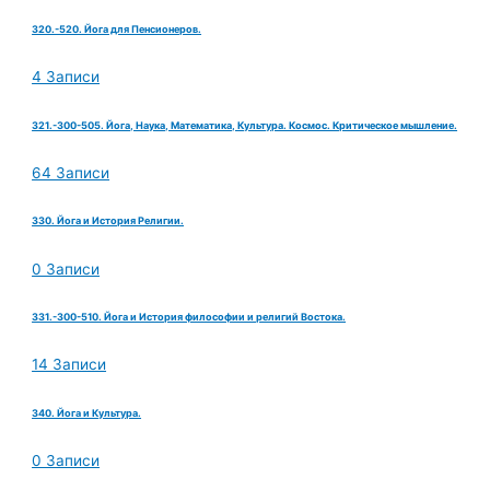
320.-520. Йога для Пенсионеров.
4 Записи
321.-300-505. Йога, Наука, Математика, Культура. Космос. Критическое мышление.
64 Записи
330. Йога и История Религии.
0 Записи
331.-300-510. Йога и История философии и религий Востока.
14 Записи
340. Йога и Культура.
0 Записи