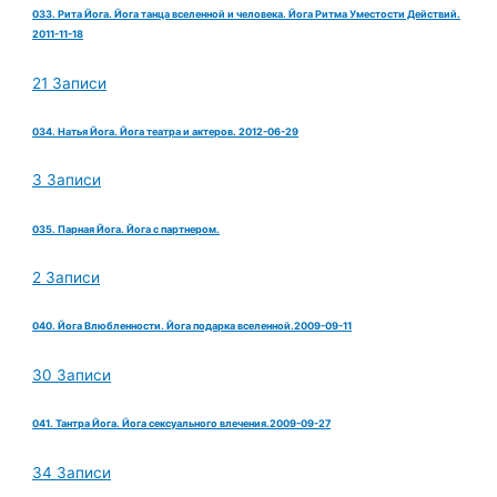
033. Рита Йога. Йога танца вселенной и человека. Йога Ритма Уместости Действий.
2011-11-18
21 Записи
034. Натья Йога. Йога театра и актеров. 2012-06-29
3 Записи
035. Парная Йога. Йога с партнером.
2 Записи
040. Йога Влюбленности. Йога подарка вселенной.2009-09-11
30 Записи
041. Тантра Йога. Йога сексуального влечения.2009-09-27
34 Записи