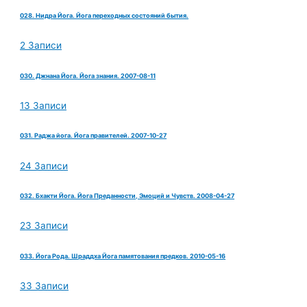
028. Нидра Йога. Йога переходных состояний бытия.
2 Записи
030. Джнана Йога. Йога знания. 2007-08-11
13 Записи
031. Раджа йога. Йога правителей. 2007-10-27
24 Записи
032. Бхакти Йога. Йога Преданности, Эмоций и Чувств. 2008-04-27
23 Записи
033. Йога Рода. Шраддха Йога памятования предков. 2010-05-16
33 Записи