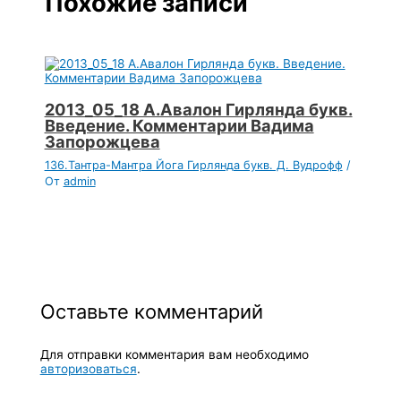
Похожие записи
2013_05_18 А.Авалон Гирлянда букв.
Введение. Комментарии Вадима
Запорожцева
136.Тантра-Мантра Йога Гирлянда букв. Д. Вудрофф
/
От
admin
Оставьте комментарий
Для отправки комментария вам необходимо
авторизоваться
.