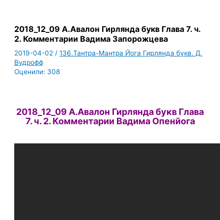
2018_12_09 А.Авалон Гирлянда букв Глава 7. ч.
2. Комментарии Вадима Запорожцева
2019-04-02
/
136.Тантра-Мантра Йога Гирлянда букв. Д.
Вудрофф
Оценили:
308
2018_12_09 А.Авалон Гирлянда букв Глава
7. ч. 2. Комментарии Вадима Опенйога