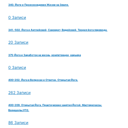
340. Йоги и Происхождение Жизни на Земле.
0 Записи
341.-502. Йога и Английский, Санскрит, Ведийский. Теория йога перевода.
20 Записи
375-Йога и Заработок на жизнь, компетенции, карьера
0 Записи
400-202. Йога в Вопросах и Ответах. Открытая Йога.
262 Записи
400-209. Открытая Йога. Практические занятия Йогой. Мастерклассы.
Воркшопы.УПЗ.
86 Записи