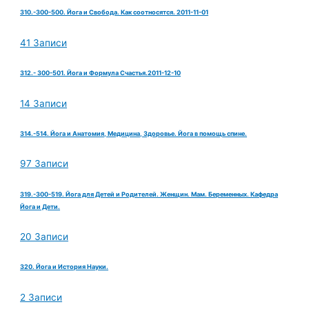
310.-300-500. Йога и Свобода. Как соотносятся. 2011-11-01
41 Записи
312.- 300-501. Йога и Формула Счастья.2011-12-10
14 Записи
314.-514. Йога и Анатомия, Медицина, Здоровье. Йога в помощь спине.
97 Записи
319.-300-519. Йога для Детей и Родителей. Женщин. Мам. Беременных. Кафедра
Йога и Дети.
20 Записи
320. Йога и История Науки.
2 Записи