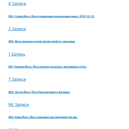
6 Записи
055. Свара Йога. Йога управления процессами мира. 2012-12-23
2 Записи
060. Йога четырех целий жизни любого человека.
1 Запись
061. Дхарма Йога. Йога поиска должного жизненного пути.
7 Записи
062. Артха Йога. Йога Процветания и Бизнеса.
96 Записи
063. Кама Йога. Йога законных наслаждений жизни.