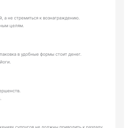
, а не стремиться к вознаграждению.
ьным целям.
упаковка в удобные формы стоит денег.
йоги.
ершенств.
.
жениях супругов не должны приводить к разладу