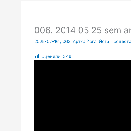
006. 2014 05 25 sem a
2025-07-16
/
062. Артха Йога. Йога Процвета
Оценили:
349