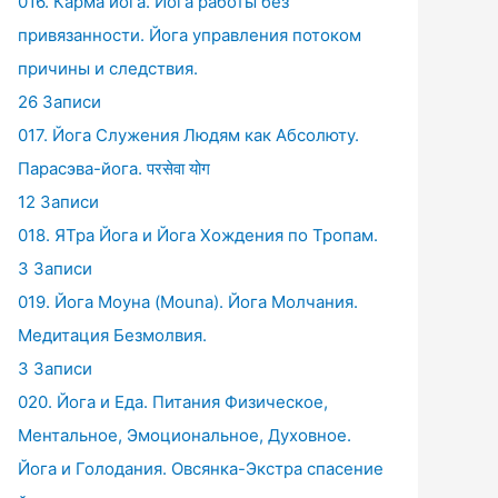
016. Карма йога. Йога работы без
привязанности. Йога управления потоком
причины и следствия.
26 Записи
017. Йога Служения Людям как Абсолюту.
Парасэва-йога. परसेवा योग
12 Записи
018. ЯТра Йога и Йога Хождения по Тропам.
3 Записи
019. Йога Моуна (Mouna). Йога Молчания.
Медитация Безмолвия.
3 Записи
020. Йога и Еда. Питания Физическое,
Ментальное, Эмоциональное, Духовное.
Йога и Голодания. Овсянка-Экстра спасение