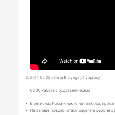
2014 05 25 sem artha yoga p1 voprosy
00:00 Работа с родственниками
В регионах России часто нет выбора, кроме 
На Западе предпочитают избегать работы с 