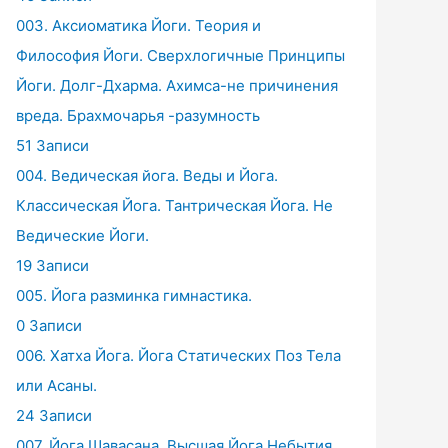
003. Аксиоматика Йоги. Теория и
Философия Йоги. Сверхлогичные Принципы
Йоги. Долг-Дхарма. Ахимса-не причинения
вреда. Брахмочарья -разумность
51 Записи
004. Ведическая йога. Веды и Йога.
Классическая Йога. Тантрическая Йога. Не
Ведические Йоги.
19 Записи
005. Йога разминка гимнастика.
0 Записи
006. Хатха Йога. Йога Статических Поз Тела
или Асаны.
24 Записи
007. Йога Шавасана. Высшая Йога Небытия.