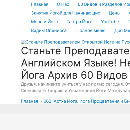
Перейти
Главная
О Нас
60 Видов и Разделов Йо
к
Занятия Йогой для Начинающих
Цены
содержимому
Море и Йога
Тантра Йога
YouTube
Вадим Опенйога.
Полное меню
Доп М
Станьте Преподавате
Английском Языке! Н
Йога Архив 60 Видов
Друзья, начинайте учиться у нас прямо сегодня. 
Скачивайте Теорию и Упражнений Йоги Междунаро
Главная
062. Артха Йога. Йога Процветания и Би