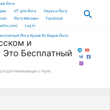
лей Йоги
Поис
дам.
ИТ для Йоги
Наука и Йога
gram
Йога Магазин
Facebook
aOm.com/
Log In
сском и
! Это Бесплатный
Йоги для Начинающих с Нуля.