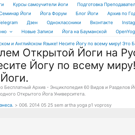
ги
Курсы самоучители йоги
Подготовка Преподавате
Семинар Йоги
Йога Форум
Блог Йоги
Архив по Го
Telegram
Дзен
Одноклассники
Вконтакте
Insta
еню
Новые Записи
Йога на Бауманской
OpenYog
лем Открытой Йоги на Ру
есите Йогу по всему миру
 Йоги.
Это Бесплатный Архив - Энциклопедия 60 Видов и Разделов 
дного Открытого Йога Университета.
знеса.
006. 2014 05 25 sem artha yoga p1 voprosy