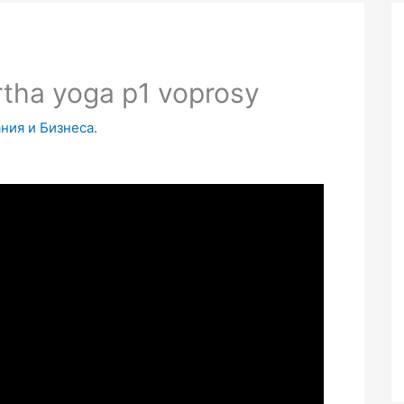
rtha yoga p1 voprosy
ния и Бизнеса.