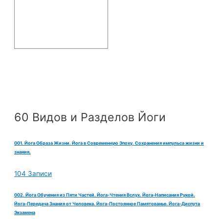
60 Видов и Разделов Йоги
001. Йога Образа Жизни. Йога в Современную Эпоху. Сохранения импульса жизни и
знания.
104 Записи
002. Йога Обучения из Пяти Частей. Йога-Чтения Вслух. Йога-Написания Рукой.
Йога-Передача Знания от Человека. Йога-Постоянное Памятованье. Йога-Диспута
Экзамена