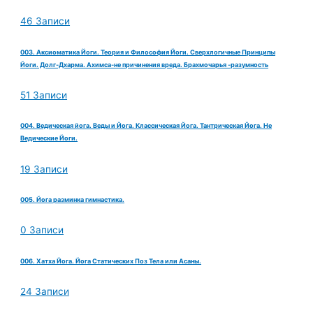
46 Записи
003. Аксиоматика Йоги. Теория и Философия Йоги. Сверхлогичные Принципы
Йоги. Долг-Дхарма. Ахимса-не причинения вреда. Брахмочарья -разумность
51 Записи
004. Ведическая йога. Веды и Йога. Классическая Йога. Тантрическая Йога. Не
Ведические Йоги.
19 Записи
005. Йога разминка гимнастика.
0 Записи
006. Хатха Йога. Йога Статических Поз Тела или Асаны.
24 Записи