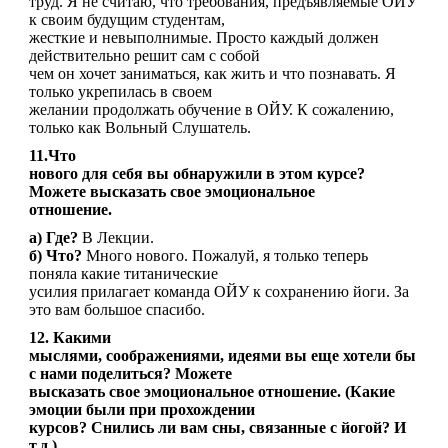
труд. Я не считаю, что требования, предъявляемые ОЙУ
к своим будущим студентам,
жесткие и невыполнимые. Просто каждый должен
действительно решит сам с собой
чем он хочет заниматься, как жить и что познавать. Я
только укрепилась в своем
желании продолжать обучение в ОЙУ. К сожалению,
только как Вольный Слушатель.
11.Что
нового для себя вы обнаружили в этом курсе?
Можете высказать свое эмоциональное
отношение.
а) Где?
В Лекции.
б) Что?
Много нового. Пожалуй, я только теперь
поняла какие титанические
усилия прилагает команда ОЙУ к сохранению йоги. За
это вам большое спасибо.
12. Какими
мыслями, соображениями, идеями вы еще хотели бы
с нами поделиться? Можете
высказать свое эмоциональное отношение. (Какие
эмоции были при прохождении
курсов? Снились ли вам сны, связанные с йогой? И
т.д.)