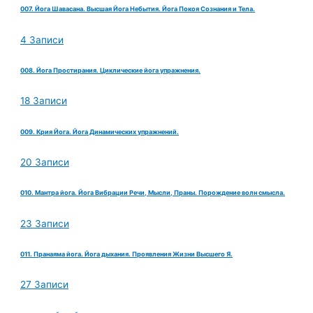
007. Йога Шавасана. Высшая Йога Небытия. Йога Покоя Сознания и Тела.
4 Записи
008. Йога Простирания. Циклические йога упражнения.
18 Записи
009. Крия Йога. Йога Динамических упражнений.
20 Записи
010. Мантра йога. Йога Вибрации Речи, Мысли, Праны. Порождение волн смысла.
23 Записи
011. Пранаяма йога. Йога дыхания. Проявления Жизни Высшего Я.
27 Записи