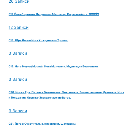
26 Записи
017. Йога Служения Людям как Абсолюту. Парасэва-йога. परसेवा योग
12 Записи
018. ЯТра Йога и Йога Хождения по Тропам.
3 Записи
019. Йога Моуна (Mouna). Йога Молчания. Медитация Безмолвия.
3 Записи
020. Йога и Еда. Питания Физическое, Ментальное, Эмоциональное, Духовное. Йога
и Голодания. Овсянка-Экстра спасение йогов.
3 Записи
021. Йога и Очистительные практики. Шаткармы.