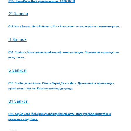
012. Ньяса Йога. Йога прикосновения. 2005-07-11
21 Записи
013. Йога Тапаса. Йога Вайрагья. Йога Аскетизма , отрешонности и самоконтроля.
4 Записи
014. Прайога. Йога сверхспособностей помощи людям. Праническая помощь тем
кому плохо.
5 Записи
015. Сообщество йогов. Сангха Варна Джати Йога. Деятельность приносящая
пропитание в жизни. Кормовая площадка рода.
31 Записи
016. Карма йога. Йога работы без привязанности. Йога управления потоком
причины и следствия.