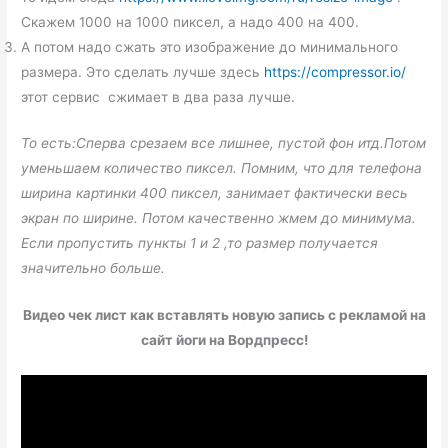
Скажем 1000 на 1000 пиксел, а надо 400 на 400.
А потом надо сжать это изображение до минимального
размера. Это сделать лучше здесь
https://compressor.io/
этот сервис сжимает в два раза лучше.
То есть:
Сперва срезаем все лишнее, пустой фон итд.
Потом
уменьшаем количество пиксел. Помним, что для телефона
ширина картинки 400 пиксел, занимает фактически весь
экран по ширине.
Потом качественно жмем до минимума.
Если пропустить пункты 1 и 2 ,то размер получается
значительно больше.
Видео чек лист как вставлять новую запись с рекламой на
сайт йоги на Вордпресс!