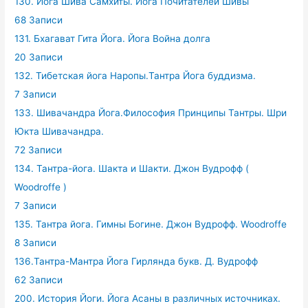
130. Йога Шива Самхиты. Йога Почитателей Шивы
68 Записи
131. Бхагават Гита Йога. Йога Война долга
20 Записи
132. Тибетская йога Наропы.Тантра Йога буддизма.
7 Записи
133. Шивачандра Йога.Философия Принципы Тантры. Шри
Юкта Шивачандра.
72 Записи
134. Тантра-йога. Шакта и Шакти. Джон Вудрофф (
Woodroffe )
7 Записи
135. Тантра йога. Гимны Богине. Джон Вудрофф. Woodroffe
8 Записи
136.Тантра-Мантра Йога Гирлянда букв. Д. Вудрофф
62 Записи
200. История Йоги. Йога Асаны в различных источниках.