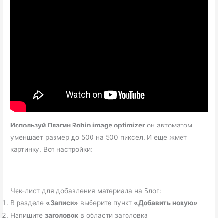
Используй Плагин Robin image optimizer
он автоматом
уменшает размер до 500 на 500 пиксел. И еще жмет
картинку. Вот настройки:
Чек-лист для добавления материала на Блог:
В разделе
«Записи»
выберите пункт
«Добавить новую»
Напишите
заголовок
в области заголовка