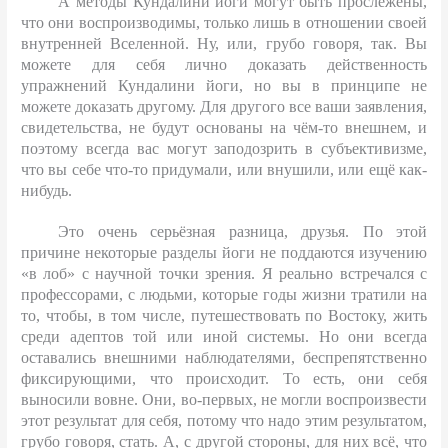
А методы Кундалини йоги могут быть прослежены,
что они воспроизводимы, только лишь в отношении своей
внутренней Вселенной. Ну, или, грубо говоря, так. Вы
можете для себя лично доказать действенность
упражнений Кундалини йоги, но вы в принципе не
можете доказать другому. Для другого все ваши заявления,
свидетельства, не будут основаны на чём-то внешнем, и
поэтому всегда вас могут заподозрить в субъективизме,
что вы себе что-то придумали, или внушили, или ещё как-
нибудь.
Это очень серьёзная разница, друзья. По этой
причине некоторые разделы йоги не поддаются изучению
«в лоб» с научной точки зрения. Я реально встречался с
профессорами, с людьми, которые годы жизни тратили на
то, чтобы, в том числе, путешествовать по Востоку, жить
среди адептов той или иной системы. Но они всегда
оставались внешними наблюдателями, беспрепятственно
фиксирующими, что происходит. То есть, они себя
выносили вовне. Они, во-первых, не могли воспроизвести
этот результат для себя, потому что надо этим результатом,
грубо говоря, стать. А, с другой стороны, для них всё, что