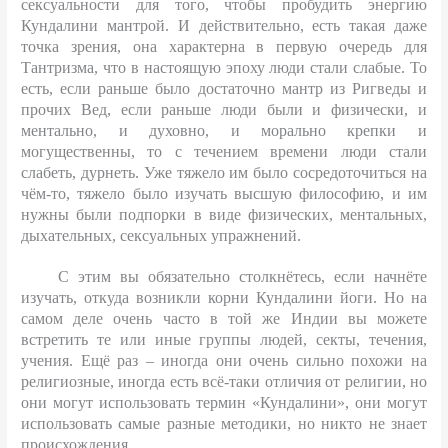
сексуальности для того, чтобы пробудить энергию
Кундалини мантрой. И действительно, есть такая даже
точка зрения, она характерна в первую очередь для
Тантризма, что в настоящую эпоху люди стали слабые. То
есть, если раньше было достаточно мантр из Ригведы и
прочих Вед, если раньше люди были и физически, и
ментально, и духовно, и морально крепки и
могущественны, то с течением времени люди стали
слабеть, дурнеть. Уже тяжело им было сосредоточиться на
чём-то, тяжело было изучать высшую философию, и им
нужны были подпорки в виде физических, ментальных,
дыхательных, сексуальных упражнений.
С этим вы обязательно столкнётесь, если начнёте
изучать, откуда возникли корни Кундалини йоги. Но на
самом деле очень часто в той же Индии вы можете
встретить те или иные группы людей, секты, течения,
учения. Ещё раз – иногда они очень сильно похожи на
религиозные, иногда есть всё-таки отличия от религии, но
они могут использовать термин «Кундалини», они могут
использовать самые разные методики, но никто не знает
происхождения.