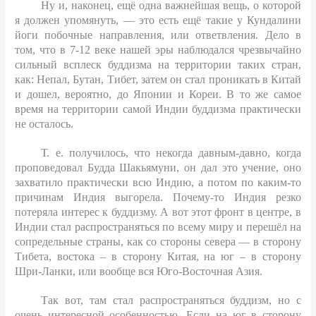
Ну и, наконец, ещё одна важнейшая вещь, о которой
я должен упомянуть, — это есть ещё такие у Кундалини
йоги побочные направления, или ответвления. Дело в
том, что в 7-12 веке нашей эры наблюдался чрезвычайно
сильный всплеск буддизма на территории таких стран,
как: Непал, Бутан, Тибет, затем он стал проникать в Китай
и дошел, вероятно, до Японии и Кореи. В то же самое
время на территории самой Индии буддизма практически
не осталось.
Т. е. получилось, что некогда давным-давно, когда
проповедовал Будда Шакьямуни, он дал это учение, оно
захватило практически всю Индию, а потом по каким-то
причинам Индия выгорела. Почему-то Индия резко
потеряла интерес к буддизму. А вот этот фронт в центре, в
Индии стал распространяться по всему миру и перешёл на
сопредельные страны, как со стороны севера — в сторону
Тибета, востока – в сторону Китая, на юг – в сторону
Шри-Ланки, или вообще вся Юго-Восточная Азия.
Так вот, там стал распространяться буддизм, но с
очень интересной особенностью. Если на юг в сторону