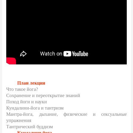
План лекции
Что такое йога
?
Сохранение и переоткрытие знаний
Поход йоги и науки
Кундалини-йога и тантризм
Мантра-йога, дыхание, физические и сексуальные
упражнения
Тантрический буддизм
Кундалини йога