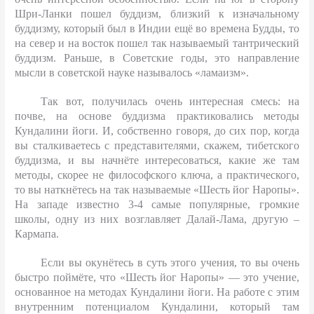
Шри-Ланки пошел буддизм, близкий к изначальному
буддизму, который был в Индии ещё во времена Будды, то
на север и на восток пошел так называемый тантрический
буддизм. Раньше, в Советские годы, это направление
мысли в советской науке называлось «ламаизм».
Так вот, получилась очень интересная смесь: на
почве, на основе буддизма практиковались методы
Кундалини йоги. И, собственно говоря, до сих пор, когда
вы сталкиваетесь с представителями, скажем, тибетского
буддизма, и вы начнёте интересоваться, какие же там
методы, скорее не философского ключа, а практического,
то вы наткнётесь на так называемые «Шесть йог Наропы».
На западе известно 3-4 самые популярные, громкие
школы, одну из них возглавляет Далай-Лама, другую –
Кармапа.
Если вы окунётесь в суть этого учения, то вы очень
быстро поймёте, что «Шесть йог Наропы» — это учение,
основанное на методах Кундалини йоги. На работе с этим
внутренним потенциалом Кундалини, который там