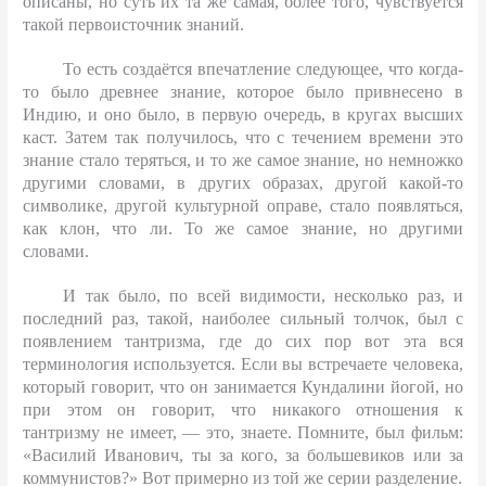
описаны, но суть их та же самая, более того, чувствуется
такой первоисточник знаний.
То есть создаётся впечатление следующее, что когда-
то было древнее знание, которое было привнесено в
Индию, и оно было, в первую очередь, в кругах высших
каст. Затем так получилось, что с течением времени это
знание стало теряться, и то же самое знание, но немножко
другими словами, в других образах, другой какой-то
символике, другой культурной оправе, стало появляться,
как клон, что ли. То же самое знание, но другими
словами.
И так было, по всей видимости, несколько раз, и
последний раз, такой, наиболее сильный толчок, был с
появлением тантризма, где до сих пор вот эта вся
терминология используется. Если вы встречаете человека,
который говорит, что он занимается Кундалини йогой, но
при этом он говорит, что никакого отношения к
тантризму не имеет, — это, знаете. Помните, был фильм:
«Василий Иванович, ты за кого, за большевиков или за
коммунистов?» Вот примерно из той же серии разделение.