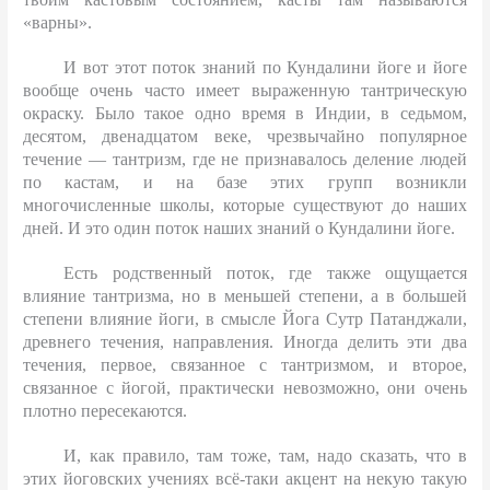
«варны».
И вот этот поток знаний по Кундалини йоге и йоге
вообще очень часто имеет выраженную тантрическую
окраску. Было такое одно время в Индии, в седьмом,
десятом, двенадцатом веке, чрезвычайно популярное
течение — тантризм, где не признавалось деление людей
по кастам, и на базе этих групп возникли
многочисленные школы, которые существуют до наших
дней. И это один поток наших знаний о Кундалини йоге.
Есть родственный поток, где также ощущается
влияние тантризма, но в меньшей степени, а в большей
степени влияние йоги, в смысле Йога Сутр Патанджали,
древнего течения, направления. Иногда делить эти два
течения, первое, связанное с тантризмом, и второе,
связанное с йогой, практически невозможно, они очень
плотно пересекаются.
И, как правило, там тоже, там, надо сказать, что в
этих йоговских учениях всё-таки акцент на некую такую