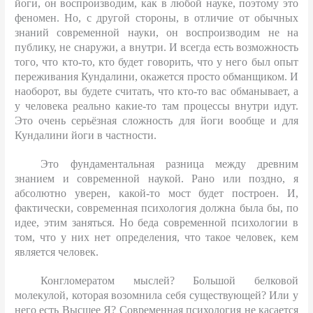
йоги, он воспроизводим, как в любой науке, поэтому это
феномен. Но, с другой стороны, в отличие от обычных
знаний современной науки, он воспроизводим не на
публику, не снаружи, а внутри. И всегда есть возможность
того, что кто-то, кто будет говорить, что у него был опыт
переживания Кундалини, окажется просто обманщиком. И
наоборот, вы будете считать, что кто-то вас обманывает, а
у человека реально какие-то там процессы внутри идут.
Это очень серьёзная сложность для йоги вообще и для
Кундалини йоги в частности.
Это фундаментальная разница между древним
знанием и современной наукой. Рано или поздно, я
абсолютно уверен, какой-то мост будет построен. И,
фактически, современная психология должна была бы, по
идее, этим заняться. Но беда современной психологии в
том, что у них нет определения, что такое человек, кем
является человек.
Конгломератом мыслей? Большой белковой
молекулой, которая возомнила себя существующей? Или у
него есть Высшее Я? Современная психология не касается