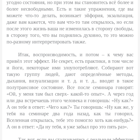
угодно состояния, но при этом вы становитесь всё более и
более несвободными. Есть и такие упражнения, где вы
можете что-то делать, возникает эйфория, экзальтация,
даже вам кажется, что вам что-то там открылось, но если
после этого жизнь ваша не изменилась в сторону свободы,
в сторону того, что вы поднялись духовно, то это можно
по-разному интерпретировать также.
Итак, воспроизводимость, и потом – к чему вас
привёл этот эффект. Не секрет, есть практики, в том числе
и йоги, некоторые ими злоупотребляют. Собирают вот
такую группу людей, дают определённые методы,
дыхания, визуализации и т. д. и т. д., вводят в такое
полутрансовое состояние. Все после семинара говорят:
«Ой, у меня там был сверх- какой-то опыт». А через год
или два встречаешь этого человека и говоришь: «Ну как?»
А он тебе в ответ: «Чего как?» Ты говоришь: «Ну как же, у
тебя на семинаре два года назад, как ты говорил,
Вселенная открылась, тебе это помогло хоть как-нибудь?»
А он в ответ: «Да ну тебя, я уже забыл про это пять раз».
Так вот, если вы сталкиваетесь с реальным эффектом