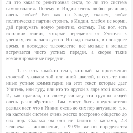
ли это какая-то религиозная секта, то ли это система
самопознания. Почему в Индии очень любят религию,
очень любят? Вот как на Западе, скажем, любят
политические партии строить, в Индии, хлебом не корми,
дай придумать новую религию, систему. Так вот, есть
источник знания, который передаётся от Учителя к
ученику, очень часто устно. Но надо сказать, в последнее
время, в последнее тысячелетие, всё меньше и меньше
встречается чисто устных передач, а скорее такие
комбинированные передачи.
Т. е. есть какой-то текст, который на протяжении
столетий уважаем той или иной школой, и есть те или
иные устные комментарии на этот текст, которые дает
Учитель, или гуру, или кто-то другой в ядре этой школы.
И, как правило, по своему составу эти группы людей
очень разношёрстные. Там могут быть представители
разных каст, что в Индии очень до сих пор актуально, т. к.
на кастовой системе очень жестко построено общество до
сих пор. Сколько бы они ни бились с кастами, 2-3
человека – исключение, а 99.9% жизни определяется
твоим кастовым состоянием, касты там называются