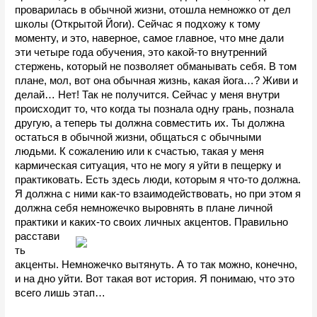
проварилась в обычной жизни, отошла немножко от дел 
школы (Открытой Йоги). Сейчас я подхожу к тому 
моменту, и это, наверное, самое главное, что мне дали 
эти четыре года обучения, это какой-то внутренний 
стержень, который не позволяет обманывать себя. В том 
плане, мол, вот она обычная жизнь, какая йога…? Живи и 
делай… Нет! Так не получится. Сейчас у меня внутри 
происходит то, что когда ты познала одну грань, познала 
другую, а теперь ты должна совместить их. Ты должна 
остаться в обычной жизни, общаться с обычными 
людьми. К сожалению или к счастью, такая у меня 
кармическая ситуация, что не могу я уйти в пещерку и 
практиковать. Есть здесь люди, которым я что-то должна. 
Я должна с ними как-то взаимодействовать, но при этом я 
должна себя немножечко выровнять в плане личной 
практики и каких-то своих личных 
акцентов. Правильно 
расстави
ть 
акценты. Немножечко вытянуть. А то так можно, конечно, 
и на дно уйти. Вот такая вот история. Я понимаю, что это 
всего лишь этап…