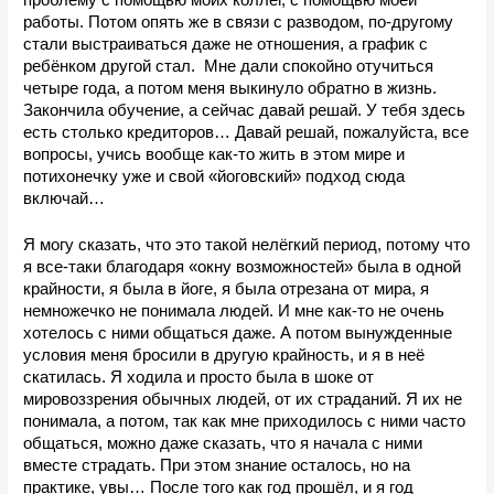
проблему с помощью моих коллег, с помощью моей 
работы. Потом опять же в связи с разводом, по-другому 
стали выстраиваться даже не отношения, а график с 
ребёнком другой стал.  Мне дали спокойно отучиться 
четыре года, а потом меня выкинуло обратно в жизнь.  
Закончила обучение, а сейчас давай решай. У тебя здесь 
есть столько кредиторов… Давай решай, пожалуйста, все 
вопросы, учись вообще как-то жить в этом мире и 
потихонечку уже и свой «йоговский» подход сюда 
включай…
Я могу сказать, что это такой нелёгкий период, потому что 
я все-таки благодаря «окну возможностей» была в одной 
крайности, я была в йоге, я была отрезана от мира, я 
немножечко не понимала людей. И мне как-то не очень 
хотелось с ними общаться даже. А потом вынужденные 
условия меня бросили в другую крайность, и я в неё 
скатилась. Я ходила и просто была в шоке от 
мировоззрения обычных людей, от их страданий. Я их не 
понимала, а потом, так как мне приходилось с ними часто 
общаться, можно даже сказать, что я начала с ними 
вместе страдать. При этом знание осталось, но на 
практике, увы… После того как год прошёл, и я год 