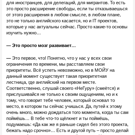
для иностранцев, для делегаций, для мигрантов. То есть 
это просто расширение свободы, если ты отказываешься 
от этого расширения в любом смысле, в любом плане, 
это не только английского касается, но и IT проектов, 
которые у нас актуальны сейчас. Просто какие-то основы 
изучить нужно…
—
Это просто мозг развивает…
—
 Это первое, что! Понятно, что у нас у всех свои 
ограничения по времени, мы расставляем свои 
приоритеты. Всё успеть невозможно, но в МОЙУ на 
данный момент существует такая приоритетная 
лестница, где английский на первом месте. 
Соответственно, слушай своего «НеГуру» (смеётся) и 
прислушивайся не только к своим ощущениям, но и к 
тому, что говорит тебе человек, который основал то 
место, в котором ты сейчас учишься. Да, путей к этому 
очень много, можно дождаться того момента, когда ты сам 
поймёшь… В тебе что-то щёлкнет и ты поймёшь, 
подумаешь: «Да как же я раньше сидел без этого проекта, 
бежать надо срочно»… Есть и другой путь – просто делай 