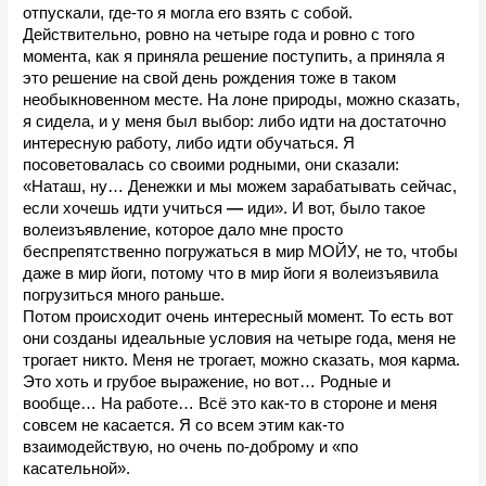
отпускали, где-то я могла его взять с собой. 
Действительно, ровно на четыре года и ровно с того 
момента, как я приняла решение поступить, а приняла я 
это решение на свой день рождения тоже в таком 
необыкновенном месте. На лоне природы, можно сказать, 
я сидела, и у меня был выбор: либо идти на достаточно 
интересную работу, либо идти обучаться. Я 
посоветовалась со своими родными, они сказали: 
«Наташ, ну… Денежки и мы можем зарабатывать сейчас, 
если хочешь идти учиться 
—
 иди». И вот, было такое 
волеизъявление, которое дало мне просто 
беспрепятственно погружаться в мир МОЙУ, не то, чтобы 
даже в мир йоги, потому что в мир йоги я волеизъявила 
погрузиться много раньше.
Потом происходит очень интересный момент. То есть вот 
они созданы идеальные условия на четыре года, меня не 
трогает никто. Меня не трогает, можно сказать, моя карма. 
Это хоть и грубое выражение, но вот… Родные и 
вообще… На работе… Всё это как-то в стороне и меня 
совсем не касается. Я со всем этим как-то 
взаимодействую, но очень по-доброму и «по 
касательной».