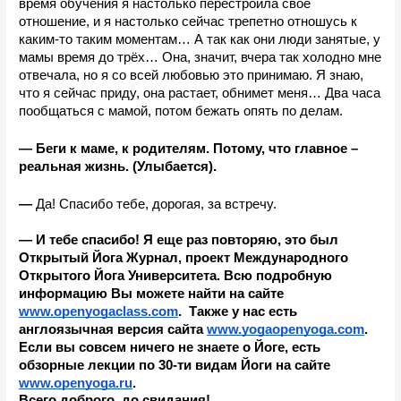
время обучения я настолько перестроила своё 
отношение, и я настолько сейчас трепетно отношусь к 
каким-то таким моментам… А так как они люди занятые, у 
мамы время до трёх… Она, значит, вчера так холодно мне 
отвечала, но я со всей любовью это принимаю. Я знаю, 
что я сейчас приду, она растает, обнимет меня… Два часа 
пообщаться с мамой, потом бежать опять по делам.
—
Беги к маме, к родителям. Потому, что главное – 
реальная жизнь. (Улыбается).
—
 Да! Спасибо тебе, дорогая, за встречу.
— И тебе спасибо!
Я еще раз повторяю, это был 
Открытый Йога Журнал, проект Международного 
Открытого Йога Университета. Всю подробную 
информацию Вы можете найти на сайте 
www.openyogaclass.com
.  Также у нас есть 
англоязычная версия сайта 
www.yogaopenyoga.com
. 
Если вы совсем ничего не знаете о Йоге, есть 
обзорные лекции по 30-ти видам Йоги на сайте 
www.openyoga.ru
.
Всего доброго, до свидания!