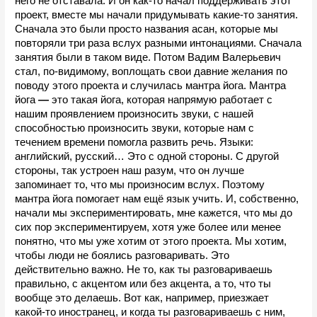
него не отставала. И он как-то начал поддерживать этот 
проект, вместе мы начали придумывать какие-то занятия. 
Сначала это были просто названия асан, которые мы 
повторяли три раза вслух разными интонациями. Сначала 
занятия были в таком виде. Потом Вадим Валерьевич 
стал, по-видимому, воплощать свои давние желания по 
поводу этого проекта и случилась мантра йога. Мантра 
йога 
—
 это такая йога, которая напрямую работает с 
нашим проявлением произносить звуки, с нашей 
способностью произносить звуки, которые нам с 
течением времени помогла развить речь. Языки: 
английский, русский… Это с одной стороны. С другой 
стороны, так устроен наш разум, что он лучше 
запоминает то, что мы произносим вслух. Поэтому 
мантра йога помогает нам ещё язык учить. И, собственно, 
начали мы экспериментировать, мне кажется, что мы до 
сих пор экспериментируем, хотя уже более или менее 
понятно, что мы уже хотим от этого проекта. Мы хотим, 
чтобы люди не боялись разговаривать. Это 
действительно важно. Не то, как ты разговариваешь 
правильно, с акцентом или без акцента, а то, что ты 
вообще это делаешь. Вот как, например, приезжает 
какой-то иностранец, и когда ты разговариваешь с ним, 