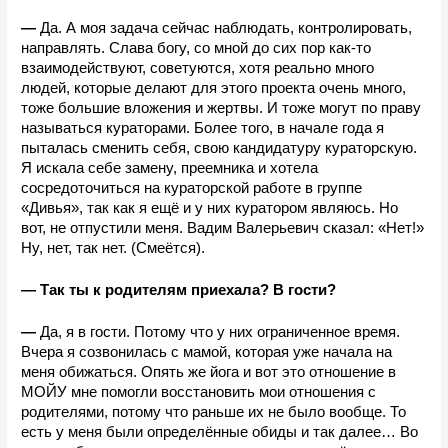
—
 Да. А моя задача сейчас наблюдать, контролировать, 
направлять. Слава богу, со мной до сих пор как-то 
взаимодействуют, советуются, хотя реально много 
людей, которые делают для этого проекта очень много, 
тоже большие вложения и жертвы. И тоже могут по праву 
называться кураторами. Более того, в начале года я 
пыталась сменить себя, свою кандидатуру кураторскую. 
Я искала себе замену, преемника и хотела 
сосредоточиться на кураторской работе в группе 
«Дивья», так как я ещё и у них куратором являюсь. Но 
вот, не отпустили меня. Вадим Валерьевич сказал: «Нет!» 
Ну, нет, так нет. (Смеётся).
—
Так ты к родителям приехала? В гости?
—
 Да, я в гости. Потому что у них ограниченное время. 
Вчера я созвонилась с мамой, которая уже начала на 
меня обижаться. Опять же йога и вот это отношение в 
МОЙУ мне помогли восстановить мои отношения с 
родителями, потому что раньше их не было вообще. То 
есть у меня были определённые обиды и так далее… Во 