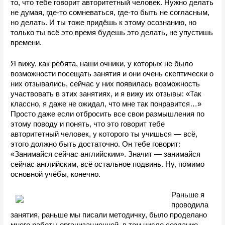
то, что тебе говорит авторитетный человек. Нужно делать 
не думая, где-то сомневаться, где-то быть не согласным, 
но делать. И ты тоже придёшь к этому осознанию, но 
только ты всё это время будешь это делать, не упустишь 
времени.
Я вижу, как ребята, наши очники, у которых не было 
возможности посещать занятия и они очень скептически о 
них отзывались, сейчас у них появилась возможность 
участвовать в этих занятиях, и я вижу их отзывы: «Так 
классно, я даже не ожидал, что мне так понравится…» 
Просто даже если отбросить все свои размышления по 
этому поводу и понять, что это говорит тебе 
авторитетный человек, у которого ты учишься 
—
 всё, 
этого должно быть достаточно. Он тебе говорит: 
«Занимайся сейчас английским». Значит 
—
 занимайся 
сейчас английским, всё остальное подвинь. Ну, помимо 
основной учёбы, конечно.
Раньше я 
проводила 
занятия, раньше мы писали методичку, было проделано 