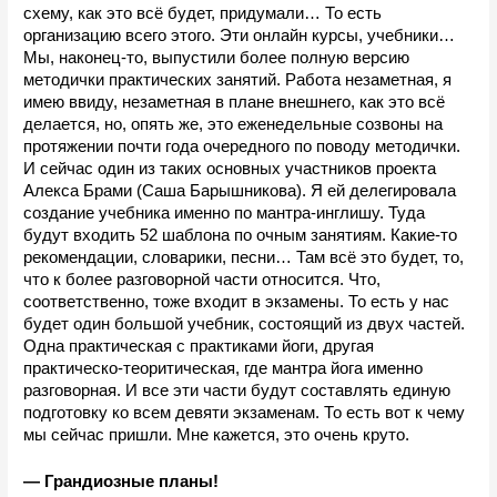
схему, как это всё будет, придумали… То есть 
организацию всего этого. Эти онлайн курсы, учебники… 
Мы, наконец-то, выпустили более полную версию 
методички практических занятий. Работа незаметная, я 
имею ввиду, незаметная в плане внешнего, как это всё 
делается, но, опять же, это еженедельные созвоны на 
протяжении почти года очередного по поводу методички. 
И сейчас один из таких основных участников проекта 
Алекса Брами (Саша Барышникова). Я ей делегировала 
создание учебника именно по мантра-инглишу. Туда 
будут входить 52 шаблона по очным занятиям. Какие-то 
рекомендации, словарики, песни… Там всё это будет, то, 
что к более разговорной части относится. Что, 
соответственно, тоже входит в экзамены. То есть у нас 
будет один большой учебник, состоящий из двух частей. 
Одна практическая с практиками йоги, другая 
практическо-теоритическая, где мантра йога именно 
разговорная. И все эти части будут составлять единую 
подготовку ко всем девяти экзаменам. То есть вот к чему 
мы сейчас пришли. Мне кажется, это очень круто.
—
Грандиозные планы!