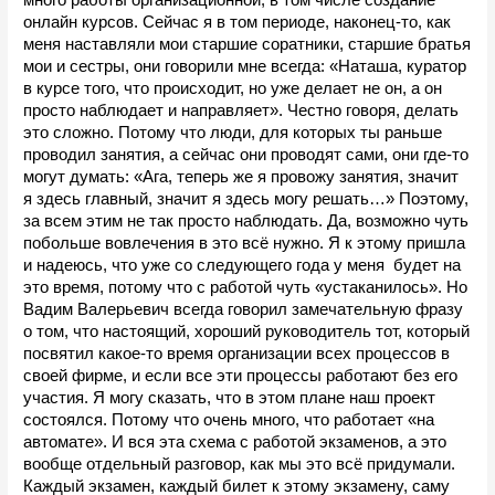
много работы организационной, в том числе создание 
онлайн курсов. Сейчас я в том периоде, наконец-то, как 
меня наставляли мои старшие соратники, старшие братья 
мои и сестры, они говорили мне всегда: «Наташа, куратор 
в курсе того, что происходит, но уже делает не он, а он 
просто наблюдает и направляет». Честно говоря, делать 
это сложно. Потому что люди, для которых ты раньше 
проводил занятия, а сейчас они проводят сами, они где-то 
могут думать: «Ага, теперь же я провожу занятия, значит 
я здесь главный, значит я здесь могу решать…» Поэтому, 
за всем этим не так просто наблюдать. Да, возможно чуть 
побольше вовлечения в это всё нужно. Я к этому пришла 
и надеюсь, что уже со следующего года у меня  будет на 
это время, потому что с работой чуть «устаканилось». Но 
Вадим Валерьевич всегда говорил замечательную фразу 
о том, что настоящий, хороший руководитель тот, который 
посвятил какое-то время организации всех процессов в 
своей фирме, и если все эти процессы работают без его 
участия. Я могу сказать, что в этом плане наш проект 
состоялся. Потому что очень много, что работает «на 
автомате». И вся эта схема с работой экзаменов, а это 
вообще отдельный разговор, как мы это всё придумали. 
Каждый экзамен, каждый билет к этому экзамену, саму 