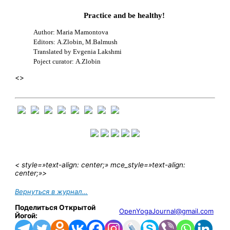
Practice and be healthy!
Author: Maria Mamontova
Editors: А.Zlobin, М.Balmush
Translated by Evgenia Lakshmi
Poject curator: А.Zlobin
<>
< style=»text-align: center;» mce_style=»text-align:
center;»>
Вернуться в журнал…
Поделиться Открытой
OpenYogaJournal@gmail.com
Йогой: