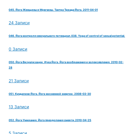
045. Йога Женщины и Мужчины. Тантра Триада Йога. 2011-04-01
24 Записи
046. Йога контроля сексуального потенциал.038. Yoga of control of sexual potential.
0 Записи
050. Йога Визуализации. Ичха Йога. Йога воображения и волеизявления. 2010-02-
28
21 Записи
051. Кундалини Йога. Йога жизненной энергии. 2008-03-30
13 Записи
052. Йога Умирания. Йога преодоления смерти.2010-04-25
5 Записи