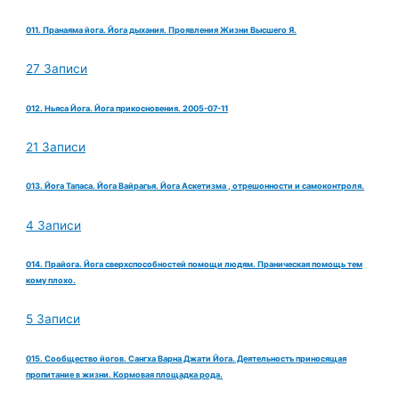
011. Пранаяма йога. Йога дыхания. Проявления Жизни Высшего Я.
27 Записи
012. Ньяса Йога. Йога прикосновения. 2005-07-11
21 Записи
013. Йога Тапаса. Йога Вайрагья. Йога Аскетизма , отрешонности и самоконтроля.
4 Записи
014. Прайога. Йога сверхспособностей помощи людям. Праническая помощь тем
кому плохо.
5 Записи
015. Сообщество йогов. Сангха Варна Джати Йога. Деятельность приносящая
пропитание в жизни. Кормовая площадка рода.