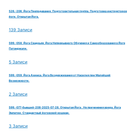
526.-206. Йога Преподавания. Подготовительная группа. Подготовка инструкторов
йоги. Открытая Йога.
139 Записи
599.-058. Йога Свадхьяя. Йога Непрерывного Обучения и Самообразования в Йоге
Патанджали.
5 Записи
599.-059. Йога Ахимса. Йога Воздерживания от Насилия при Малейшей
Возможности.
2 Записи
599.-077-бывший-208-2025-07-28. Открытая Йога . Не причинения вреда. Йога
Эмпатии. Стандартный йоговский кошмар.
3 Записи