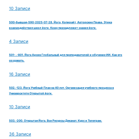
10 Записи
500-бывшая-590-2025-07-28. Йога, Копирайт, Авторские Права. Этика
взаимодействия школ йоги. Кому принадлежит знания йоги.
4 Записи
501- .-801. Йога Архив Глобальный для преподавателей и обучение ИИ. Как его
создавать.
16 Записи
502.-123. Йога Учебный План на 40 лет. Организация учебного процесса в
Университете Открытой йоги.
10 Записи
503.-200. Открытая Йога. Все Ресурсы Деканат. Курс и Телеграм.
36 Записи