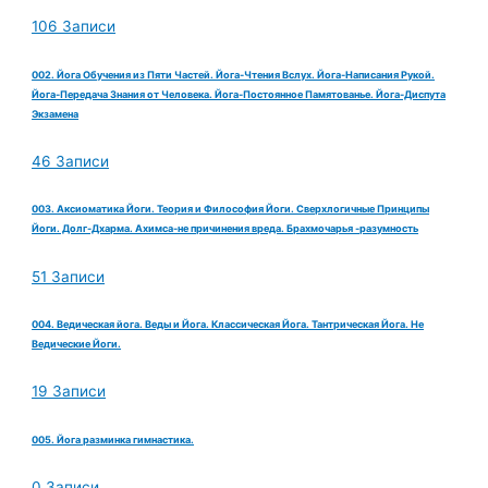
106 Записи
002. Йога Обучения из Пяти Частей. Йога-Чтения Вслух. Йога-Написания Рукой.
Йога-Передача Знания от Человека. Йога-Постоянное Памятованье. Йога-Диспута
Экзамена
46 Записи
003. Аксиоматика Йоги. Теория и Философия Йоги. Сверхлогичные Принципы
Йоги. Долг-Дхарма. Ахимса-не причинения вреда. Брахмочарья -разумность
51 Записи
004. Ведическая йога. Веды и Йога. Классическая Йога. Тантрическая Йога. Не
Ведические Йоги.
19 Записи
005. Йога разминка гимнастика.
0 Записи