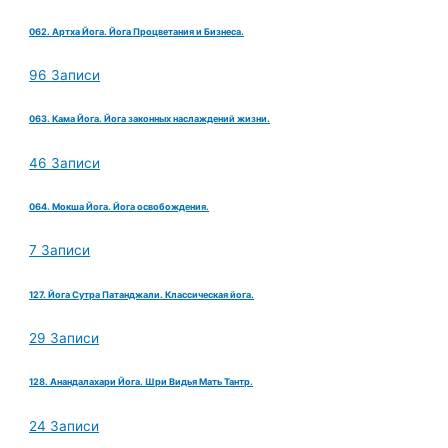
062. Артха Йога. Йога Процветания и Бизнеса.
96 Записи
063. Кама Йога. Йога законных наслаждений жизни.
46 Записи
064. Мокша Йога. Йога освобождения.
7 Записи
127. Йога Сутра Патанджали. Классическая йога.
29 Записи
128. Анандалахари Йога. Шри Видья Мать Тантр.
24 Записи