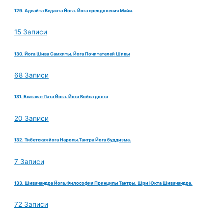
129. Адвайта Веданта Йога. Йога преодоления Майи.
15 Записи
130. Йога Шива Самхиты. Йога Почитателей Шивы
68 Записи
131. Бхагават Гита Йога. Йога Война долга
20 Записи
132. Тибетская йога Наропы.Тантра Йога буддизма.
7 Записи
133. Шивачандра Йога.Философия Принципы Тантры. Шри Юкта Шивачандра.
72 Записи