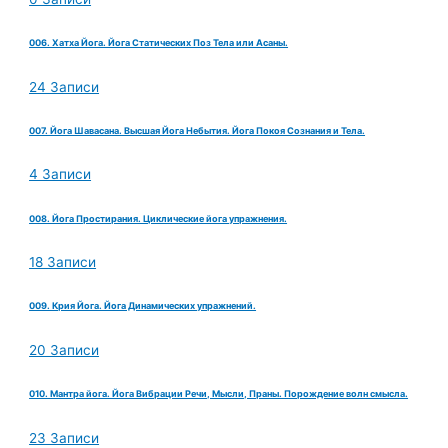
006. Хатха Йога. Йога Статических Поз Тела или Асаны.
24 Записи
007. Йога Шавасана. Высшая Йога Небытия. Йога Покоя Сознания и Тела.
4 Записи
008. Йога Простирания. Циклические йога упражнения.
18 Записи
009. Крия Йога. Йога Динамических упражнений.
20 Записи
010. Мантра йога. Йога Вибрации Речи, Мысли, Праны. Порождение волн смысла.
23 Записи