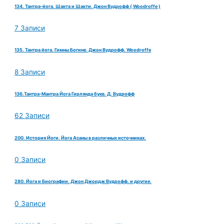
134. Тантра-йога. Шакта и Шакти. Джон Вудрофф ( Woodroffe )
7 Записи
135. Тантра йога. Гимны Богине. Джон Вудрофф. Woodroffe
8 Записи
136.Тантра-Мантра Йога Гирлянда букв. Д. Вудрофф
62 Записи
200. История Йоги. Йога Асаны в различных источниках.
0 Записи
280. Йога и Биографии. Джон Джордж Вудрофф. и другие.
0 Записи