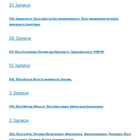
31 Записи
016. Карма йога. Йога работы без привязанности. Йога управления потоком
причины и следствия.
26 Записи
017. Йога Служения Людям как Абсолюту. Парасэва-йога. परसेवा योग
12 Записи
018. ЯТра Йога и Йога Хождения по Тропам.
3 Записи
019. Йога Моуна (Mouna). Йога Молчания. Медитация Безмолвия.
3 Записи
020. Йога и Еда. Питания Физическое, Ментальное, Эмоциональное, Духовное. Йога
и Голодания. Овсянка-Экстра спасение йогов.