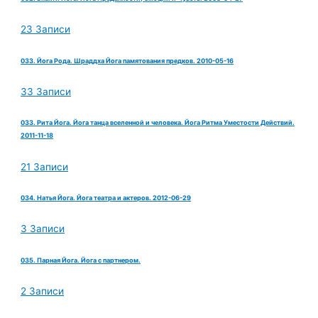
23 Записи
033. Йога Рода. Шраддха Йога памятования предков. 2010-05-16
33 Записи
033. Рита Йога. Йога танца вселенной и человека. Йога Ритма Уместости Действий.
2011-11-18
21 Записи
034. Натья Йога. Йога театра и актеров. 2012-06-29
3 Записи
035. Парная Йога. Йога с партнером.
2 Записи