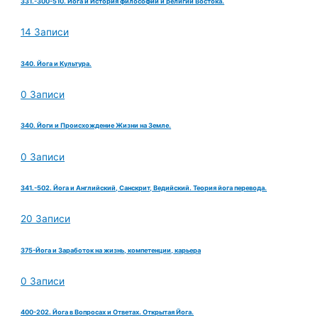
331.-300-510. Йога и История философии и религий Востока.
14 Записи
340. Йога и Культура.
0 Записи
340. Йоги и Происхождение Жизни на Земле.
0 Записи
341.-502. Йога и Английский, Санскрит, Ведийский. Теория йога перевода.
20 Записи
375-Йога и Заработок на жизнь, компетенции, карьера
0 Записи
400-202. Йога в Вопросах и Ответах. Открытая Йога.