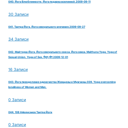
040. Йога Влюбленности. Йога подарка вселенной.2009-09-11
30 Записи
041. Тантра Йога. Йога сексуального влечения.2009-09-27
34 Записи
042. Майтхуна-Йога. Йога сексуального союза. Йога секса. Maithuna Yoga. Yoga of
Sexual-Union. Yoga of Sex. मैथुन-योग 2009-12-01
16 Записи
043. Йога преодоление одиночества Женщины и Мужчины.039. Yoga overcoming
loneliness of Women and Men.
0 Записи
044. 108 Афоризмов Тантра Йоги
0 Записи