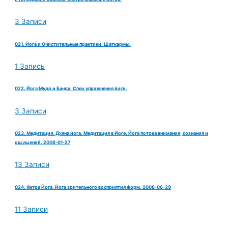
3 Записи
021. Йога и Очистительные практики. Шаткармы.
1 Запись
022. Йога Мудр и Бандх. Спец упражнения йоги.
3 Записи
023. Медитация. Дхяна йога. Медитация в Йоге. Йога потока внимания, сознания и
ощущений. 2008-01-27
13 Записи
024. Янтра Йога. Йога зрительного восприятия форм. 2008-06-29
11 Записи