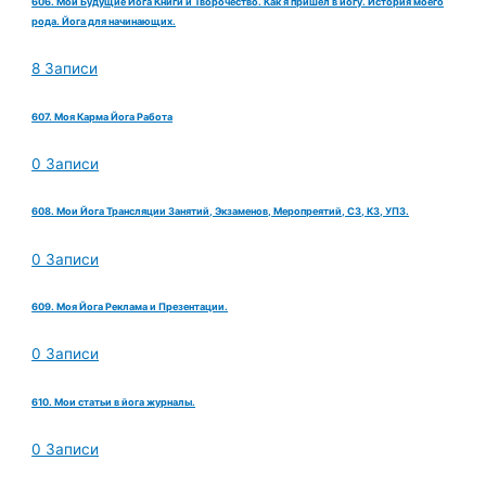
606. Мои Будущие Йога Книги и Творочество. Как я пришел в йогу. История моего
рода. Йога для начинающих.
8 Записи
607. Моя Карма Йога Работа
0 Записи
608. Мои Йога Трансляции Занятий, Экзаменов, Меропреятий, СЗ, КЗ, УПЗ.
0 Записи
609. Моя Йога Реклама и Презентации.
0 Записи
610. Мои статьи в йога журналы.
0 Записи