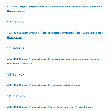
402.- 302. Журнал Открытой Йоги. Студенческая жизнь,или как мы всё успеваем в
Открытой йоге.
27 Записи
403.-303. Журнал Открытой Йоги. Творчество Студентов. Йога И Высшее В Поэзии
И Искусстве.
51 Записи
404.-304. Журнал Открытой Йоги. Отзывы о йога семинарах, занятиях, лекциях,
фестивалях, ретритах.
58 Записи
405.-305. Журнал Открытой Йоги. Статьи на английском языке.
112 Записи
406.-306. Журнал Открытой Йоги. Проект Блог Йоги. Йога Статьи Разное.