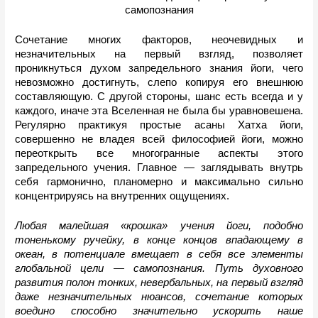
самопознания
Сочетание многих факторов, неочевидных и 
незначительных на первый взгляд, позволяет 
проникнуться духом запредельного знания йоги, чего 
невозможно достигнуть, слепо копируя его внешнюю 
составляющую. С другой стороны, шанс есть всегда и у 
каждого, иначе эта Вселенная не была бы уравновешена. 
Регулярно практикуя простые асаны Хатха йоги, 
совершенно не владея всей философией йоги, можно 
переоткрыть все многогранные аспекты этого 
запредельного учения. Главное — заглядывать внутрь 
себя гармонично, планомерно и максимально сильно 
концентрируясь на внутренних ощущениях.
Любая малейшая «крошка» учения йоги, подобно 
тоненькому ручейку, в конце концов впадающему в 
океан, в потенциале вмещает в себя все элементы 
глобальной цели — самопознания. Путь духовного 
развития полон тонких, невербальных, на первый взгляд 
даже незначительных нюансов, сочетание которых 
воедино способно значительно ускорить наше 