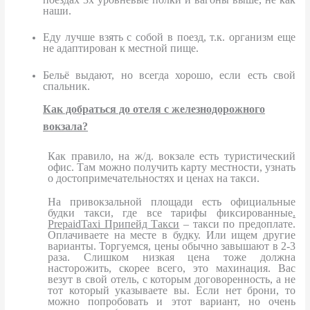
наши.
Еду лучше взять с собой в поезд, т.к. организм еще
не адаптирован к местной пище.
Бельё выдают, но всегда хорошо, если есть свой
спальник.
Как добраться до отеля с железнодорожного
вокзала?
Как правило, на ж/д. вокзале есть туристический
офис. Там можно получить карту местности, узнать
о достопримечательностях и ценах на такси.
На привокзальной площади есть официальные
будки такси, где все тарифы фиксированные
.
PrepaidTaxi
Припейд Такси
– такси по предоплате.
Оплачиваете на месте в будку. Или ищем другие
варианты. Торгуемся, цены обычно завышают в 2-3
раза. Слишком низкая цена тоже должна
насторожить, скорее всего, это махинация. Вас
везут в свой отель, с которым договоренность, а не
тот который указываете вы. Если нет брони, то
можно попробовать и этот вариант, но очень