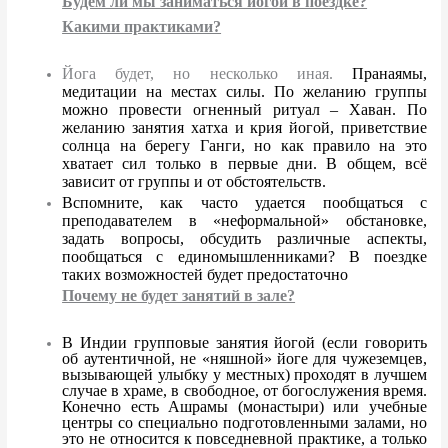
Будем ли мы заниматься йогой в поездке?
Какими практиками?
Йога будет, но несколько иная.
Пранаямы,
медитации на местах силы. По желанию группы
можно провести огненный ритуал – Хаван. По
желанию занятия хатха и крия йогой, приветствие
солнца на берегу Ганги, но как правило на это
хватает сил только в первые дни. В общем, всё
зависит от группы и от обстоятельств.
Вспомните, как часто удается пообщаться с
преподавателем в «неформальной» обстановке,
задать вопросы, обсудить различные аспекты,
пообщаться с единомышленниками? В поездке
таких возможностей будет предостаточно
Почему не будет занятий в зале?
В Индии групповые занятия йогой (если говорить
об аутентичной, не «няшной» йоге для чужеземцев,
вызывающей улыбку у местных) проходят в лучшем
случае в храме, в свободное, от богослужения время.
Конечно есть Ашрамы (монастыри) или учебные
центры со специально подготовленными залами, но
это не относится к повседневной практике, а только