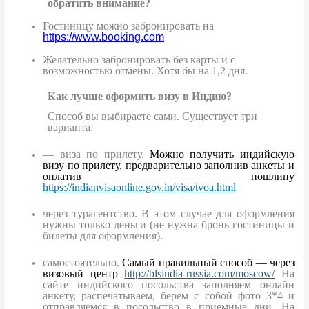
обратить внимание?
Гостиницу можно забронировать на
https://www.booking.com
Желательно забронировать без карты и с
возможностью отмены. Хотя бы на 1,2 дня.
Как лучше оформить визу в Индию?
Способ вы выбираете сами. Существует три
варианта.
— виза по прилету.
Можно получить индийскую
визу по прилету, предварительно заполнив анкеты и
оплатив пошлину
https://indianvisaonline.gov.in/visa/tvoa.html
через турагентство. В этом случае для оформления
нужны только деньги (не нужна бронь гостиницы и
билеты для оформления).
самостоятельно.
Самый правильный способ — через
визовый центр
http://blsindia-russia.com/moscow/
На
сайте индийского посольства заполняем онлайн
анкету, распечатываем, берем с собой фото 3*4 и
отправляемся в посольство в приемные дни. На