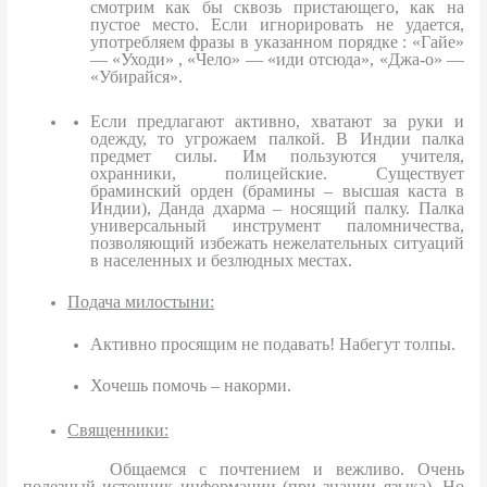
смотрим как бы сквозь пристающего, как на
пустое место. Если игнорировать не удается,
употребляем фразы в указанном порядке : «Гайе»
— «Уходи» , «Чело» — «иди отсюда», «Джа-о» —
«Убирайся».
Если предлагают активно, хватают за руки и
одежду, то угрожаем палкой. В Индии палка
предмет силы. Им пользуются учителя,
охранники, полицейские. Существует
браминский орден (брамины – высшая каста в
Индии), Данда дхарма – носящий палку. Палка
универсальный инструмент паломничества,
позволяющий избежать нежелательных ситуаций
в населенных и безлюдных местах.
Подача милостыни:
Активно просящим не подавать! Набегут толпы.
Хочешь помочь – накорми.
Священники:
Общаемся с почтением и вежливо. Очень
полезный источник информации (при знании языка). Но