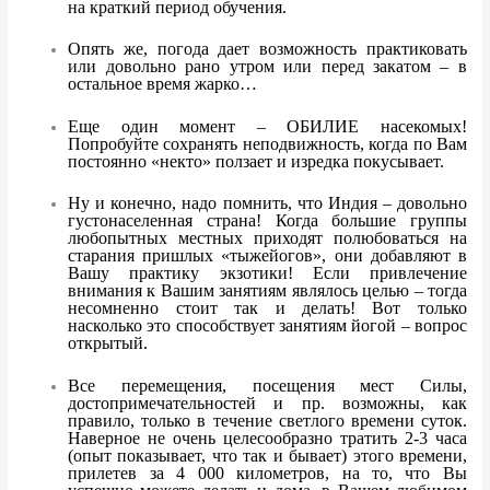
на краткий период обучения.
Опять же, погода дает возможность практиковать
или довольно рано утром или перед закатом – в
остальное время жарко…
Еще один момент – ОБИЛИЕ насекомых!
Попробуйте сохранять неподвижность, когда по Вам
постоянно «некто» ползает и изредка покусывает.
Ну и конечно, надо помнить, что Индия – довольно
густонаселенная страна! Когда большие группы
любопытных местных приходят полюбоваться на
старания пришлых «тыжейогов», они добавляют в
Вашу практику экзотики! Если привлечение
внимания к Вашим занятиям являлось целью – тогда
несомненно стоит так и делать! Вот только
насколько это способствует занятиям йогой – вопрос
открытый.
Все перемещения, посещения мест Силы,
достопримечательностей и пр. возможны, как
правило, только в течение светлого времени суток.
Наверное не очень целесообразно тратить 2-3 часа
(опыт показывает, что так и бывает) этого времени,
прилетев за 4 000 километров, на то, что Вы