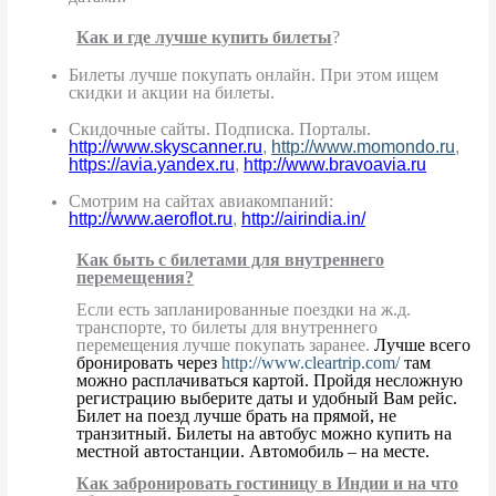
Как и где лучше купить билеты
?
Билеты лучше покупать онлайн. При этом ищем
скидки и акции на билеты.
Скидочные сайты. Подписка. Порталы.
http://www.skyscanner.ru
,
http://www.momondo.ru
,
https://avia.yandex.ru
,
http://www.bravoavia.ru
Смотрим на сайтах авиакомпаний:
http://www.aeroflot.ru
,
http://airindia.in/
Как быть с билетами для внутреннего
перемещения?
Если есть запланированные поездки на ж.д.
транспорте, то билеты для внутреннего
перемещения лучше покупать заранее.
Лучше всего
бронировать через
http://www.cleartrip.com/
там
можно расплачиваться картой. Пройдя несложную
регистрацию выберите даты и удобный Вам рейс.
Билет на поезд лучше брать на прямой, не
транзитный. Билеты на автобус можно купить на
местной автостанции. Автомобиль – на месте.
Как забронировать гостиницу в Индии и на что