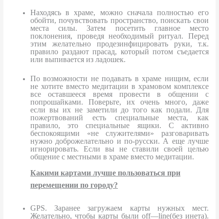
Находясь в храме, можно сначала полностью его
обойти, почувствовать пространство, поискать свои
места силы. Затем посетить главное место
поклонения, проведя необходимый ритуал. Перед
этим желательно продезинфицировать руки, т.к.
правило раздают прасад, который потом съедается
или выпивается из ладошек.
По возможности не подавать в храме нищим, если
не хотите вместо медитации в храмовом комплексе
все оставшееся время провести в общении с
попрошайками. Поверьте, их очень много, даже
если вы их не заметили до того как подали. Для
пожертвований есть специальные места, как
правило, это специальные ящики. С активно
беспокоящими «не служителями» разговаривать
нужно доброжелательно и по-русски. А еще лучше
игнорировать. Если вы не ставили своей целью
общение с местными в храме вместо медитации.
Какими картами лучше пользоваться при
перемещении по городу?
GPS
. Заранее загружаем карты нужных мест.
Желательно, чтобы карты были
off
—
line
(без инета).